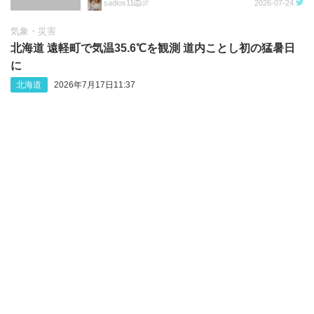
sadios11🦁🍖
2026-07-24
気象・災害
北海道 遠軽町で気温35.6℃を観測 道内ことし初の猛暑日
に
北海道
2026年7月17日11:37