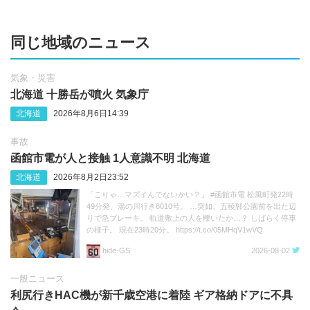
同じ地域のニュース
気象・災害
北海道 十勝岳が噴火 気象庁
北海道
2026年8月6日14:39
事故
函館市電が人と接触 1人意識不明 北海道
北海道
2026年8月2日23:52
「こりゃ…マズイんでないかい？」 #函館市電 松風町発22時
49分発、湯の川行き8010号。 …突如、五稜郭公園前を出た辺
りで急ブレーキ。 軌道敷上の人を轢いたか…？ しばらく停車
の様子。 現在23時20分。 https://t.co/05MHqV1wVQ
hide‐GS
2026-08-02
一般ニュース
利尻行きHAC機が新千歳空港に着陸 ギア格納ドアに不具