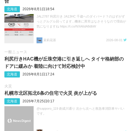
合
北海道
2026年8月1日18:54
JAL2787 利尻行き JA13HC 千歳へのダイバード？のはずがず
っとグルグル回ってます...機体に異常はなさそうなので理由が
気になりますね https://t.co/NXA6dA8dbW
茉莉花茶
2026-08-01
一般ニュース
利尻行きHAC機が丘珠空港に引き返しへ タイヤ格納部の
ドアに緩みか 着陸に向けて対応検討中
北海道
2026年8月1日17:24
火災
札幌市北区拓北6条の住宅で火災 炎が上がる
北海道
2026年7月25日0:17
@sapporo_119 創成川通り 次から次へと救急車消防車ヤバい
です。