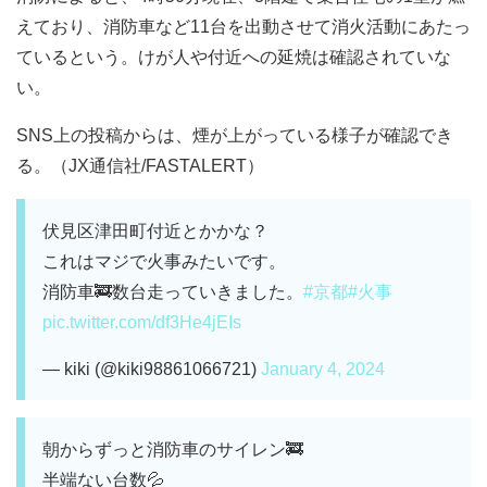
えており、消防車など11台を出動させて消火活動にあたっ
ているという。けが人や付近への延焼は確認されていな
い。
SNS上の投稿からは、煙が上がっている様子が確認でき
る。（JX通信社/FASTALERT）
伏見区津田町付近とかかな？
これはマジで火事みたいです。
消防車🚒数台走っていきました。
#京都
#火事
pic.twitter.com/df3He4jEIs
— kiki (@kiki98861066721)
January 4, 2024
朝からずっと消防車のサイレン🚒
半端ない台数💦