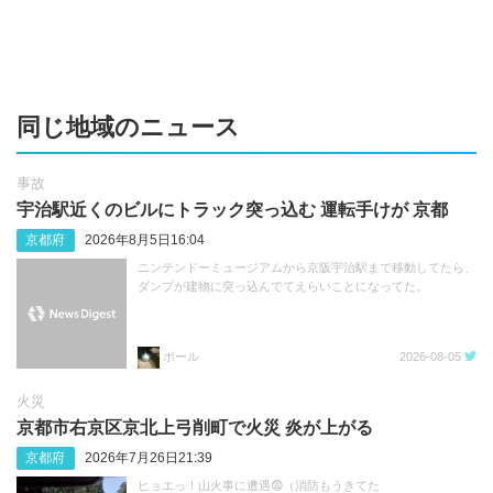
同じ地域のニュース
事故
宇治駅近くのビルにトラック突っ込む 運転手けが 京都
京都府
2026年8月5日16:04
ニンテンドーミュージアムから京阪宇治駅まで移動してたら、
ダンプが建物に突っ込んでてえらいことになってた。
ボール
2026-08-05
火災
京都市右京区京北上弓削町で火災 炎が上がる
京都府
2026年7月26日21:39
ヒョエっ！山火事に遭遇😨（消防もうきてた