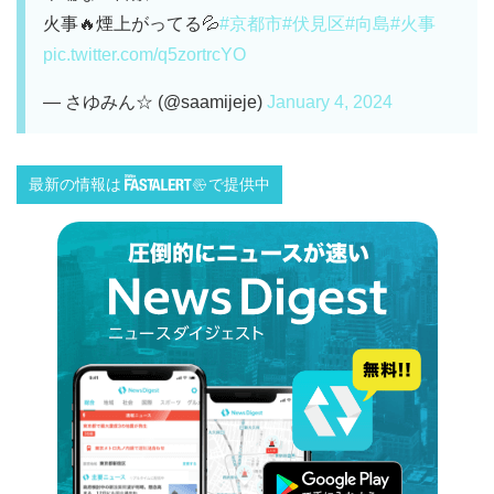
火事🔥煙上がってる💦
#京都市
#伏見区
#向島
#火事
pic.twitter.com/q5zortrcYO
— さゆみん☆ (@saamijeje)
January 4, 2024
最新の情報は
で提供中