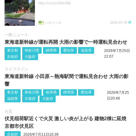
https://t.co/zUXIfxVf6k
いなぺっち
2026-07-26
一般ニュース
東海道新幹線が運転再開 大雨の影響で一時運転見合わせ
東京都
神奈川県
静岡県
愛知県
滋賀県
2026年7月25日
22:07
京都府
大阪府
ライフライン
東海道新幹線 小田原～熱海駅間で運転見合わせ 大雨の影
響
東京都
神奈川県
岐阜県
静岡県
愛知県
2026年7月25
日20:48
滋賀県
京都府
大阪府
火災
伏見稲荷駅近くで火災 激しい炎が上がる 建物2棟に延焼
京都市伏見区
京都府
2026年7月11日16:39