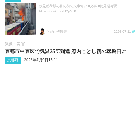
伏見稲荷駅の目の前で火事怖い #火事 #伏見稲荷駅
https://t.co/JUdrUXpYzK
ただの傍観者
2026-07-11
気象・災害
京都市中京区で気温35℃到達 府内ことし初の猛暑日に
京都府
2026年7月9日15:11