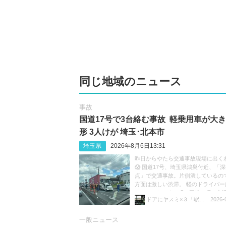
同じ地域のニュース
事故
国道17号で3台絡む事故 軽乗用車が大
形 3人けが 埼玉･北本市
埼玉県
2026年8月6日13:31
昨日からやたら交通事故現場に出く
😱 国道17号、埼玉県鴻巣付近、「
点」で交通事故。片側潰しているの
方面は激しい渋滞。 軽のドライバー
ているのだろうか😓 #国道17号 #交通
ドアにヤスミ×３「駅員ボヤキ垢」
2026-
渋滞 https://t.co/sGeXdbCMfk
一般ニュース