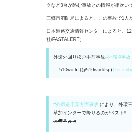
クなど3台が絡む事故との情報が相次い
三郷市消防局によると、この事故で1人
日本道路交通情報センターによると、12
社/FASTALERT）
外環外回り松戸手前事故
#外環
#事故
— 510world (@510worldsp)
Decembe
#外環道千葉方面事故
により、外環三
草加インターで降りるのがベスト‼️
🚗🚚🚓🚙🚙