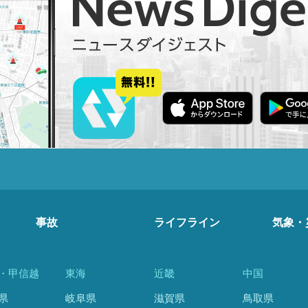
事故
ライフライン
気象・
・甲信越
東海
近畿
中国
県
岐阜県
滋賀県
鳥取県