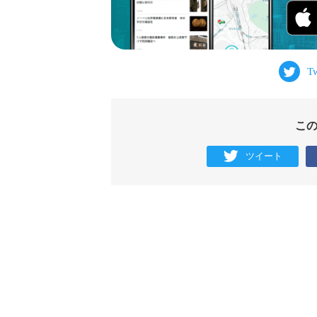
こ
ツイート