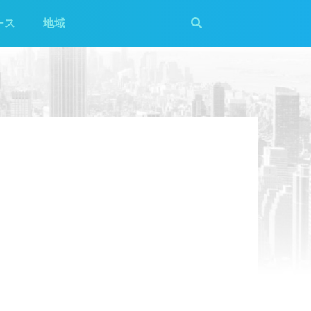
ース
地域