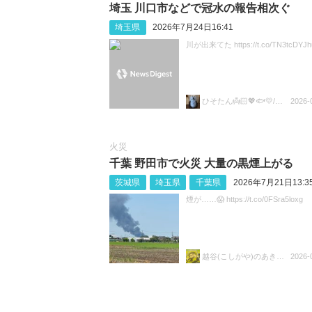
埼玉 川口市などで冠水の報告相次ぐ
埼玉県
2026年7月24日16:41
川が出来てた https://t.co/TN3tcDYJh
ひそたん👼🏻💖🐟️💛/🍚💙🐼🧡
2026-
火災
千葉 野田市で火災 大量の黒煙上がる
茨城県
埼玉県
千葉県
2026年7月21日13:3
煙が……😱 https://t.co/0FSra5loxg
越谷(こしがや)のあきらちゃん
2026-