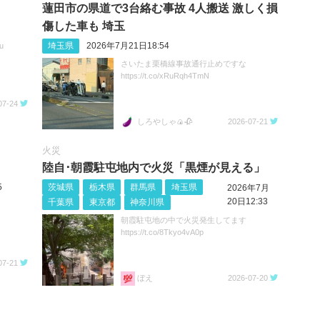
蓮田市の県道で3台絡む事故 4人搬送 激しく損
傷した車も 埼玉
埼玉県
2026年7月21日18:54
u
さいたま栗橋線事故通行止めですな
https://t.co/xRuRqh4TmN
07-24
しろやしゃ🍙🥀
2026-07-21
火災
陸自･朝霞駐屯地内で火災「黒煙が見える」
5
茨城県
栃木県
群馬県
埼玉県
2026年7月
20日12:33
千葉県
東京都
神奈川県
朝霞駐屯地の中で火災発生してます
https://t.co/8Tkyo4vA0p
07-21
ぼえ
2026-07-20