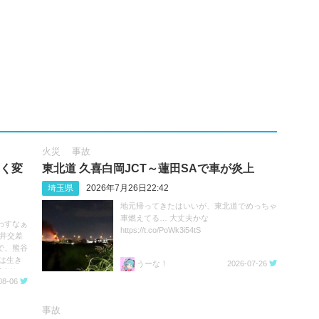
火災
事故
きく変
東北道 久喜白岡JCT～蓮田SAで車が炎上
埼玉県
2026年7月26日22:42
地元帰ってきたはいいが、東北道でめっちゃ
車燃えてる… 大丈夫かな
わすなぁ
https://t.co/PoWk3i54tS
深井交差
で、熊谷
は生き
うーな！
2026-07-26
事故 #
08-06
事故