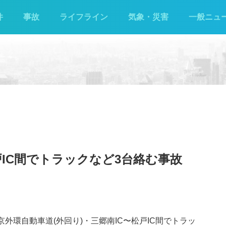
件
事故
ライフライン
気象・災害
一般ニュ
戸IC間でトラックなど3台絡む事故
京外環自動車道(外回り)・三郷南IC〜松戸IC間でトラッ