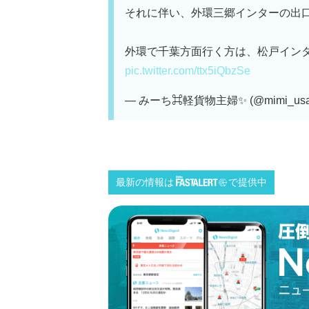
それに伴い、外環三郷インターの出
外環で千葉方面行く方は、松戸イン
pic.twitter.com/ttx5iQbzSe
— みーち⌘軽貨物主婦✨ (@mimi_usa
最新の情報は
で提供中