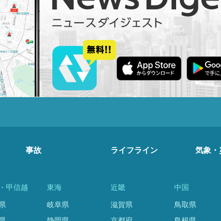
事故
ライフライン
気象・
・甲信越
東海
近畿
中国
県
岐阜県
滋賀県
鳥取県
県
静岡県
京都府
島根県