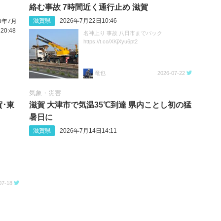
絡む事故 7時間近く通行止め 滋賀
滋賀県
2026年7月22日10:46
26年7月
20:48
名神上り 事故 八日市までバック
https://t.co/XKjXyu6pt2
竜也
2026-07-22
気象・災害
･東
滋賀 大津市で気温35℃到達 県内ことし初の猛
暑日に
滋賀県
2026年7月14日14:11
07-18