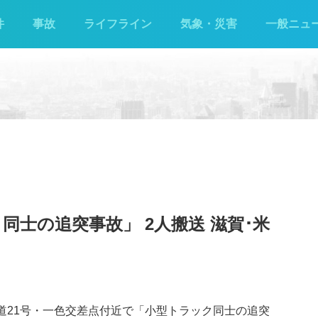
件
事故
ライフライン
気象・災害
一般ニュ
同士の追突事故」 2人搬送 滋賀･米
国道21号・一色交差点付近で「小型トラック同士の追突