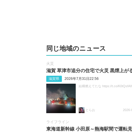
同じ地域のニュース
火災
滋賀 草津市追分の住宅で火災 黒煙上が
滋賀県
2026年7月31日22:56
結構燃えてたな https://t.co/K0tQsfA
とらお
2026-
ライフライン
東海道新幹線 小田原～熱海駅間で運転