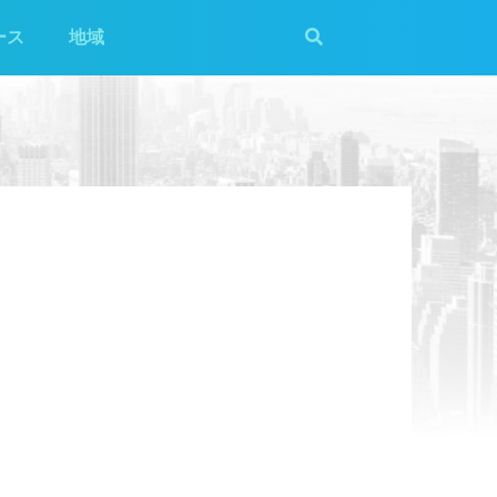
ース
地域