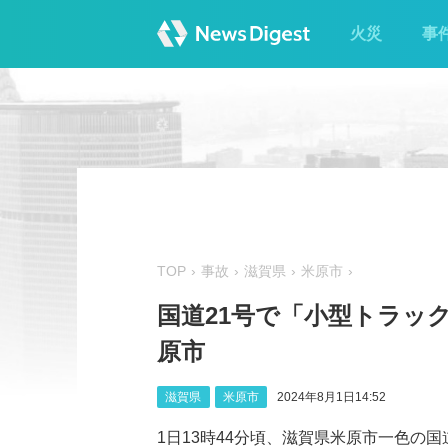
火災
事
TOP
事故
滋賀県
米原市
国道21号で「小型トラック
原市
滋賀県
米原市
2024年8月1日14:52
1日13時44分頃、滋賀県米原市一色の