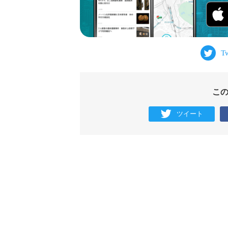
こ
ツイート