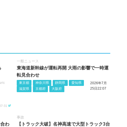
一般ニュース
る
東海道新幹線が運転再開 大雨の影響で一時運
転見合わせ
東京都
神奈川県
静岡県
愛知県
WrN
2026年7月
25日22:07
滋賀県
京都府
大阪府
07-31
事故
見合わ
【トラック大破】名神高速で大型トラック3台