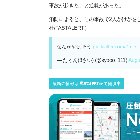
事故が起きた」と通報があった。
消防によると、この事故で2人がけがを
社/FASTALERT）
なんかやばそう
pic.twitter.com/Zmc
— たゃん(3さい) (@syooo_111)
Augu
最新の情報は
で提供中