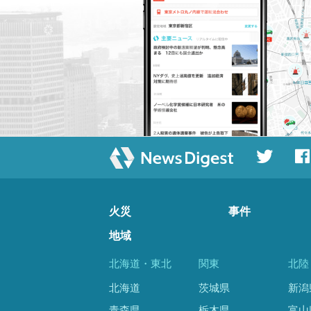
火災
事件
地域
北海道・東北
関東
北陸
北海道
茨城県
新潟
青森県
栃木県
富山