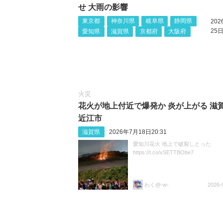
せ 大雨の影響
東京都
神奈川県
岐阜県
静岡県
20
25日
愛知県
滋賀県
京都府
大阪府
火災
花火が地上付近で爆発か 炎が上がる 滋賀
近江市
滋賀県
2026年7月18日20:31
愛知川花火 地上で破裂しとった
https://t.co/xSETTBObe7
わく@-w-
2026-