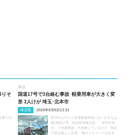
事故
移りそ
国道17号で3台絡む事故 軽乗用車が大きく変
形 3人けが 埼玉･北本市
埼玉県
2026年8月6日13:31
火事で渋
昨日からやたら交通事故現場に出くわすなぁ
😱 国道17号、埼玉県鴻巣付近、「深井交差
点」で交通事故。片側潰しているので、熊谷
方面は激しい渋滞。 軽のドライバーは生き