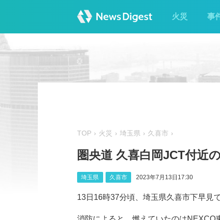
火災
事
TOP
火災
埼玉県
久喜市
圏央道 久喜白岡JCT付近
埼玉県
久喜市
2023年7月13日17:30
13日16時37分頃、埼玉県久喜市下早
消防によると、燃えていたのはNEXCO