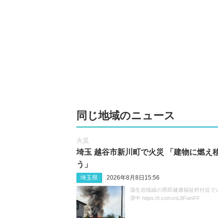
同じ地域のニュース
火災
埼玉 越谷市新川町で火災 「建物に燃え
う」
埼玉県
2026年8月8日15:56
蒲生岩槻線の県民健康福祉村付近で
滞中 https://t.co/cvnL8FwnFF