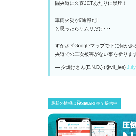
圏央道に久喜JCTあたりに黒煙！
車両火災か⁉️通報だ‼️
と思ったらケムリだけ･･･
すかさずGoogleマップで下に何か
央道での二次被害がない事を祈りま
— 夕焼けさん(E.N.D.) (@vil_ies)
July
最新の情報は
で提供中