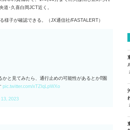
道･久喜白岡JCT近く。
様子が確認できる。（JX通信社/FASTALERT）
あるかと見てみたら、通行止めの可能性があるとか⁉️圏
す
pic.twitter.com/xTZlqLpWXo
 13, 2023