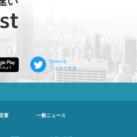
速い
災害
一般ニュース