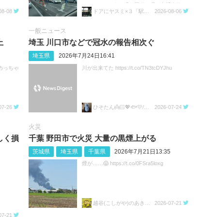
ているのだろうか😓 #国道17号 #交通事故 #
08-08
ドアにヤスミ×３「駅員ボヤキ垢」
2026-08-06
渋滞 https://t.co/sGeXdbCMfk
一般ニュース
上
埼玉 川口市などで冠水の報告相次ぐ
埼玉県
2026年7月24日16:41
めっちゃ
川が出来てた https://t.co/TN3tcDYJhu
07-26
ひそたん👼🏻💖🐟️💛/🍚💙🐼🧡
2026-07-24
火災
しく損
千葉 野田市で火災 大量の黒煙上がる
茨城県
埼玉県
千葉県
2026年7月21日13:35
煙が……😱 https://t.co/0FSra5loxg
越谷(こしがや)のあきらちゃん
2026-07-21
07-21