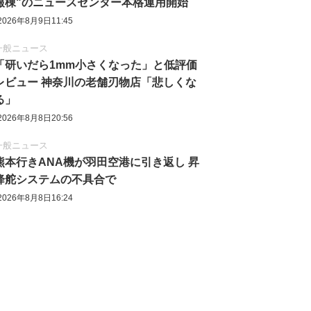
報棟"のニュースセンター本格運用開始
2026年8月9日11:45
一般ニュース
「研いだら1mm小さくなった」と低評価
レビュー 神奈川の老舗刃物店「悲しくな
る」
2026年8月8日20:56
一般ニュース
熊本行きANA機が羽田空港に引き返し 昇
降舵システムの不具合で
2026年8月8日16:24