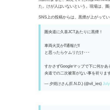
た。けが人はいないという。現場は、圏央
SNS上の投稿からは、黒煙が上がっている
圏央道に久喜JCTあたりに黒煙！
車両火災か⁉️通報だ‼️
と思ったらケムリだけ･･･
すかさずGoogleマップで下に何か
央道での二次被害がない事を祈りま
— 夕焼けさん(E.N.D.) (@vil_ies)
July