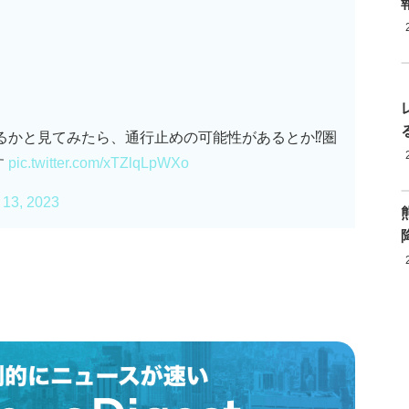
あるかと見てみたら、通行止めの可能性があるとか⁉️圏
す
pic.twitter.com/xTZlqLpWXo
 13, 2023