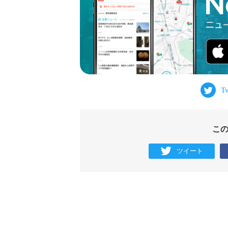
こ
ツイート