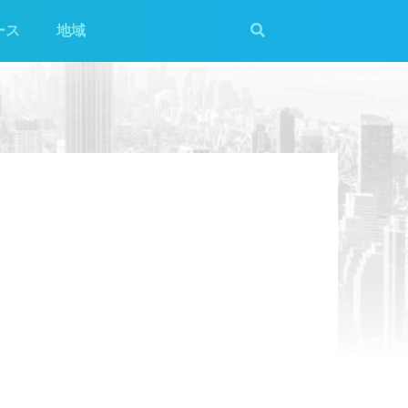
ース
地域