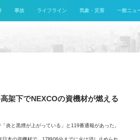
件
事故
ライフライン
気象・災害
一般ニュ
の高架下でNEXCOの資機材が燃える
見で「炎と黒煙が上がっている」と119番通報があった。
東日本の資機材で、17時06分までに火は消し止められ