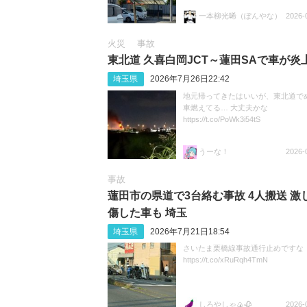
一本柳光唏（ぽんやな）
2026-
火災
事故
東北道 久喜白岡JCT～蓮田SAで車が炎
埼玉県
2026年7月26日22:42
地元帰ってきたはいいが、東北道で
車燃えてる… 大丈夫かな
https://t.co/PoWk3i54tS
うーな！
2026-
事故
蓮田市の県道で3台絡む事故 4人搬送 激
傷した車も 埼玉
埼玉県
2026年7月21日18:54
さいたま栗橋線事故通行止めですな
https://t.co/xRuRqh4TmN
しろやしゃ🍙🥀
2026-