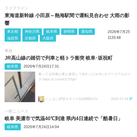
ライフライン
東海道新幹線 小田原～熱海駅間で運転見合わせ 大雨の影
響
東京都
神奈川県
岐阜県
静岡県
愛知県
2026年7月25
日20:48
滋賀県
京都府
大阪府
事故
JR高山線の踏切で列車と軽トラ衝突 岐阜･坂祝町
岐阜県
2026年7月24日17:31
乗ってる列車が車と衝突して終わったw #ヒカマーズアルカイ
ダ https://t.co/rmOCfYbjtY
にじまに🌈@ネタツイ&尖閣部🥳🥳
2026-07-24
一般ニュース
岐阜 美濃市で気温40℃到達 県内4日連続で「酷暑日」
岐阜県
2026年7月24日14:04