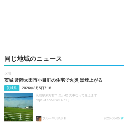
同じ地域のニュース
火災
茨城 常陸太田市小目町の住宅で火災 黒煙上がる
茨城県
2026年8月5日7:18
茨城県東海村？ 黒い煙 火事なって見えます
https://t.co/5OxeF4P3Hj
ブルーMUSASHI
2026-08-05