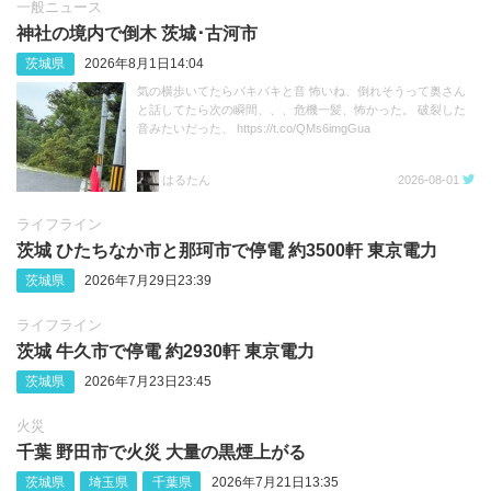
一般ニュース
神社の境内で倒木 茨城･古河市
茨城県
2026年8月1日14:04
気の横歩いてたらバキバキと音 怖いね、倒れそうって奥さん
と話してたら次の瞬間、、、危機一髪、怖かった。 破裂した
音みたいだった、 https://t.co/QMs6imgGua
はるたん
2026-08-01
ライフライン
茨城 ひたちなか市と那珂市で停電 約3500軒 東京電力
茨城県
2026年7月29日23:39
ライフライン
茨城 牛久市で停電 約2930軒 東京電力
茨城県
2026年7月23日23:45
火災
千葉 野田市で火災 大量の黒煙上がる
茨城県
埼玉県
千葉県
2026年7月21日13:35