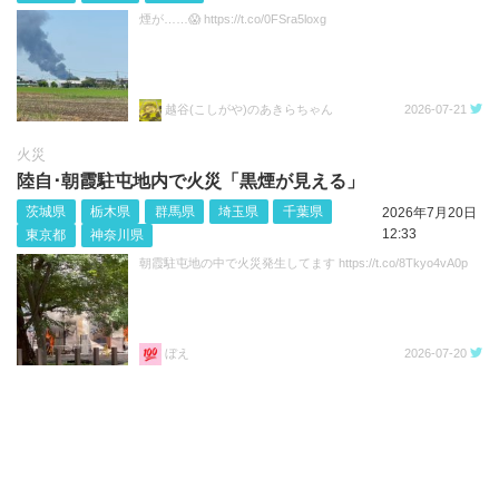
煙が……😱 https://t.co/0FSra5loxg
越谷(こしがや)のあきらちゃん
2026-07-21
火災
陸自･朝霞駐屯地内で火災「黒煙が見える」
茨城県
栃木県
群馬県
埼玉県
千葉県
2026年7月20日
12:33
東京都
神奈川県
朝霞駐屯地の中で火災発生してます https://t.co/8Tkyo4vA0p
ぼえ
2026-07-20