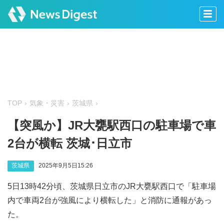
TOP
気象・災害
茨城県
【突風か】JR大甕駅西口の駐車場で車
2台が横転 茨城･日立市
茨城県
2025年9月5日15:26
5日13時42分頃、茨城県日立市のJR大甕駅西口で「駐車場
内で車両2台が強風により横転した」と消防に通報があっ
た。