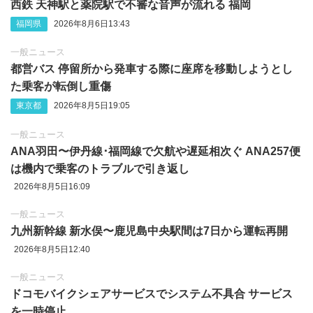
西鉄 天神駅と薬院駅で不審な音声が流れる 福岡
福岡県
2026年8月6日13:43
一般ニュース
都営バス 停留所から発車する際に座席を移動しようとし
た乗客が転倒し重傷
東京都
2026年8月5日19:05
一般ニュース
ANA羽田〜伊丹線･福岡線で欠航や遅延相次ぐ ANA257便
は機内で乗客のトラブルで引き返し
2026年8月5日16:09
一般ニュース
九州新幹線 新水俣〜鹿児島中央駅間は7日から運転再開
2026年8月5日12:40
一般ニュース
ドコモバイクシェアサービスでシステム不具合 サービス
を一時停止