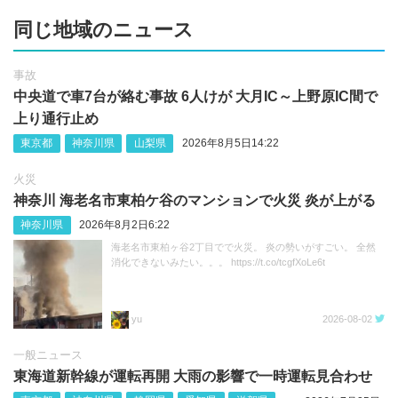
同じ地域のニュース
事故
中央道で車7台が絡む事故 6人けが 大月IC～上野原IC間で
上り通行止め
東京都
神奈川県
山梨県
2026年8月5日14:22
火災
神奈川 海老名市東柏ケ谷のマンションで火災 炎が上がる
神奈川県
2026年8月2日6:22
海老名市東柏ヶ谷2丁目でで火災。 炎の勢いがすごい。 全然
消化できないみたい。。。 https://t.co/tcgfXoLe6t
yu
2026-08-02
一般ニュース
東海道新幹線が運転再開 大雨の影響で一時運転見合わせ