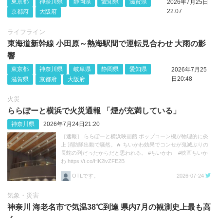
東京都
神奈川県
静岡県
愛知県
滋賀県
2026年7月25日
22:07
京都府
大阪府
ライフライン
東海道新幹線 小田原～熱海駅間で運転見合わせ 大雨の影
響
東京都
神奈川県
岐阜県
静岡県
愛知県
2026年7月25
日20:48
滋賀県
京都府
大阪府
火災
ららぽーと横浜で火災通報 「煙が充満している」
神奈川県
2026年7月24日21:20
［速報］ ららぽーと横浜映画館 ポップコーン機が物理的に炎
上 消防隊出動で騒然。🔥 ちいかわ効果でコンセが鬼滅ぶりの
長蛇の列だったからだと思われる。 #ちいかわ #映画ちいか
わ https://t.co/HK2ivZFE2B
OTLです。
2026-07-24
気象・災害
神奈川 海老名市で気温38℃到達 県内7月の観測史上最も高