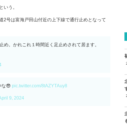
という。
道2号は富海戸田山付近の上下線で通行止めとなって
行止め。かれこれ１時間近く足止めされて居ます。
4
な😎
pic.twitter.com/8tAZYTAuy8
April 9, 2024