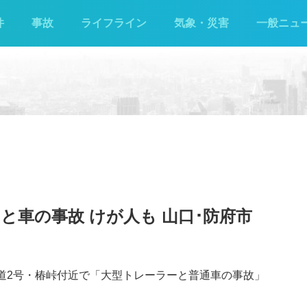
件
事故
ライフライン
気象・災害
一般ニュ
と車の事故 けが人も 山口･防府市
国道2号・椿峠付近で「大型トレーラーと普通車の事故」