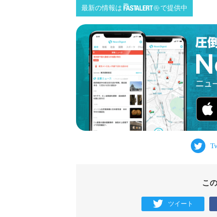
最新の情報は
で提供中
こ
ツイート