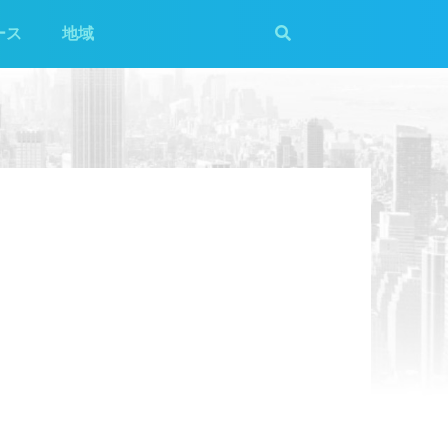
ース
地域