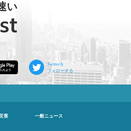
速い
災害
一般ニュース