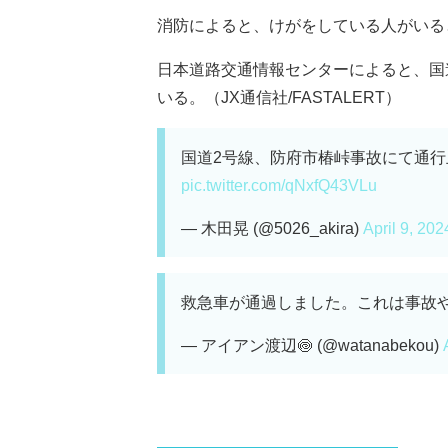
消防によると、けがをしている人がいる
日本道路交通情報センターによると、国
いる。（JX通信社/FASTALERT）
国道2号線、防府市椿峠事故にて通
pic.twitter.com/qNxfQ43VLu
— 木田晃 (@5026_akira)
April 9, 202
救急車が通過しました。これは事故や
— アイアン渡辺🍥 (@watanabekou)