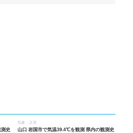
気象・災害
観測史
山口 岩国市で気温39.4℃を観測 県内の観測史