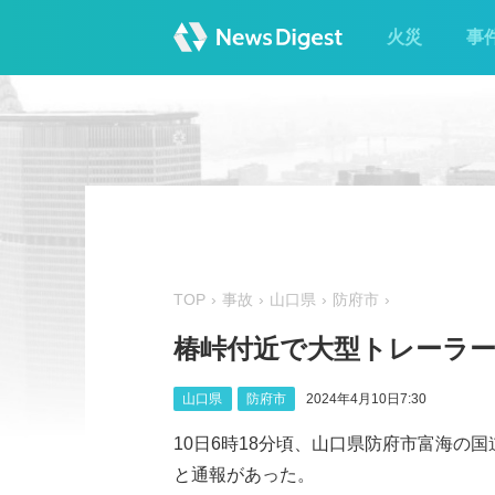
火災
事
TOP
事故
山口県
防府市
椿峠付近で大型トレーラー
山口県
防府市
2024年4月10日7:30
10日6時18分頃、山口県防府市富海の
と通報があった。