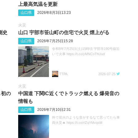
上最高気温を更新
山口県
2026年8月3日13:23
火災
測史
山口 宇部市笹山町の住宅で火災 煙上がる
山口県
2026年7月25日15:28
令和8年7月25日(土)15時頃 宇部市190号線沿
いで火事 https://t.co/yMNCoThUud
TTPA
2026-07-25
火災
し初の
中国道 下関IC近くでトラック燃える 爆発音の
情報も
山口県
2026年7月10日2:31
外で花火のような音がするなて思ってたら車
両火災🔥 https://t.co/rlZqYMvqsM