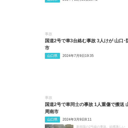
事故
国道2号で車3台絡む事故 3人けが 山口･
市
山口県
2024年7月9日19:35
事故
国道2号で車同士の事故 1人重傷で搬送 
周南市
山口県
2024年3月9日8:11
新南陽の2号線の事故、結構激しい