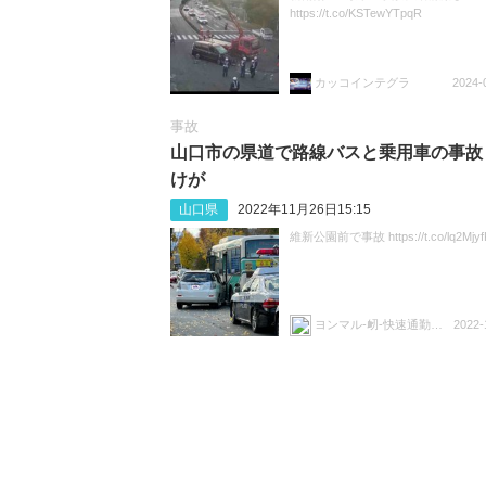
https://t.co/KSTewYTpqR
カッコインテグラ
2024-
事故
山口市の県道で路線バスと乗用車の事故 
けが
山口県
2022年11月26日15:15
維新公園前で事故 https://t.co/lq2Mjyf
ヨンマル-衂-快速通勤ライナー
2022-