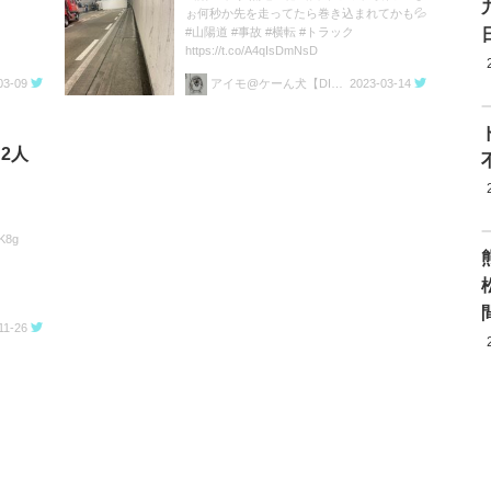
ぉ何秒か先を走ってたら巻き込まれてかも💦
#山陽道 #事故 #横転 #トラック
https://t.co/A4qIsDmNsD
03-09
アイモ@ケーん犬【DIY】
2023-03-14
2人
K8g
11-26