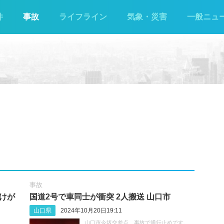
件
事故
ライフライン
気象・災害
一般ニュ
事故
人けが
国道2号で車同士が衝突 2人搬送 山口市
山口県
2024年10月20日19:11
山口市今坂交差点、事故で通行止めです。