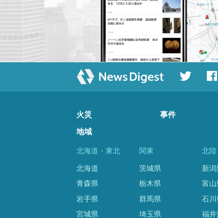
火災
事件
地域
北海道・東北
関東
北陸
北海道
茨城県
新潟
青森県
栃木県
富山
岩手県
群馬県
石川
宮城県
埼玉県
福井