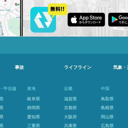
事故
ライフライン
気象・
・甲信越
東海
近畿
中国
県
岐阜県
滋賀県
鳥取県
県
静岡県
京都府
島根県
県
愛知県
大阪府
岡山県
県
三重県
兵庫県
広島県