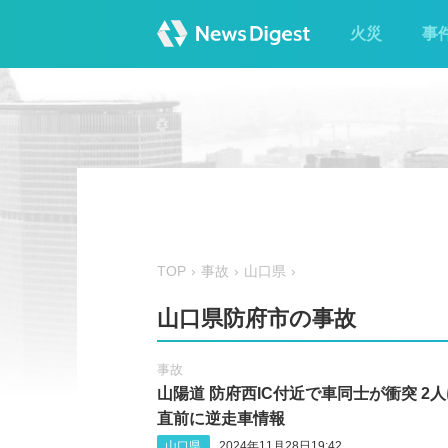
火災
事
TOP
事故
山口県
山口県防府市の事故
事故
山陽道 防府西IC付近で車同士が衝突 2
直前に逆走車情報
山口県
2024年11月28日19:42