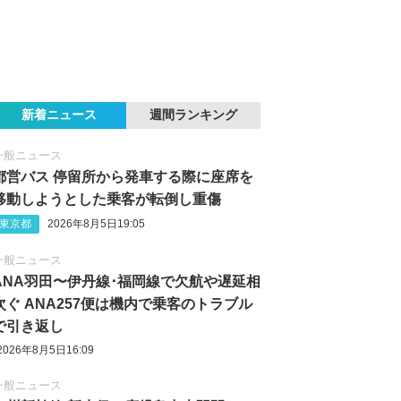
新着ニュース
週間ランキング
一般ニュース
都営バス 停留所から発車する際に座席を
移動しようとした乗客が転倒し重傷
東京都
2026年8月5日19:05
一般ニュース
ANA羽田〜伊丹線･福岡線で欠航や遅延相
次ぐ ANA257便は機内で乗客のトラブル
で引き返し
2026年8月5日16:09
一般ニュース