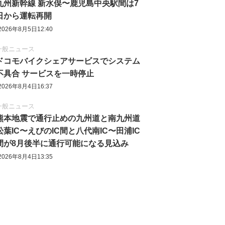
九州新幹線 新水俣〜鹿児島中央駅間は7
日から運転再開
2026年8月5日12:40
一般ニュース
ドコモバイクシェアサービスでシステム
不具合 サービスを一時停止
2026年8月4日16:37
一般ニュース
熊本地震で通行止めの九州道と南九州道
松葉IC〜えびのIC間と八代南IC〜田浦IC
間が8月後半に通行可能になる見込み
2026年8月4日13:35