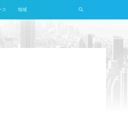
ース
地域