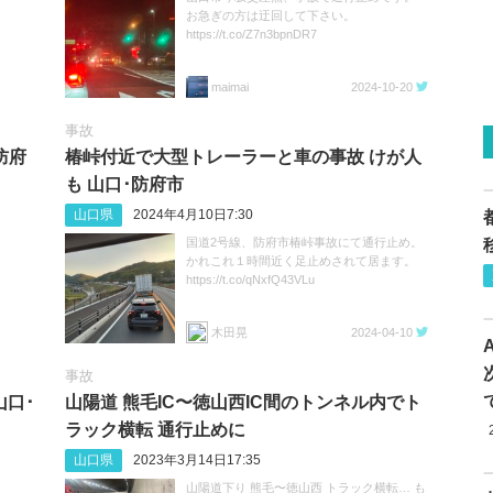
お急ぎの方は迂回して下さい。
https://t.co/Z7n3bpnDR7
maimai
2024-10-20
事故
防府
椿峠付近で大型トレーラーと車の事故 けが人
も 山口･防府市
山口県
2024年4月10日7:30
国道2号線、防府市椿峠事故にて通行止め。
かれこれ１時間近く足止めされて居ます。
https://t.co/qNxfQ43VLu
木田晃
2024-04-10
事故
山口･
山陽道 熊毛IC〜徳山西IC間のトンネル内でト
ラック横転 通行止めに
山口県
2023年3月14日17:35
山陽道下り 熊毛〜徳山西 トラック横転… も