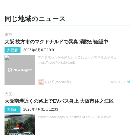
同じ地域のニュース
事故
大阪 枚方市のマクドナルドで異臭 消防が確認中
大阪府
2026年8月6日19:01
マクド取ったから来たけどこれピックできるんやろか…
https://t.co/JMxSpLyUmE
らぴ🐰(rapisan🐰)
2026-08-06
火災
大阪南港近くの路上でEVバス炎上 大阪市住之江区
大阪府
2026年7月31日12:33
https://t.co/h8nay5POd7 https://t.co/BLPHE4Bm7h