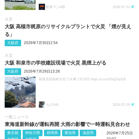
配車マンA君
2026-07-31
火災
大阪 高槻市梶原のリサイクルプラントで火災 「煙が見え
る」
大阪府
2026年7月30日2:54
火災
大阪 和泉市の学校建設現場で火災 黒煙上がる
大阪府
2026年7月29日13:28
和泉市富秋町付近で火事 7月29日 https://t.co/zDhgTazf1K
ちび148
2026-07-29
一般ニュース
東海道新幹線が運転再開 大雨の影響で一時運転見合わせ
東京都
神奈川県
静岡県
愛知県
滋賀県
2026年7月25日