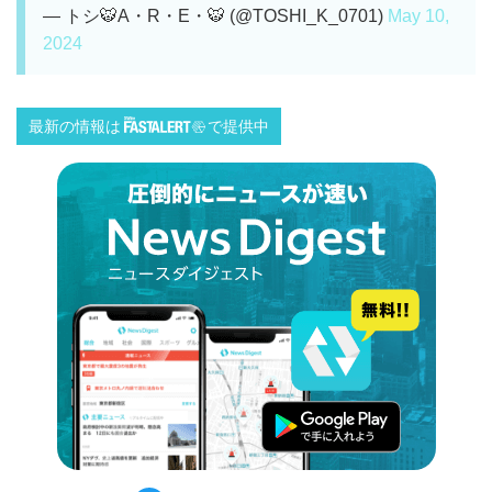
— トシ🐯A・R・E・🐯 (@TOSHI_K_0701)
May 10,
2024
最新の情報は
で提供中