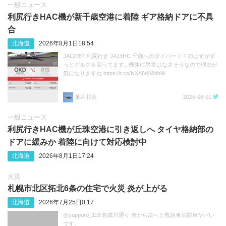
一般ニュース
利尻行きHAC機が新千歳空港に着陸 ギア格納ドアに不具
合
北海道
2026年8月1日18:54
JAL2787 利尻行き JA13HC 千歳へのダイバード？のはずがず
っとグルグル回ってます...機体に異常はなさそうなので理由が
気になりますね https://t.co/NXA6dA8dbW
茉莉花茶
2026-08-01
一般ニュース
利尻行きHAC機が丘珠空港に引き返しへ タイヤ格納部の
ドアに緩みか 着陸に向けて対応検討中
北海道
2026年8月1日17:24
火災
札幌市北区拓北6条の住宅で火災 炎が上がる
北海道
2026年7月25日0:17
@sapporo_119 創成川通り 次から次へと救急車消防車ヤバい
です。