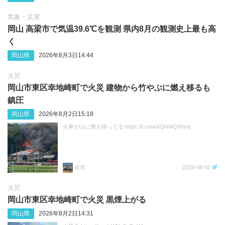
気象・災害
岡山 高梁市で気温39.6℃を観測 県内8月の観測史上最も高
く
岡山県
2026年8月3日14:44
火災
岡山市東区幸地崎町で火災 建物から竹やぶに燃え移るも
鎮圧
岡山県
2026年8月2日15:18
火事が山に燃え移ってる https://t.co/wXQNWQRhmj
余市
2026-08-02
火災
岡山市東区幸地崎町で火災 黒煙上がる
岡山県
2026年8月2日14:31