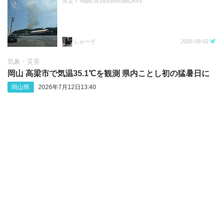
火災？ https://t.co/sWNc8eOnY4
しゅーぞ
2026-08-02
気象・災害
岡山 高梁市で気温35.1℃を観測 県内ことし初の猛暑日に
岡山県
2026年7月12日13:40