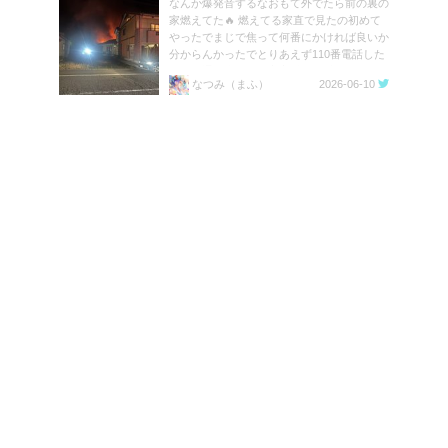
なんか爆発音するなおもて外でたら前の裏の
家燃えてた🔥 燃えてる家直で見たの初めて
やったでまじで焦って何番にかければ良いか
分からんかったでとりあえず110番電話した
ら既に通報者いて一安心 火の始末には気を
なつみ（まふ）
2026-06-10
つけなあかんな https://t.co/sbiYkQCpXz