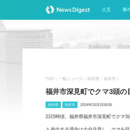
火災
事
TOP
一般ニュース
福井県
福井市
福井市深見町でクマ3頭の
福井県
福井市
2024年10月2日8:05
2日5時頃、福井県福井市深見町でクマ3頭が
⚠ 外出する場合は十分注意し、クマを