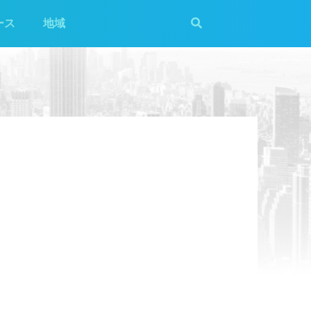
ース
地域