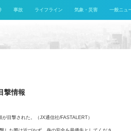
件
事故
ライフライン
気象・災害
一般ニュ
目撃情報
目撃された。（JX通信社/FASTALERT）
目撃した際は近づかず、身の安全を最優先としてくださ