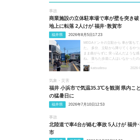
事故
商業施設の立体駐車場で車が壁を突き破
地上に転落 2人けが 福井･敦賀市
福井県
2026年8月5日17:23
MEGAドンキの立駐から 車が落ちて
た。 多分、立駐から降りてくるやつ
まま曲がらずに 突っ込んだような感
ね。 落ちた歩道に人はいなかったの
は不明ですが怖いですね。
katsudesu
2026-
https://t.co/f1wdGQnBvi
気象・災害
福井 小浜市で気温35.3℃を観測 県内こ
の猛暑日に
福井県
2026年7月10日12:53
事故
北陸道で車4台が絡む事故 5人けが 福井
市