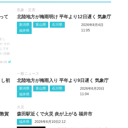
気象・災害
って
北陸地方が梅雨明け 平年より12日遅く 気象庁
新潟県
富山県
石川県
2026年8月4日
11:05
福井県
まし
が その
じです
か 詳細
08-05
一般ニュース
とし初
北陸地方が梅雨入り 平年より9日遅く 気象庁
新潟県
富山県
石川県
2026年6月20日
11:04
福井県
火災
･敦賀
森田駅近くで火災 炎が上がる 福井市
福井県
2026年6月10日2:12