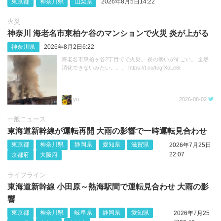
東京都
神奈川県
山梨県
2026年8月5日14:22
火災
神奈川 海老名市東柏ケ谷のマンションで火災 炎が上がる
神奈川県
2026年8月2日6:22
海老名市東柏ヶ谷2丁目でで火災。 炎の勢いがすごい。 全然
消化できないみたい。。。 https://t.co/tcgfXoLe6t
yu
2026-08-02
一般ニュース
東海道新幹線が運転再開 大雨の影響で一時運転見合わせ
東京都
神奈川県
静岡県
愛知県
滋賀県
2026年7月25日
22:07
京都府
大阪府
ライフライン
東海道新幹線 小田原～熱海駅間で運転見合わせ 大雨の影
響
東京都
神奈川県
岐阜県
静岡県
愛知県
2026年7月25