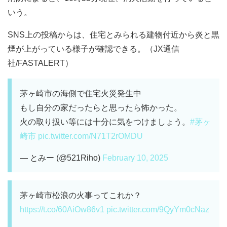
いう。
SNS上の投稿からは、住宅とみられる建物付近から炎と黒
煙が上がっている様子が確認できる。（JX通信
社/FASTALERT）
茅ヶ崎市の海側で住宅火災発生中
もし自分の家だったらと思ったら怖かった。
火の取り扱い等には十分に気をつけましょう。
#茅ヶ
崎市
pic.twitter.com/N71T2rOMDU
— とみー (@521Riho)
February 10, 2025
茅ヶ崎市松浪の火事ってこれか？
https://t.co/60AiOw86v1
pic.twitter.com/9QyYm0cNaz