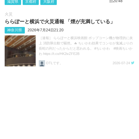
日20:48
滋賀県
京都府
大阪府
火災
ららぽーと横浜で火災通報 「煙が充満している」
神奈川県
2026年7月24日21:20
［速報］ ららぽーと横浜映画館 ポップコーン機が物理的に炎
上 消防隊出動で騒然。🔥 ちいかわ効果でコンセが鬼滅ぶりの
長蛇の列だったからだと思われる。 #ちいかわ #映画ちいか
わ https://t.co/HK2ivZFE2B
OTLです。
2026-07-24