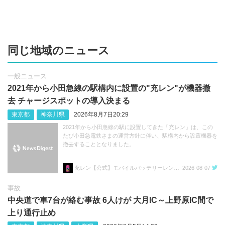
同じ地域のニュース
一般ニュース
2021年から小田急線の駅構内に設置の"充レン"が機器撤
去 チャージスポットの導入決まる
東京都
神奈川県
2026年8月7日20:29
2021年から小田急線の駅に設置してきた「充レン」は、この
たび小田急電鉄さまの運営方針に伴い、駅構内から設置機器を
撤去することとなりました。
充レン【公式】モバイルバッテリーレンタル
2026-08-07
事故
中央道で車7台が絡む事故 6人けが 大月IC～上野原IC間で
上り通行止め