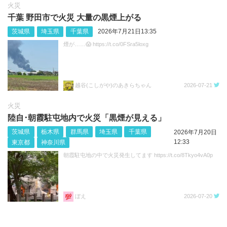
火災
千葉 野田市で火災 大量の黒煙上がる
茨城県
埼玉県
千葉県
2026年7月21日13:35
煙が……😱 https://t.co/0FSra5loxg
越谷(こしがや)のあきらちゃん
2026-07-21
火災
陸自･朝霞駐屯地内で火災「黒煙が見える」
茨城県
栃木県
群馬県
埼玉県
千葉県
2026年7月20日
12:33
東京都
神奈川県
朝霞駐屯地の中で火災発生してます https://t.co/8Tkyo4vA0p
ぼえ
2026-07-20