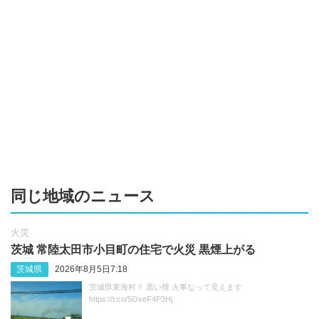
同じ地域のニュース
火災
茨城 常陸太田市小目町の住宅で火災 黒煙上がる
茨城県
2026年8月5日7:18
茨城県東海村？ 黒い煙 火事なって見えます
https://t.co/5OxeF4P3Hj