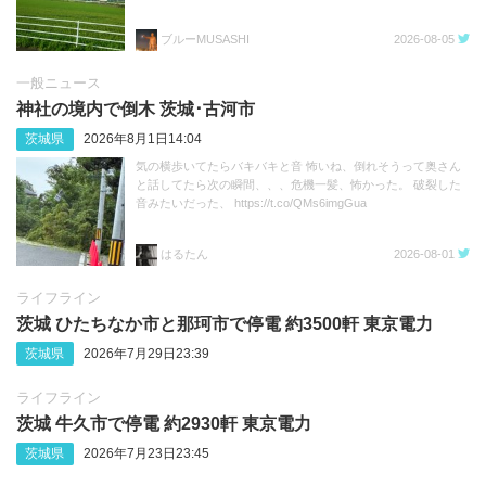
ブルーMUSASHI
2026-08-05
一般ニュース
神社の境内で倒木 茨城･古河市
茨城県
2026年8月1日14:04
気の横歩いてたらバキバキと音 怖いね、倒れそうって奥さん
と話してたら次の瞬間、、、危機一髪、怖かった。 破裂した
音みたいだった、 https://t.co/QMs6imgGua
はるたん
2026-08-01
ライフライン
茨城 ひたちなか市と那珂市で停電 約3500軒 東京電力
茨城県
2026年7月29日23:39
ライフライン
茨城 牛久市で停電 約2930軒 東京電力
茨城県
2026年7月23日23:45