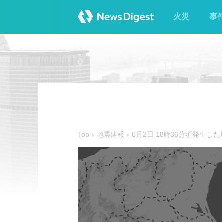
火災
事
Top
地震速報
6月2日 18時36分頃発生し