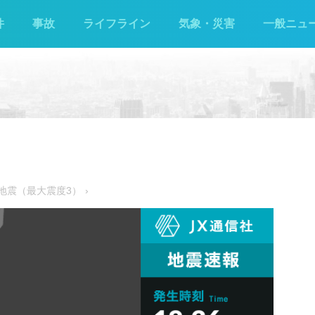
件
事故
ライフライン
気象・災害
一般ニュ
た地震（最大震度3）