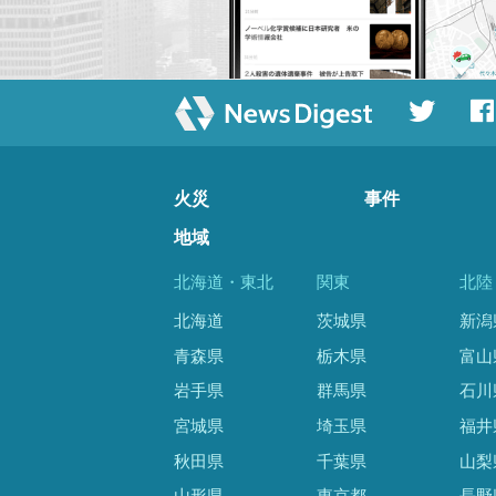
火災
事件
地域
北海道・東北
関東
北陸
北海道
茨城県
新潟
青森県
栃木県
富山
岩手県
群馬県
石川
宮城県
埼玉県
福井
秋田県
千葉県
山梨
山形県
東京都
長野