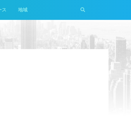
ース
地域