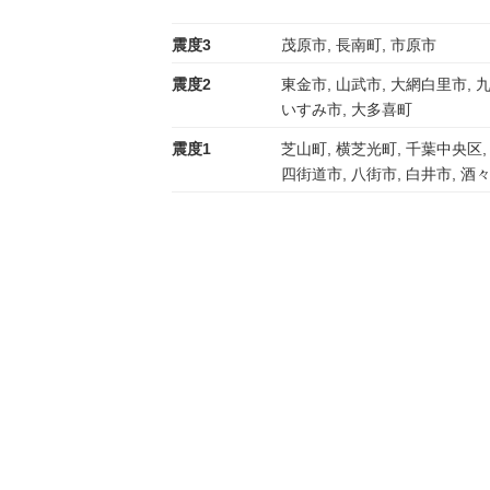
震度3
茂原市, 長南町, 市原市
震度2
東金市, 山武市, 大網白里市, 九
いすみ市, 大多喜町
震度1
芝山町, 横芝光町, 千葉中央区,
四街道市, 八街市, 白井市, 酒々