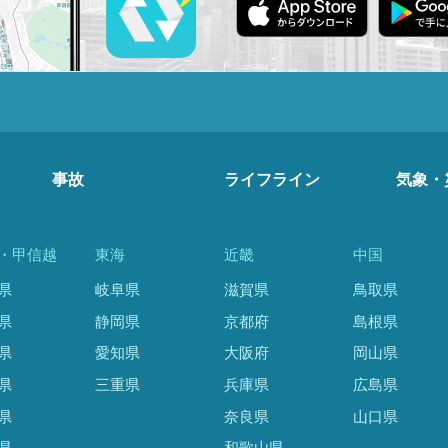
事故
ライフライン
気象・
・甲信越
東海
近畿
中国
県
岐阜県
滋賀県
鳥取県
県
静岡県
京都府
島根県
県
愛知県
大阪府
岡山県
県
三重県
兵庫県
広島県
県
奈良県
山口県
県
和歌山県