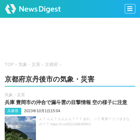
TOP
気象・災害
京都府
京都府京丹後市の気象・災害
気象・災害
兵庫 豊岡市の沖合で漏斗雲の目撃情報 空の様子に注意
兵庫県
2023年10月1日15:04
ん？ んん？ んんんん？？？ あれ、って 竜巻？ たつまきな
の？？ https://t.co/0ZcGMkWWHJ