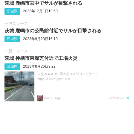
茨城 鹿嶋市宮中でサルが目撃される
茨城県
2023年12月1日10:50
一般ニュース
茨城 鹿嶋市の公民館付近でサルが目撃される
茨城県
2023年9月23日16:19
一般ニュース
茨城 神栖市東深芝付近で工場火災
茨城県
2023年8月26日9:22
火災🔥🔥🔥 #中国木材 #東部コンビナート
https://t.co/n5y8fItHCb
kozou-sape
2023-08-26