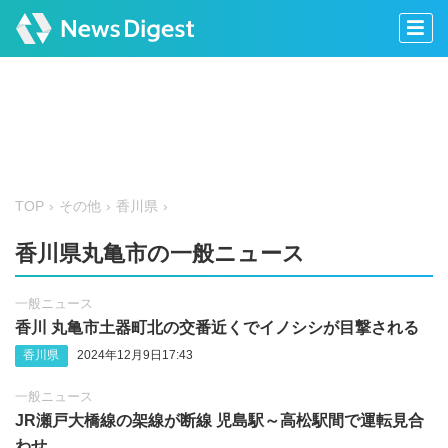
TOP
その他
香川県
香川県丸亀市の一般ニュース
一般ニュース
香川 丸亀市土器町北の交番近くでイノシシが目撃される
香川県
2024年12月9日17:43
一般ニュース
JR瀬戸大橋線の架線が断線 児島駅～高松駅間で運転見合
わせ