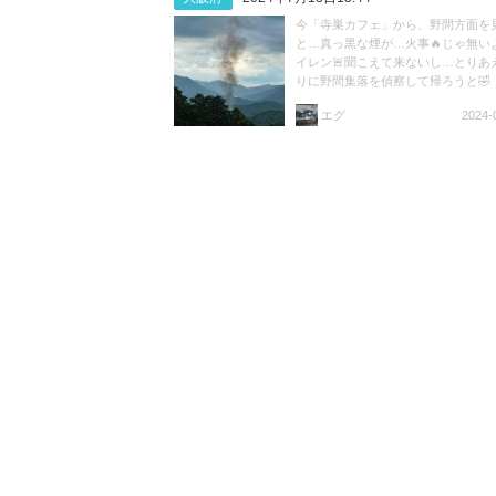
今「寺巣カフェ」から、野間方面を
と…真っ黒な煙が…火事🔥じゃ無い
イレン🚨聞こえて来ないし…とりあ
りに野間集落を偵察して帰ろうと🤣
https://t.co/29bsQMDcYV
エグ
2024-