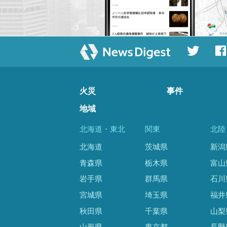
火災
事件
地域
北海道・東北
関東
北陸
北海道
茨城県
新潟
青森県
栃木県
富山
岩手県
群馬県
石川
宮城県
埼玉県
福井
秋田県
千葉県
山梨
山形県
東京都
長野