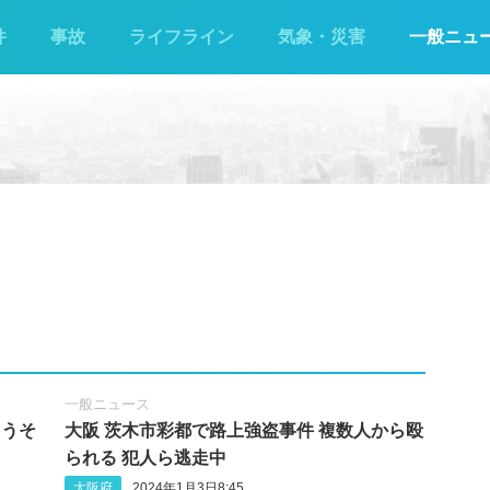
件
事故
ライフライン
気象・災害
一般ニュ
一般ニュース
ろうそ
大阪 茨木市彩都で路上強盗事件 複数人から殴
られる 犯人ら逃走中
大阪府
2024年1月3日8:45