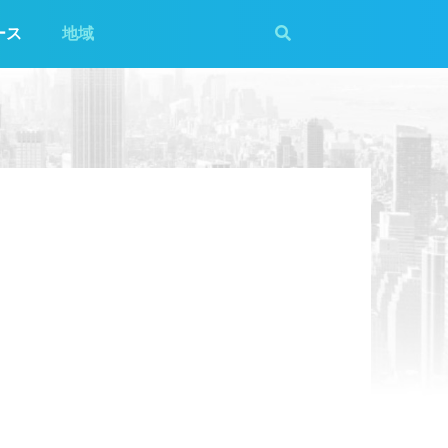
ース
地域