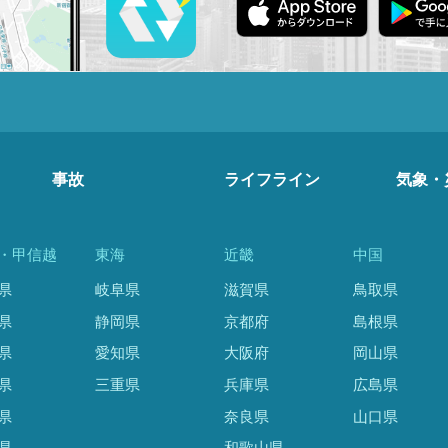
事故
ライフライン
気象・
・甲信越
東海
近畿
中国
県
岐阜県
滋賀県
鳥取県
県
静岡県
京都府
島根県
県
愛知県
大阪府
岡山県
県
三重県
兵庫県
広島県
県
奈良県
山口県
県
和歌山県