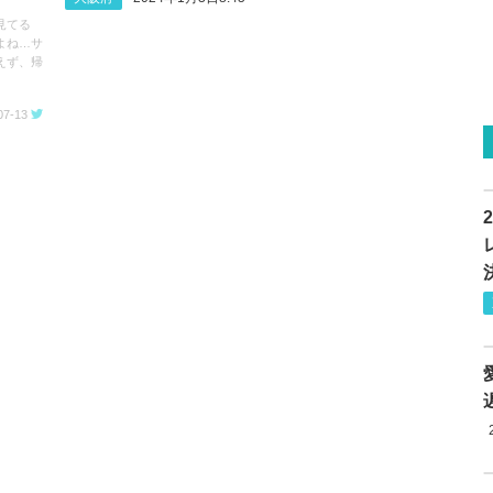
見てる
よね…サ
えず、帰
07-13