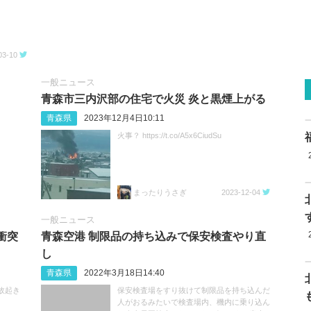
03-10
一般ニュース
青森市三内沢部の住宅で火災 炎と黒煙上がる
青森県
2023年12月4日10:11
火事？ https://t.co/A5x6CiudSu
まったりうさぎ
2023-12-04
一般ニュース
衝突
青森空港 制限品の持ち込みで保安検査やり直
し
青森県
2022年3月18日14:40
故起き
保安検査場をすり抜けて制限品を持ち込んだ
人がおるみたいで検査場内、機内に乗り込ん