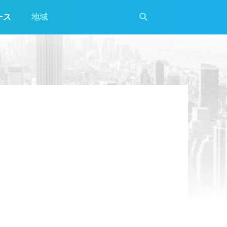
ース
地域