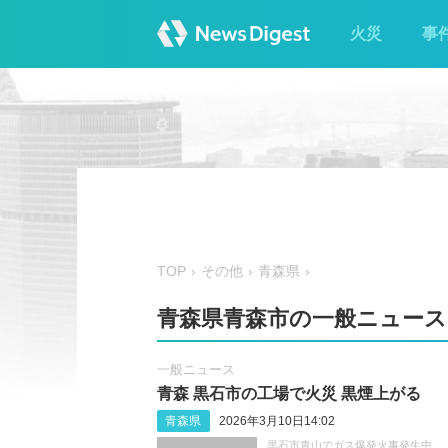
火災
事
TOP
その他
青森県
青森県青森市の一般ニュース
一般ニュース
青森 黒石市の工場で火災 黒煙上がる
青森県
2026年3月10日14:02
黒石市青山でガス爆発火事発生中