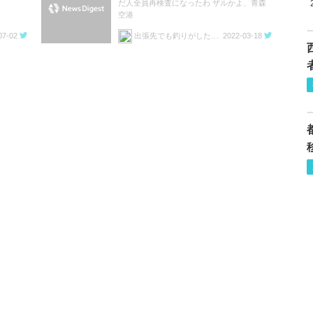
だ人全員再検査になったわ ザルかよ、青森
空港
07-02
出張先でも釣りがしたい!!
2022-03-18