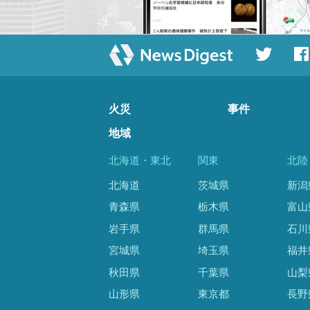
火災
事件
地域
北海道・東北
関東
北陸
北海道
茨城県
新潟
青森県
栃木県
富山
岩手県
群馬県
石川
宮城県
埼玉県
福井
秋田県
千葉県
山梨
山形県
東京都
長野