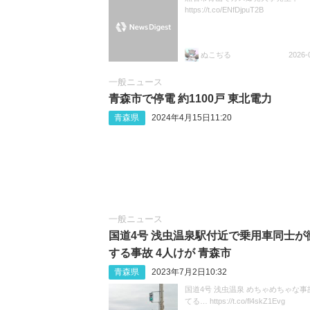
https://t.co/ENfDjpuT2B
ぬこぢる
2026-
一般ニュース
青森市で停電 約1100戸 東北電力
青森県
2024年4月15日11:20
一般ニュース
国道4号 浅虫温泉駅付近で乗用車同士が
する事故 4人けが 青森市
青森県
2023年7月2日10:32
国道4号 浅虫温泉 めちゃめちゃな事
てる… https://t.co/fl4skZ1Evg