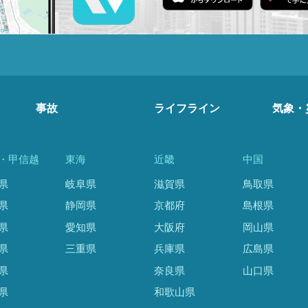
事故
ライフライン
気象・
・甲信越
東海
近畿
中国
県
岐阜県
滋賀県
鳥取県
県
静岡県
京都府
島根県
県
愛知県
大阪府
岡山県
県
三重県
兵庫県
広島県
県
奈良県
山口県
県
和歌山県