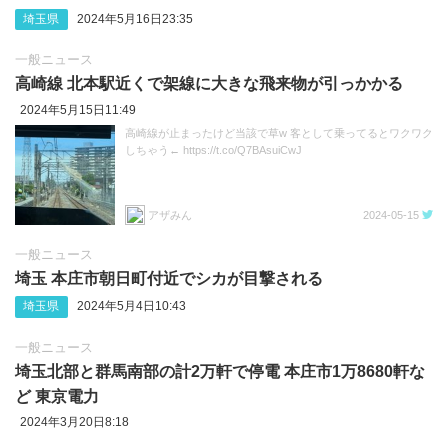
埼玉県
2024年5月16日23:35
一般ニュース
高崎線 北本駅近くで架線に大きな飛来物が引っかかる
2024年5月15日11:49
高崎線が止まったけど当該で草w 客として乗ってるとワクワク
しちゃう← https://t.co/Q7BAsuiCwJ
アザみん
2024-05-15
一般ニュース
埼玉 本庄市朝日町付近でシカが目撃される
埼玉県
2024年5月4日10:43
一般ニュース
埼玉北部と群馬南部の計2万軒で停電 本庄市1万8680軒な
ど 東京電力
2024年3月20日8:18