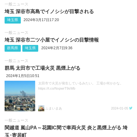
一般ニュース
埼玉 深谷市高島でイノシシが目撃される
埼玉県
2024年3月17日17:20
一般ニュース
埼玉 深谷市二ツ小屋でイノシシの目撃情報
群馬県
埼玉県
2024年2月7日9:36
一般ニュース
群馬 太田市で工場火災 黒煙上がる
2024年1月5日10:51
太田市で火災が発生しているみたい。 工場か何かかな。
https://t.co/NxpwrT9sWb
ふまいまあ
2024-01-05
一般ニュース
関越道 嵐山PA～花園IC間で車両火災 炎と黒煙上がる 埼
玉･寄居町