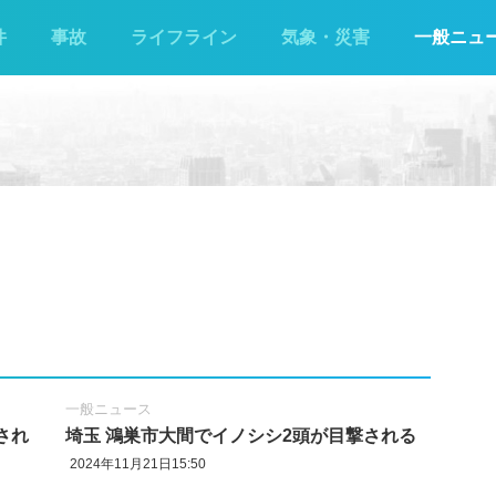
件
事故
ライフライン
気象・災害
一般ニュ
一般ニュース
され
埼玉 鴻巣市大間でイノシシ2頭が目撃される
2024年11月21日15:50