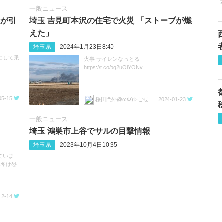
一般ニュース
物が引
埼玉 吉見町本沢の住宅で火災 「ストーブが燃
えた」
埼玉県
2024年1月23日8:40
として乗
火事 サイレンなっとる
https://t.co/oq2uOiYONv
05-15
桜田門外@ωΦ)✨ごせんぞモード😈🏕
2024-01-23
一般ニュース
埼玉 鴻巣市上谷でサルの目撃情報
埼玉県
2023年10月4日10:35
ていま
 冬は恐
12-14