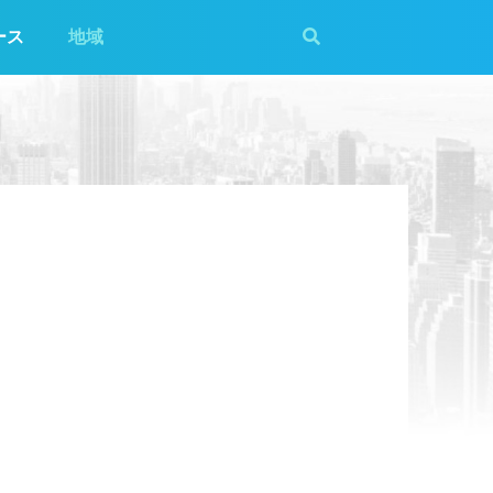
ース
地域