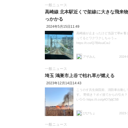
一般ニュース
高崎線 北本駅近くで架線に大きな飛来
っかかる
2024年5月15日11:49
高崎線が止まったけど当該で草w 客
ってるとワクワクしちゃう←
https://t.co/Q7BAsuiCwJ
アザみん
2024-
一般ニュース
埼玉 鴻巣市上谷で枯れ草が燃える
2023年12月14日14:43
こうのす共生病院前、消防車出動し
す。 野焼き？ポイ捨てからの引火？
い💦💦 https://t.co/g4O7jdjC5B
びびちょ
2023-
一般ニュース