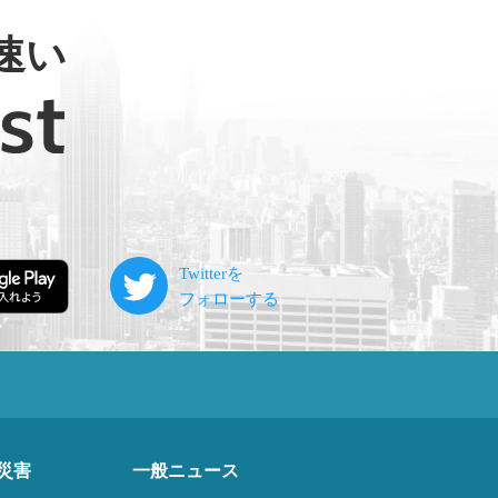
速い
災害
一般ニュース