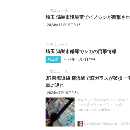
一般ニュース
埼玉 鴻巣市滝馬室でイノシシが目撃さ
2024年11月19日8:45
一般ニュース
埼玉 鴻巣市鎌塚でシカの目撃情報
埼玉県
2024年11月2日7:04
一般ニュース
JR東海道線 横浜駅で窓ガラスが破損 一
車に遅れ
2024年7月19日9:54
動き出した電車が急停止して何事？
ったら窓ガラスヒビ入ってた😱
https://t.co/VGbbqPfjcu
LucySelene@Durandal
2024-