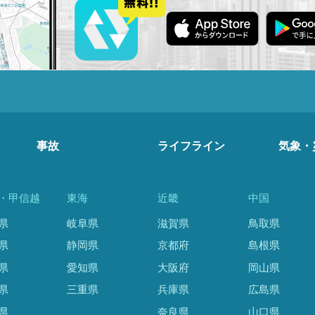
事故
ライフライン
気象・
・甲信越
東海
近畿
中国
県
岐阜県
滋賀県
鳥取県
県
静岡県
京都府
島根県
県
愛知県
大阪府
岡山県
県
三重県
兵庫県
広島県
県
奈良県
山口県