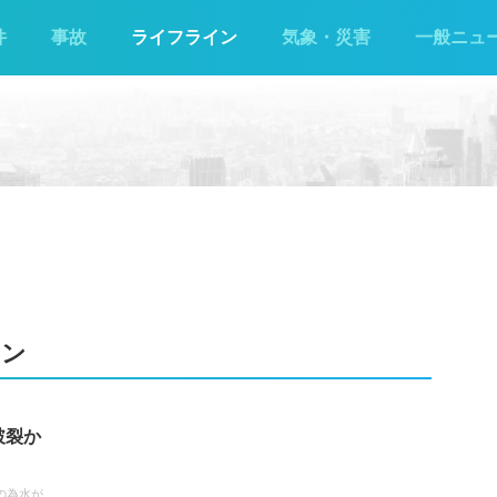
件
事故
ライフライン
気象・災害
一般ニュ
イン
破裂か
の為水が