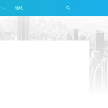
ース
地域