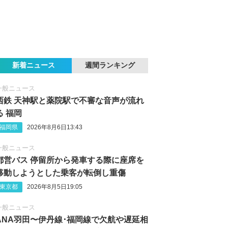
新着ニュース
週間ランキング
一般ニュース
西鉄 天神駅と薬院駅で不審な音声が流れ
る 福岡
福岡県
2026年8月6日13:43
一般ニュース
都営バス 停留所から発車する際に座席を
移動しようとした乗客が転倒し重傷
東京都
2026年8月5日19:05
一般ニュース
ANA羽田〜伊丹線･福岡線で欠航や遅延相