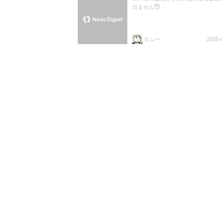
出ません😇
タムー
2025-