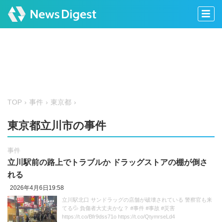
TOP
事件
東京都
東京都立川市の事件
事件
立川駅前の路上でトラブルか ドラッグストアの棚が倒さ
れる
2026年4月6日19:58
立川駅北口 サンドラッグの店舗が破壊されている 警察官も来
てる💦 負傷者大丈夫かな？ #事件 #事故 #災害
https://t.co/Bfr9dss71o https://t.co/QtymrseLd4