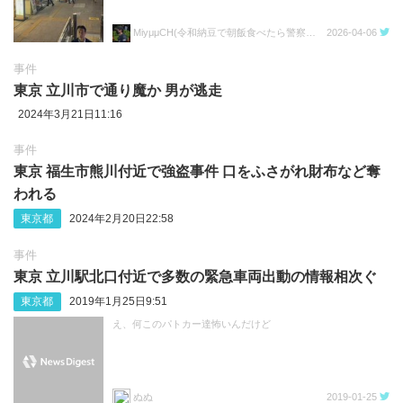
MiyμμCH(令和納豆で朝飯食べたら警察呼ばれた人)
2026-04-06
事件
東京 立川市で通り魔か 男が逃走
2024年3月21日11:16
事件
東京 福生市熊川付近で強盗事件 口をふさがれ財布など奪
われる
東京都
2024年2月20日22:58
事件
東京 立川駅北口付近で多数の緊急車両出動の情報相次ぐ
東京都
2019年1月25日9:51
え、何このパトカー達怖いんだけど
ぬぬ
2019-01-25