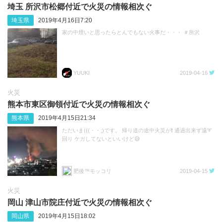
埼玉 所沢市松郷付近で火災の情報相次ぐ
埼玉県
2019年4月16日7:20
家の中煙いと思ったらとんでもない火事だ・・・ ＃所沢
YUUKI
2019-04-16
火災
熊本市東区御領付近で火災の情報相次ぐ
熊本県
2019年4月15日21:34
ただいま(((・・;)です。 帰り道の途中火災が❗ 通過出来ず遠➰
回り ケガしてないといいけど😅
肥後™モッコリ
2019-04-15
火災
岡山 津山市院庄付近で火災の情報相次ぐ
岡山県
2019年4月15日18:02