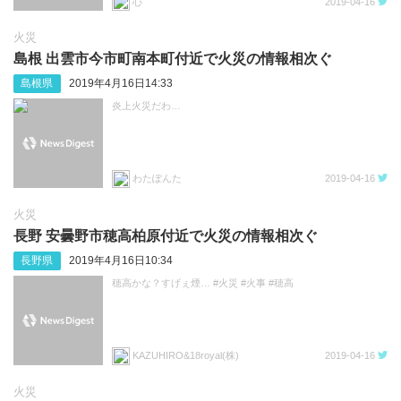
心
2019-04-16
火災
島根 出雲市今市町南本町付近で火災の情報相次ぐ
島根県
2019年4月16日14:33
炎上火災だわ…
わたぽんた
2019-04-16
火災
長野 安曇野市穂高柏原付近で火災の情報相次ぐ
長野県
2019年4月16日10:34
穂高かな？すげぇ煙… #火災 #火事 #穂高
KAZUHIRO&18royal(株)
2019-04-16
火災