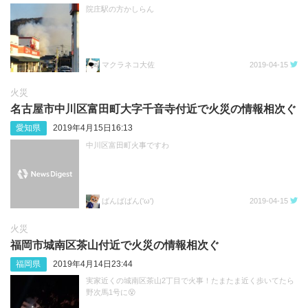
院庄駅の方かしらん
マクラネコ大佐
2019-04-15
火災
名古屋市中川区富田町大字千音寺付近で火災の情報相次ぐ
愛知県
2019年4月15日16:13
中川区富田町火事ですわ
ばんばばん('ω')
2019-04-15
火災
福岡市城南区茶山付近で火災の情報相次ぐ
福岡県
2019年4月14日23:44
実家近くの城南区茶山2丁目で火事！たまたま近く歩いてたら
野次馬1号に😵