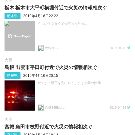
火災
栃木 栃木市大平町横堀付近で火災の情報相次ぐ
栃木県
2019年4月16日22:22
うちのすぐ近くで火事あったわ…
大島れい
2019-04-16
火災
島根 出雲市平田町付近で火災の情報相次ぐ
島根県
2019年4月16日20:15
近くまで様子を見に来てしまう人間の性🤤
Yu@365March
2019-04-16
火災
宮城 角田市枝野付近で火災の情報相次ぐ