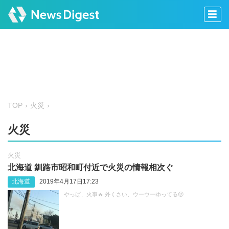
TOP
火災
火災
火災
北海道 釧路市昭和町付近で火災の情報相次ぐ
北海道
2019年4月17日17:23
やっば、火事🔥 外くさい、ウーウーゆってる😖