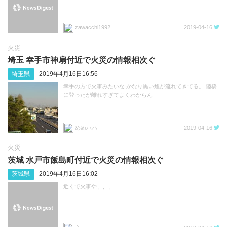
zawacchi1992
2019-04-16
火災
埼玉 幸手市神扇付近で火災の情報相次ぐ
埼玉県
2019年4月16日16:56
幸手の方で火事みたいな かなり黒い煙が流れてきてる。 陸橋
に登ったが離れすぎてよくわからん
めめハハ
2019-04-16
火災
茨城 水戸市飯島町付近で火災の情報相次ぐ
茨城県
2019年4月16日16:02
近くで火事や、、、