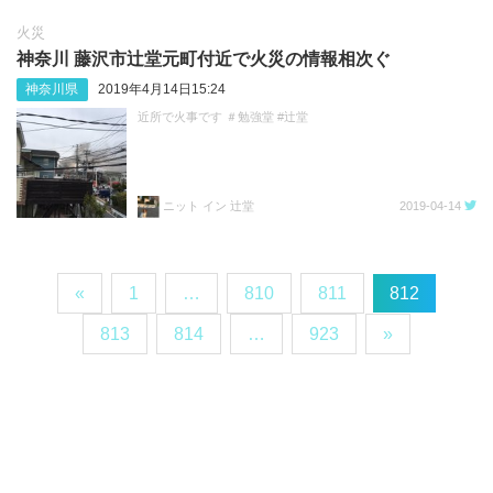
火災
神奈川 藤沢市辻堂元町付近で火災の情報相次ぐ
神奈川県
2019年4月14日15:24
近所で火事です ＃勉強堂 #辻堂
ニット イン 辻堂
2019-04-14
«
1
…
810
811
812
813
814
…
923
»