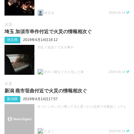
ゆきほ
2019-04-14
火災
埼玉 加須市串作付近で火災の情報相次ぐ
埼玉県
2019年4月14日18:12
羽生？加須？で大火事や
約ネバ厨なイカと化した湊
2019-04-14
火災
新潟 燕市笹曲付近で火災の情報相次ぐ
新潟県
2019年4月14日17:57
サイレンガンガン鳴ってると思ったら近所で火事起こってら
たまご
2019-04-14