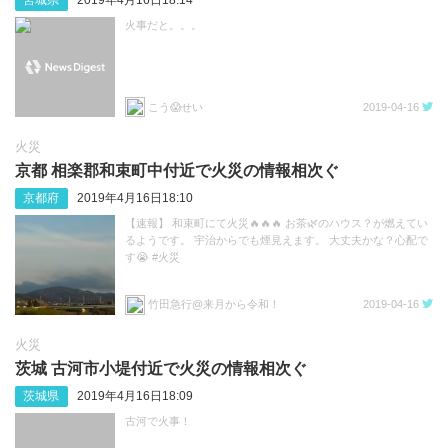
宮城県
2019年4月16日18:14
火事だと。。。
こう😱せい
2019-04-16
火災
京都 相楽郡和束町中付近で火災の情報相次ぐ
京都府
2019年4月16日18:10
【速報】 和束町にて火災🔥🔥🔥 お茶🌿のハウス？が燃えてい
るようです。 宇治からでも煙見えます。 大丈夫かな？心配で
す😭 #火災
竹田急行@来月から令和！
2019-04-16
火災
茨城 古河市小堤付近で火災の情報相次ぐ
茨城県
2019年4月16日18:09
古河で火事！