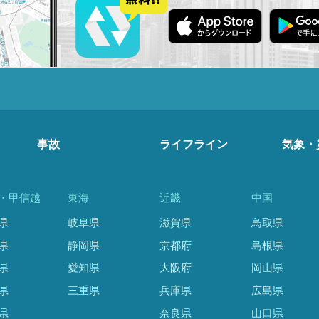
事故
ライフライン
気象・
・甲信越
東海
近畿
中国
県
岐阜県
滋賀県
鳥取県
県
静岡県
京都府
島根県
県
愛知県
大阪府
岡山県
県
三重県
兵庫県
広島県
県
奈良県
山口県