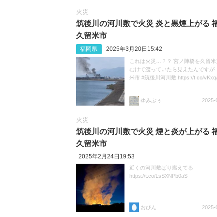
火災
筑後川の河川敷で火災 炎と黒煙上がる 福
久留米市
福岡県
2025年3月20日15:42
これは火災…？？ 宮ノ陣橋を久留米
むけて渡っていたら見えたんですが…
米市 #筑後川河川敷 https://t.co/vKxq
ゆみぶぅ
2025-
火災
筑後川の河川敷で火災 煙と炎が上がる 福
久留米市
2025年2月24日19:53
近くの河川敷ばり燃えてる
https://t.co/LsSXNPb0aS
おびん
2025-