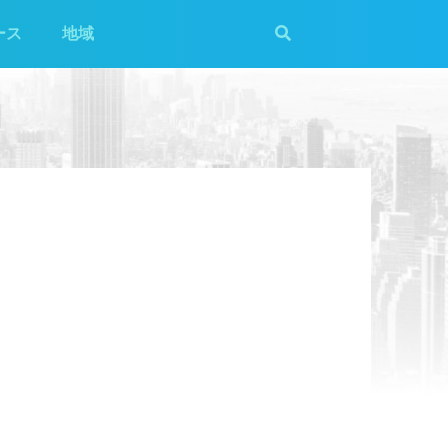
ース
地域