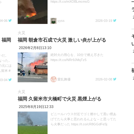
ら
https://t.co/mXOBLmcmsG
04-06
yyss
2026-03-19
火災
 福岡
福岡 朝倉市石成で火災 激しい炎が上がる
2026年2月8日13:10
絶対火の用心を、10分で燃え尽きた
いだ。
https://t.co/NRr9JMqTz5
なった。
の元には
留米 #
愛乱舞優
2026-02-08
03-04
火災
福岡 久留米市大橋町で火災 黒煙上がる
2025年8月19日12:33
ビニールハウス付近でゴミ燃やして黒い煙あ
げてたら火事と思われるんよな～と思ってた
ら火事だった https://t.co/cR8GGdFeSj