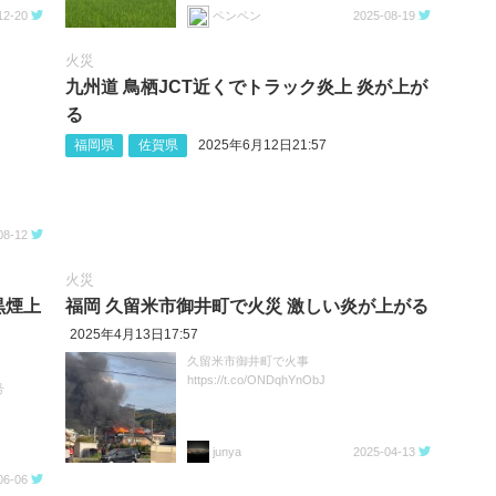
12-20
ペンペン
2025-08-19
火災
九州道 鳥栖JCT近くでトラック炎上 炎が上が
る
福岡県
佐賀県
2025年6月12日21:57
08-12
火災
黒煙上
福岡 久留米市御井町で火災 激しい炎が上がる
2025年4月13日17:57
久留米市御井町で火事
https://t.co/ONDqhYnObJ
号
junya
2025-04-13
06-06