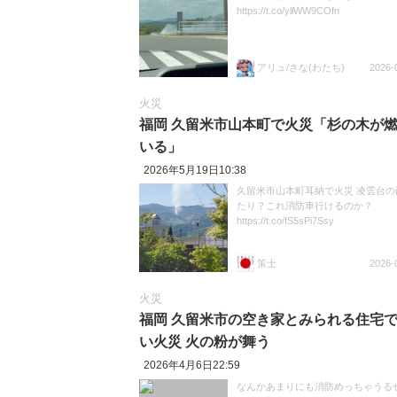
https://t.co/yllWW9COfn
アリュ/さな(わたち)
2026-
火災
福岡 久留米市山本町で火災「杉の木が
いる」
2026年5月19日10:38
久留米市山本町耳納で火災 凌雲台の
たり？これ消防車行けるのか？
https://t.co/fS5sPi7Ssy
策士
2026-
火災
福岡 久留米市の空き家とみられる住宅
い火災 火の粉が舞う
2026年4月6日22:59
なんかあまりにも消防めっちゃうる