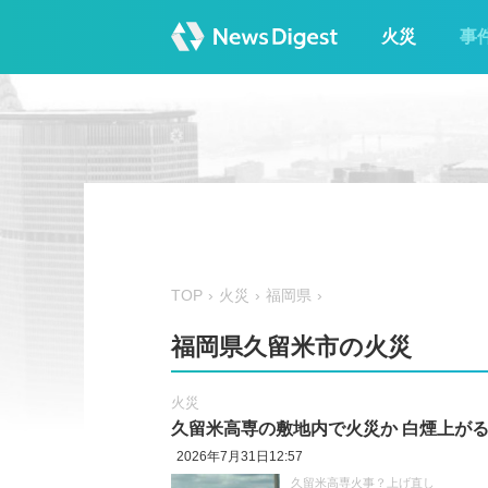
火災
事
TOP
火災
福岡県
福岡県久留米市の火災
火災
久留米高専の敷地内で火災か 白煙上が
2026年7月31日12:57
久留米高専火事？上げ直し