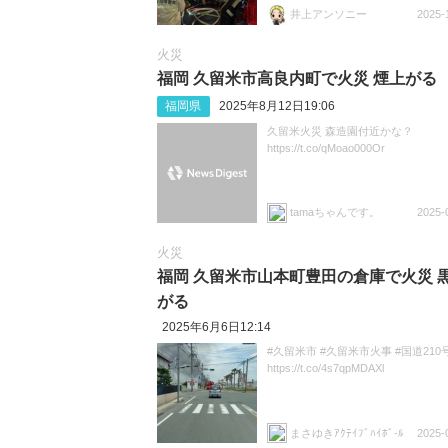
井上アンソニー
2025-
火災
福岡 久留米市高良内町で火災 煙上がる
福岡県
2025年8月12日19:06
久留米火災 森造園付近かな？
https://t.co/qMoao000Or
tamaちゃんです。
2025-
火災
福岡 久留米市山本町豊田の倉庫で火災 
がる
2025年6月6日12:14
#久留米市 #久留米市火事 #国道210
https://t.co/4s7qpMDAXl
まさゆきｱｸﾃｲﾌﾞﾊｲﾎﾞ-ﾙ
2025-