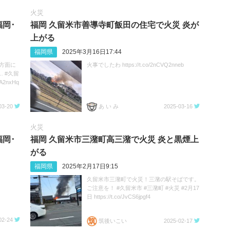
火災
岡･
福岡 久留米市善導寺町飯田の住宅で火災 炎が
上がる
福岡県
2025年3月16日17:44
方面に
火事でしたわ https://t.co/2nCVQ2nneb
 #久留
A2nxHq
03-20
あ い み
2025-03-16
火災
岡･
福岡 久留米市三潴町高三潴で火災 炎と黒煙上
がる
福岡県
2025年2月17日9:15
久留米市三潴町で火災！三潴の駅そばです。
ご注意を！ #久留米市 #三潴町 #火災 #2月17
日 https://t.co/JvCS6jpgf4
02-24
筑後いこい
2025-02-17