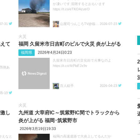
が凄いです 混雑するとおもいます
https://t.co/eTKOAzutrO
07-31
山屋司つんころTV@福岡田舎YouTuber
2026-07-23
火災
燃えて
福岡 久留米市日吉町のビルで火災 炎が上がる
福岡県
2026年4月24日0:23
久留米市日吉町の文化街で火事なのよ
https://t.co/4rPbiFJx9v
西側あ
百人組手
2026-04-23
05-19
火災
で激し
九州道 大宰府IC～筑紫野IC間でトラックから
炎が上がる 福岡･筑紫野市
2026年3月19日19:33
せえなと
福岡の高速道路で大炎上してるんだが