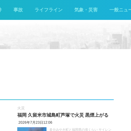
件
事故
ライフライン
気象・災害
一般ニュ
火災
る
福岡 久留米市城島町芦塚で火災 黒煙上がる
2026年7月23日12:06
多分みやき町と福岡県の境くらい サイレン