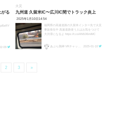
火災
上がる
九州道 久留米IC〜広川IC間でトラック炎上
2025年1月10日14:54
福岡県の高速道路の久留米インター先で火災
pl5eRY
事故発生中 高速道路使う人はお気をつけて
大渋滞になるよ https://t.co/AN8Jl6miMC
あぶら鶏神 VRチャット用
2025-01-10
02-09
2
3
»