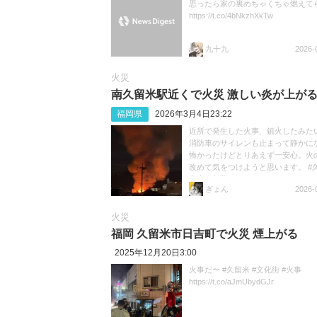
思ったら家の裏めちゃくちゃ燃えて
https://t.co/4bNkzhXkTw
九十九
2026-
火災
南久留米駅近くで火災 激しい炎が上がる
福岡県
2026年3月4日23:22
近所で発生した火事、鎮火したみた
消防車のサイレンも止まって静かに
怖かったけどとりあえず一安心。火
改めて気をつけようと思います。 #久
火事 #火災 https://t.co/3StY9e7ajy
ぎょん
2026-
火災
福岡 久留米市日吉町で火災 煙上がる
2025年12月20日3:00
火事だ〜 #久留米 #文化街 #火事
https://t.co/aJmUbydGJr