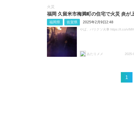
火災
福岡 久留米市梅満町の住宅で火災 炎が
福岡県
佐賀県
2025年2月9日2:48
やば、バリクソ火事 https://t.co/vIMH
あたりメメ
2025-
1