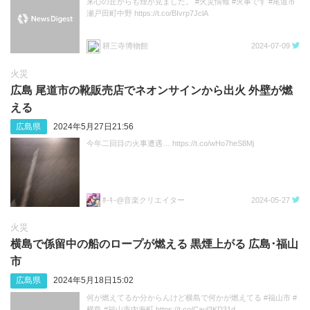
来心の丘からも煙が見ました。 #火災情報 #火事です #尾道市
瀬戸田町中野 https://t.co/BIvrp7JclA
耕三寺博物館
2024-07-09
火災
広島 尾道市の靴販売店でネオンサインから出火 外壁が燃
える
広島県
2024年5月27日21:56
今年二回目の火事遭遇… https://t.co/wHo7heS8Mj
ﾎ-ｷ-@音楽クリエイター
2024-05-27
火災
横島で係留中の船のロープが燃える 黒煙上がる 広島･福山
市
広島県
2024年5月18日15:02
何が燃えてるか分からんけど横島で何かが燃えてる #福山市 #
横島 #福山市内海町 https://t.co/Caul3KD31d