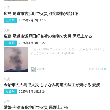
火災
広島 尾道市古浜町で火災 住宅3棟が焼ける
広島県
2025年2月13日1:15
火災
広島 尾道市瀬戸田町名荷の住宅で火災 黒煙上がる
広島県
2025年1月10日8:22
「朝から消防車のサイレンが」と 思ったら🔥 はやく鎮火しま
すように🙏 https://t.co/kHRXjPdPkb
sana🐕️
2025-01-10
火災
今治市の大島で火災 しまなみ海道の法面が焼ける 愛媛
愛媛県
2025年1月1日13:24
火災
愛媛 今治市高地町で火災 黒煙上がる