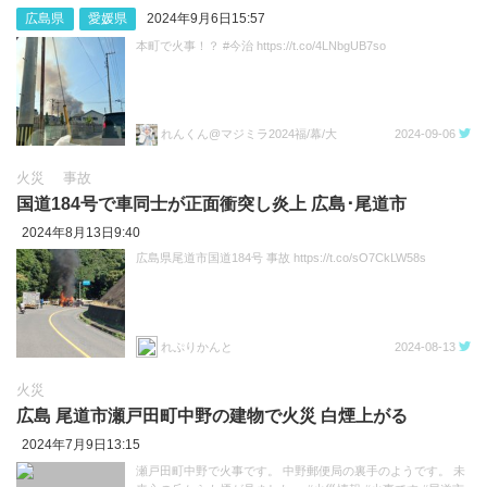
広島県
愛媛県
2024年9月6日15:57
本町で火事！？ #今治 https://t.co/4LNbgUB7so
れんくん@マジミラ2024福/幕/大
2024-09-06
火災
事故
国道184号で車同士が正面衝突し炎上 広島･尾道市
2024年8月13日9:40
広島県尾道市国道184号 事故 https://t.co/sO7CkLW58s
れぷりかんと
2024-08-13
火災
広島 尾道市瀬戸田町中野の建物で火災 白煙上がる
2024年7月9日13:15
瀬戸田町中野で火事です。 中野郵便局の裏手のようです。 未