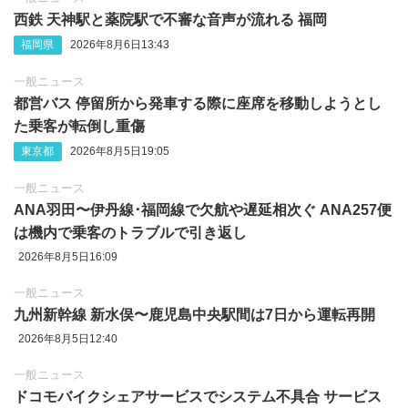
西鉄 天神駅と薬院駅で不審な音声が流れる 福岡
福岡県
2026年8月6日13:43
一般ニュース
都営バス 停留所から発車する際に座席を移動しようとし
た乗客が転倒し重傷
東京都
2026年8月5日19:05
一般ニュース
ANA羽田〜伊丹線･福岡線で欠航や遅延相次ぐ ANA257便
は機内で乗客のトラブルで引き返し
2026年8月5日16:09
一般ニュース
九州新幹線 新水俣〜鹿児島中央駅間は7日から運転再開
2026年8月5日12:40
一般ニュース
ドコモバイクシェアサービスでシステム不具合 サービス