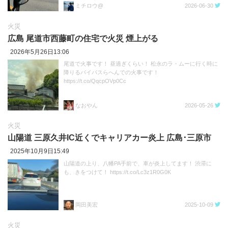
ミチロウ@
2026-06-30
火災
広島 尾道市西藤町の住宅で火災 煙上がる
2026年5月26日13:06
尾道で火事です！ 昼過ぎくらい！ 松永のラ・ムーに行く時に
降りるバイパスらへんでの火事です！
https://t.co/QqcpOVp0Cc
なおやん
2026-05-26
火災
山陽道 三原久井IC近くでキャリアカー炎上 広島･三原市
2025年10月9日15:49
山陽道の上り、八幡PA手前で、車が炎上してます！ 渋滞に
も、きをつけて！ https://t.co/Lc3z1R0G0K
岡田美宏
2025-10-09
火災