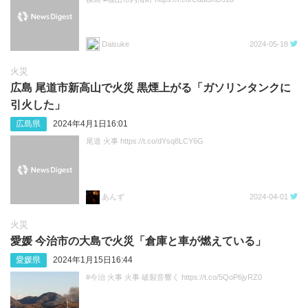
Daisuke
2024-05-18
火災
広島 尾道市新高山で火災 黒煙上がる「ガソリンタンクに
引火した」
広島県
2024年4月1日16:01
尾道 火事 https://t.co/dYsq8LCY6G
あんず
2024-04-01
火災
愛媛 今治市の大島で火災「倉庫と車が燃えている」
愛媛県
2024年1月15日16:44
#今治 火事 火事 破裂音響く https://t.co/5QoP6jyRZ0