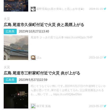
霧野雪風(お茶が美味しと思ふお年頃🍵)
2024-01-15
火災
広島 尾道市久保町付近で火災 炎と黒煙上がる
広島県
2023年10月27日13:40
尾道市 さっきの雷で山火事 https://t.co/l4Qp1c764P
ぼぉ
2023-10-27
火災
広島 尾道市三軒家町付近で火災 炎が上がる
広島県
2023年5月27日22:59
死にそうなぐらい怖いです｡2023年5月27日の午後9時ぐらいか
ら運が悪いです｡家の近くは燃えてるわ､父は緊急搬送される
わ…｡怖いです…｡ https://t.co/IXQl9wO5tm
獅子尾 美織
2023-05-27