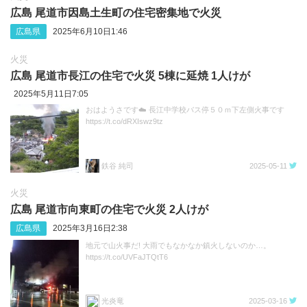
広島 尾道市因島土生町の住宅密集地で火災
広島県
2025年6月10日1:46
火災
広島 尾道市長江の住宅で火災 5棟に延焼 1人けが
2025年5月11日7:05
おはようさです☁️ 長江中学校バス停５０ｍ下左側火事です
https://t.co/dRXIswz9tz
鉄谷 純司
2025-05-11
火災
広島 尾道市向東町の住宅で火災 2人けが
広島県
2025年3月16日2:38
地元で山火事だ! 大雨でもなかなか鎮火しないのか…。
https://t.co/UVFaJTQtT6
光炎竜
2025-03-16