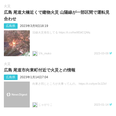
火災
広島 尾道大橋近くで建物火災 山陽線が一部区間で運転見
合わせ
広島県
2023年3月9日18:19
沿線火災発生してる https://t.co/hw9EblCQMq
💡k_muko
2023-03-09
火災
広島 尾道市向東町付近で火災との情報
広島県
2023年1月14日7:04
向東さ同じところが火事ってんの。 https://t.co/tyer3c2Zkf
じゃがりこ
2023-01-14