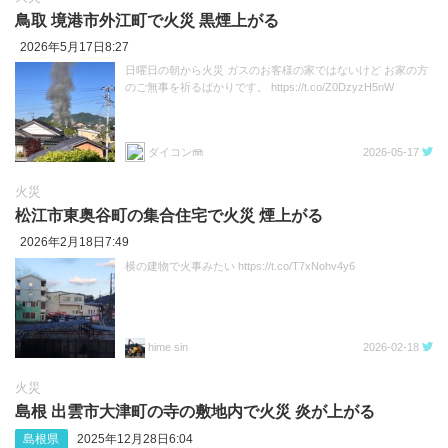
鳥取 境港市外江町で火災 黒煙上がる
2026年5月17日8:27
日曜日の朝から火災 ガスのお客様の家ではないけど お家の方
のご無事を祈るばかりです。 https://t.co/Z0DzyzH5nW
ダイコン🪼
2026-05-17
火災
松江市東奥谷町の集合住宅で火災 煙上がる
2026年2月18日7:49
横の建物で火事みたい https://t.co/T7xNohv4y6
hime sin
2026-02-18
火災
島根 出雲市大津町の寺の敷地内で火災 炎が上がる
島根県
2025年12月28日6:04