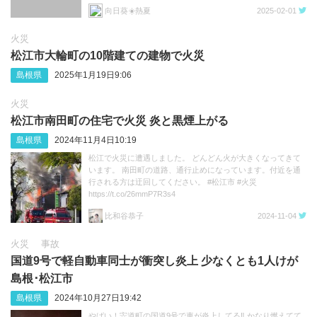
向日葵☀️熱夏
2025-02-01
火災
松江市大輪町の10階建ての建物で火災
島根県
2025年1月19日9:06
火災
松江市南田町の住宅で火災 炎と黒煙上がる
島根県
2024年11月4日10:19
松江で火災に遭遇しました。 どんどん火が大きくなってきて
います。 南田町の道路、通行止めになっています。付近を通
行される方は迂回してください。 #松江市 #火災
https://t.co/26mmP7R3s4
比和谷恭子
2024-11-04
火災
事故
国道9号で軽自動車同士が衝突し炎上 少なくとも1人けが
島根･松江市
島根県
2024年10月27日19:42
やばい！宍道町の国道9号で車が炎上してる‼️ かなり燃えてて