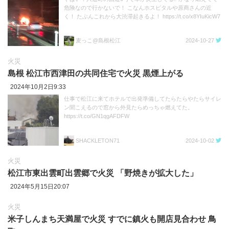
危険なので行かないで！ こなんホスピタルや原商さんの近
く！ たぶんこれから大渋滞起きるよ！ https://t.co/x8YIuKicW7
麦っこ@島根松江
2024-10-27
火災
島根 松江市西津田の共同住宅で火災 黒煙上がる
2024年10月2日9:33
仕事で松江に来てホテルで出発準備してたらたらやたらサイレ
ン聞こえるので窓から外見たらめっちゃ燃えてた。
https://t.co/GN1qgAFDFW
SHACKLETON71
2024-10-02
火災
松江市東出雲町出雲郷で火災 「野焼きが拡大した」
2024年5月15日20:07
火災
米子しんまち天満屋で火災 すでに鎮火も開店見合わせ 鳥