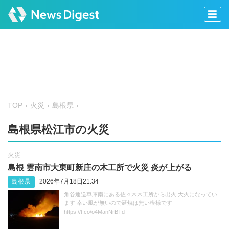
TOP
火災
島根県
島根県松江市の火災
火災
島根 雲南市大東町新庄の木工所で火災 炎が上がる
島根県
2026年7月18日21:34
角谷運送車庫南にある佐々木木工所から出火 大火になってい
ます 幸い風が無いので延焼は無い模様です
https://t.co/o4ManNrBTd