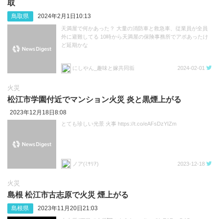
取
鳥取県
2024年2月1日10:13
天満屋で何かあった？ 大量の消防車と救急車、従業員が全員
外に避難してる 10時から天満屋の保険事務所でアポあったけ
ど延期かな
にしやん_趣味と嫁共同垢
2024-02-01
火災
松江市学園付近でマンション火災 炎と黒煙上がる
2023年12月18日8:08
とても珍しい光景 火事 https://t.co/eAFsDzYIZm
ノア(ﾐｻﾘｱ)
2023-12-18
火災
島根 松江市古志原で火災 煙上がる
島根県
2023年11月20日21:03