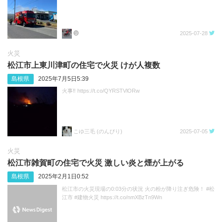
❾
2025-07-28
火災
松江市上東川津町の住宅で火災 けが人複数
島根県
2025年7月5日5:39
火事‼️ https://t.co/QYRSTVlORw
こゆ三毛 (のんびり)
2025-07-05
火災
松江市雑賀町の住宅で火災 激しい炎と煙が上がる
島根県
2025年2月1日0:52
松江市の火災現場の0:03分の状況 火の粉が降り注ぎ危険！ #松
江市 #建物火災 https://t.co/nmXBzTn9Wn