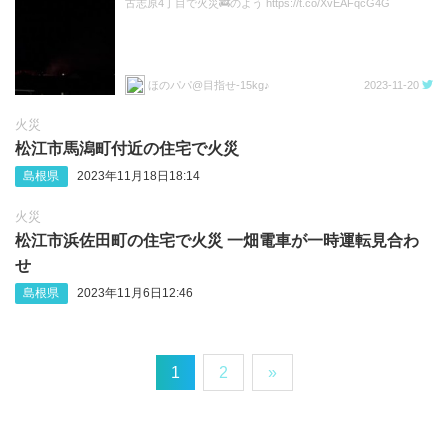
古志原4丁目で火災🚒のよう https://t.co/XvEAFqcG4G
ほのパパ@目指せ-15kg♪
2023-11-20
火災
松江市馬潟町付近の住宅で火災
島根県
2023年11月18日18:14
火災
松江市浜佐田町の住宅で火災 一畑電車が一時運転見合わ
せ
島根県
2023年11月6日12:46
1
2
»