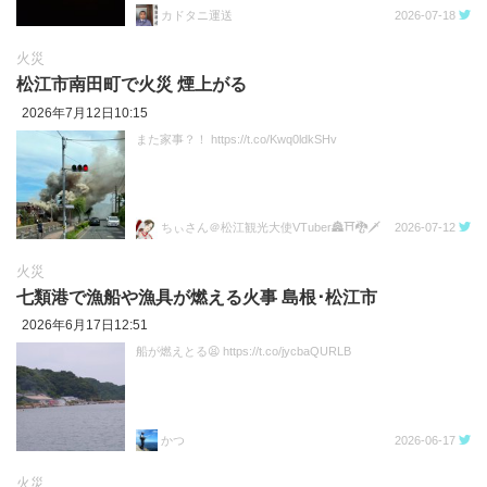
カドタニ運送
2026-07-18
火災
松江市南田町で火災 煙上がる
2026年7月12日10:15
また家事？！ https://t.co/Kwq0ldkSHv
ちぃさん＠松江観光大使VTuber🏯⛩️🐉🗡️
2026-07-12
火災
七類港で漁船や漁具が燃える火事 島根･松江市
2026年6月17日12:51
船が燃えとる😫 https://t.co/jycbaQURLB
かつ
2026-06-17
火災