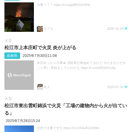
火事？？？ https://t.co/gpBNO2oSHk
さてち
2025-12-28
火災
松江市上本庄町で火災 炎が上がる
島根県
2025年7月30日11:08
本庄めっちゃ火事🔥 消防車が来始めてるけど 火のまわりがす
ごく早い 草焼きしてたのかな https://t.co/nI85SHOsAp
灰人
2025-07-30
火災
松江市東出雲町錦浜で火災「工場の建物内から火が出てい
る」
2025年7月28日15:24
近所で火事です💦 https://t.co/XAuiK2oHWw