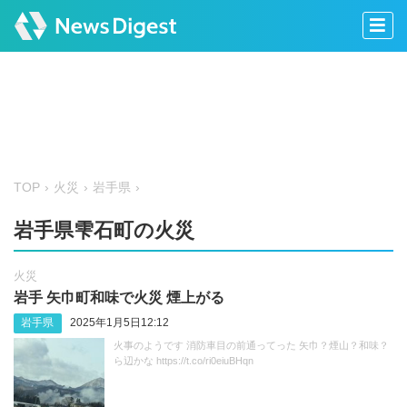
TOP
火災
岩手県
岩手県雫石町の火災
火災
岩手 矢巾町和味で火災 煙上がる
岩手県
2025年1月5日12:12
火事のようです 消防車目の前通ってった 矢巾？煙山？和味？
ら辺かな https://t.co/ri0eiuBHqn