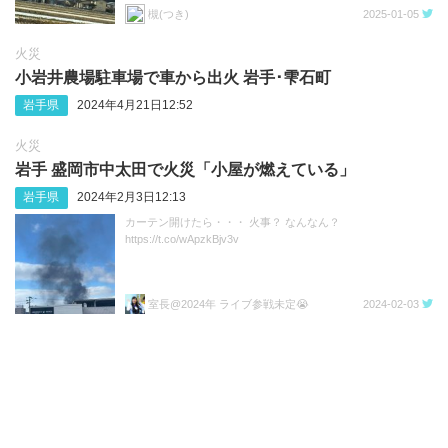
槻(つき)
2025-01-05
火災
小岩井農場駐車場で車から出火 岩手･雫石町
岩手県
2024年4月21日12:52
火災
岩手 盛岡市中太田で火災「小屋が燃えている」
岩手県
2024年2月3日12:13
カーテン開けたら・・・ 火事？ なんなん？
https://t.co/wApzkBjv3v
室長@2024年 ライブ参戦未定😭
2024-02-03