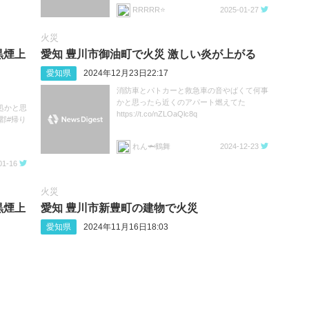
RRRRR⭐️
2025-01-27
火災
黒煙上
愛知 豊川市御油町で火災 激しい炎が上がる
愛知県
2024年12月23日22:17
消防車とパトカーと救急車の音やばくて何事
かと思ったら近くのアパート燃えてた
処かと思
https://t.co/nZLOaQlc8q
郡#帰り
れん🦈鶴舞
2024-12-23
01-16
火災
黒煙上
愛知 豊川市新豊町の建物で火災
愛知県
2024年11月16日18:03