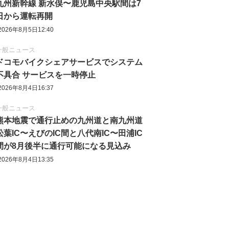
九州新幹線 新水俣〜鹿児島中央駅間は7
日から運転再開
2026年8月5日12:40
一般ニュース
ドコモバイクシェアサービスでシステム
不具合 サービスを一時停止
2026年8月4日16:37
一般ニュース
熊本地震で通行止めの九州道と南九州道
松葉IC〜えびのIC間と八代南IC〜田浦IC
間が8月後半に通行可能になる見込み
2026年8月4日13:35