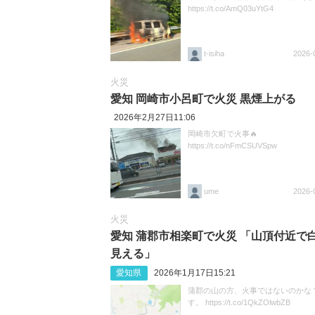
https://t.co/AmQ03uYtG4
t-isiha
2026-
火災
愛知 岡崎市小呂町で火災 黒煙上がる
2026年2月27日11:06
岡崎市欠町で火事🔥
https://t.co/nFmCSUVSpw
ume
2026-
火災
愛知 蒲郡市相楽町で火災 「山頂付近で
見える」
愛知県
2026年1月17日15:21
蒲郡の山の方、火事ではないのかな
す。 https://t.co/1QkZOlwbZB