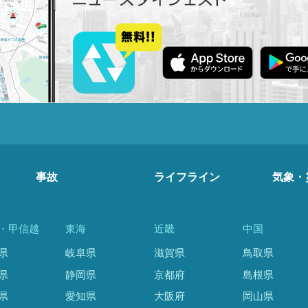
事故
ライフライン
気象・
・甲信越
東海
近畿
中国
県
岐阜県
滋賀県
鳥取県
県
静岡県
京都府
島根県
県
愛知県
大阪府
岡山県