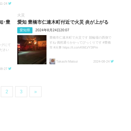
11-24
火災
知･豊
愛知 豊橋市仁連木町付近で火災 炎が上がる
愛知県
2024年8月24日20:07
豊橋市仁連木町で火災です 競輪場の西側で
すね 偶然通りかかってびっくりです #豊橋
キングにて
市 #火事 https://t.co/vKWLVY3IPm
ださい
Takashi Matsui
2024-08-24
08-27
2
3
»