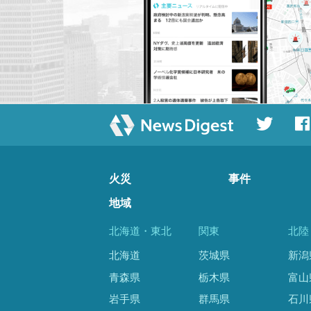
火災
事件
地域
北海道・東北
関東
北陸
北海道
茨城県
新潟
青森県
栃木県
富山
岩手県
群馬県
石川