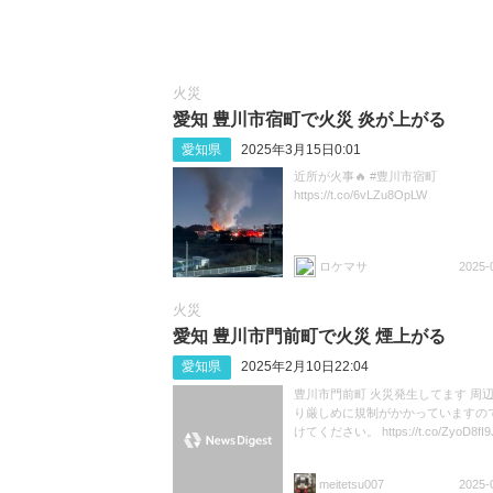
火災
愛知 豊川市宿町で火災 炎が上がる
愛知県
2025年3月15日0:01
近所が火事🔥 #豊川市宿町
https://t.co/6vLZu8OpLW
ロケマサ
2025-
火災
愛知 豊川市門前町で火災 煙上がる
愛知県
2025年2月10日22:04
豊川市門前町 火災発生してます 周
り厳しめに規制がかかっていますの
けてください。 https://t.co/ZyoD8fI
meitetsu007
2025-