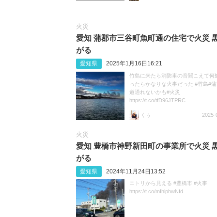
火災
愛知 蒲郡市三谷町魚町通の住宅で火災 
がる
愛知県
2025年1月16日16:21
竹島に来たら消防車の音聞こえて何
ったらかなりな火事だった #竹島#蒲
道通れないかも#火災
https://t.co/tfD96JTPRC
くぅ
2025-
火災
愛知 豊橋市神野新田町の事業所で火災 
がる
愛知県
2024年11月24日13:52
ニトリから見える #豊橋市 #火事
https://t.co/mIhiphwNfd