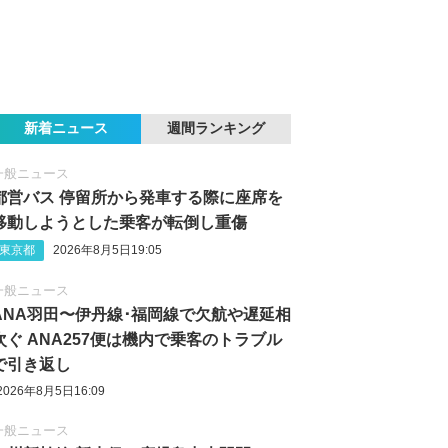
新着ニュース
週間ランキング
一般ニュース
都営バス 停留所から発車する際に座席を
移動しようとした乗客が転倒し重傷
東京都
2026年8月5日19:05
一般ニュース
ANA羽田〜伊丹線･福岡線で欠航や遅延相
次ぐ ANA257便は機内で乗客のトラブル
で引き返し
2026年8月5日16:09
一般ニュース