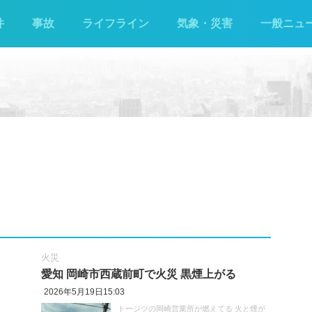
件
事故
ライフライン
気象・災害
一般ニュ
火災
愛知 岡崎市西蔵前町で火災 黒煙上がる
2026年5月19日15:03
トージツの岡崎営業所が燃えてる 火と煙が