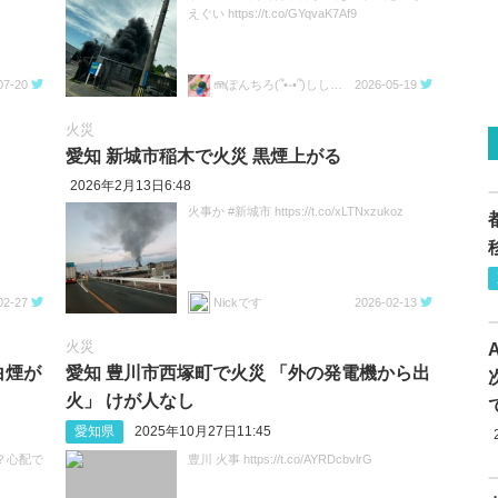
えぐい https://t.co/GYqvaK7Af9
07-20
🪼ぽんちろ(՞•֊•՞)ししゃも🩵ねこの下僕🐈
2026-05-19
火災
愛知 新城市稲木で火災 黒煙上がる
2026年2月13日6:48
火事か #新城市 https://t.co/xLTNxzukoz
02-27
Nickです
2026-02-13
火災
白煙が
愛知 豊川市西塚町で火災 「外の発電機から出
火」 けが人なし
愛知県
2025年10月27日11:45
？心配で
豊川 火事 https://t.co/AYRDcbvlrG