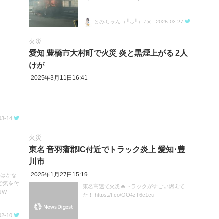
とみちゃん（╹◡╹）ﾉ☀️
2025-03-27
火災
愛知 豊橋市大村町で火災 炎と黒煙上がる 2人
けが
2025年3月11日16:41
03-14
火災
東名 音羽蒲郡IC付近でトラック炎上 愛知･豊
川市
2025年1月27日15:19
辺はかな
で気を付
東名高速で火災🔥トラックがすごい燃えて
9JW
た！ https://t.co/OQ4zT6c1cu
02-10