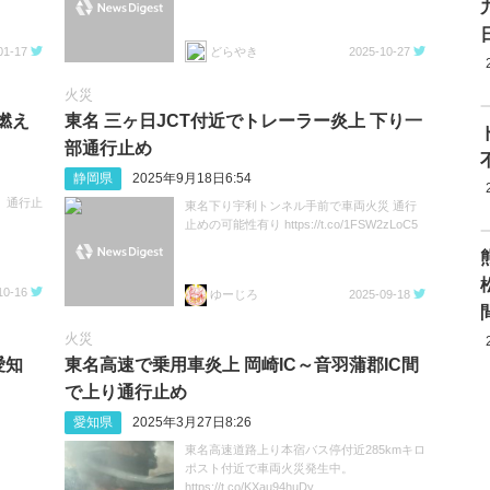
01-17
どらやき
2025-10-27
火災
燃え
東名 三ヶ日JCT付近でトレーラー炎上 下り一
部通行止め
静岡県
2025年9月18日6:54
。通行止
東名下り宇利トンネル手前で車両火災 通行
止めの可能性有り https://t.co/1FSW2zLoC5
10-16
ゆーじろ
2025-09-18
火災
愛知
東名高速で乗用車炎上 岡崎IC～音羽蒲郡IC間
で上り通行止め
愛知県
2025年3月27日8:26
東名高速道路上り本宿バス停付近285kmキロ
ポスト付近で車両火災発生中。
https://t.co/KXau94huDy