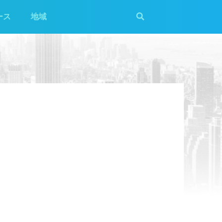
ース
地域