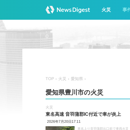
火災
事
TOP
火災
愛知県
愛知県豊川市の火災
火災
東名高速 音羽蒲郡IC付近で車が炎上
2026年7月20日17:11
東名上り音羽蒲郡出口前で車両火災