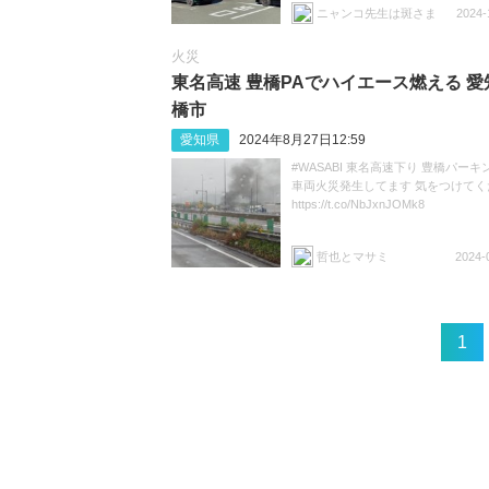
ニャンコ先生は斑さま
2024-
火災
東名高速 豊橋PAでハイエース燃える 愛
橋市
愛知県
2024年8月27日12:59
#WASABI 東名高速下り 豊橋パー
車両火災発生してます 気をつけてく
https://t.co/NbJxnJOMk8
哲也とマサミ
2024-
1