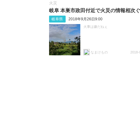
火災
岐阜 本巣市政田付近で火災の情報相次
岐阜県
2018年9月26日9:00
火事は嫌だねぇ
なまけもの
2018-