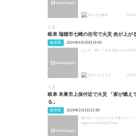
🌺ぎぎお🍓🌺
2025-
火災
岐阜 瑞穂市七崎の住宅で火災 炎が上が
岐阜県
2024年4月20日19:50
なんか、燃えてる🔥 https://t.co/fSIfZ
温かいタヌキ🍖
2024-
火災
岐阜 本巣市上保付近で火災 「家が燃え
る」
岐阜県
2024年2月4日23:39
家の近くではないけど火事でびっく
https://t.co/drO1B1T6oW