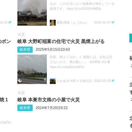
なお、この火災により負傷者が発生している
模様です。 https://t.co/3X0OrfABEq
02-23
鹿取茂雄（よごれん）
2025-12-27
火災
のボン
岐阜 大野町稲富の住宅で火災 黒煙上がる
岐阜県
2025年5月15日10:43
民家、燃えてるわ…💧 厳密には、火柱は見
えないけど、煙が酷い…。 #大野町 #火事
https://t.co/bq3lJwoMYU
たかあき＠駅メモ旅日記
2025-05-15
火災
 1
岐阜 本巣市文殊の小屋で火災
岐阜県
2024年7月20日9:22
nJaZ5a