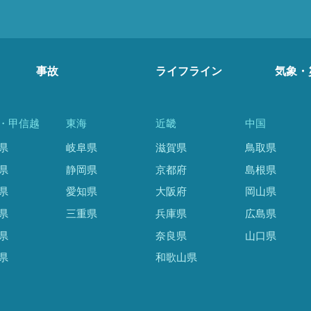
事故
ライフライン
気象・
・甲信越
東海
近畿
中国
県
岐阜県
滋賀県
鳥取県
県
静岡県
京都府
島根県
県
愛知県
大阪府
岡山県
県
三重県
兵庫県
広島県
県
奈良県
山口県
県
和歌山県