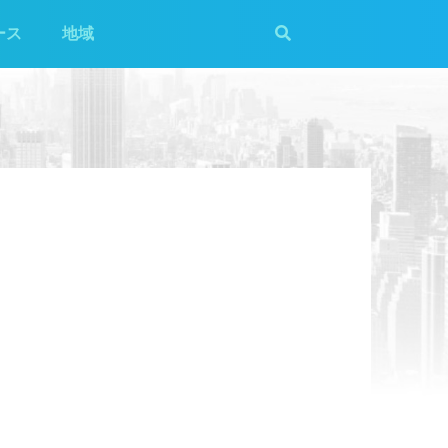
ース
地域