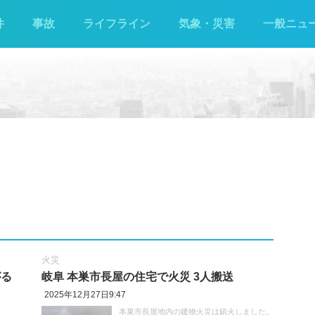
件
事故
ライフライン
気象・災害
一般ニュ
火災
がる
岐阜 本巣市長屋の住宅で火災 3人搬送
2025年12月27日9:47
本巣市長屋地内の建物火災は鎮火しました。