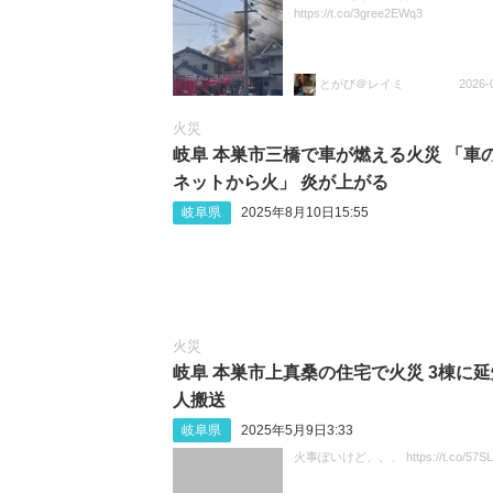
https://t.co/3gree2EWq3
とがび＠レイミ
2026-
火災
岐阜 本巣市三橋で車が燃える火災 「車
ネットから火」 炎が上がる
岐阜県
2025年8月10日15:55
火災
岐阜 本巣市上真桑の住宅で火災 3棟に延焼
人搬送
岐阜県
2025年5月9日3:33
火事ぽいけど、、、 https://t.co/57SL