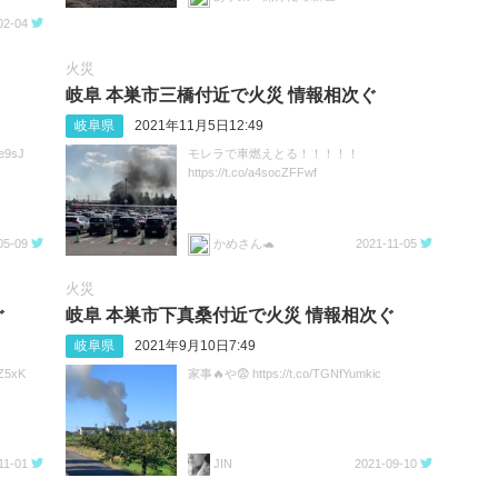
02-04
火災
岐阜 本巣市三橋付近で火災 情報相次ぐ
岐阜県
2021年11月5日12:49
e9sJ
モレラで車燃えとる！！！！！
https://t.co/a4socZFFwf
05-09
かめさん🐢
2021-11-05
火災
ぐ
岐阜 本巣市下真桑付近で火災 情報相次ぐ
岐阜県
2021年9月10日7:49
Z5xK
家事🔥や😨 https://t.co/TGNfYumkic
11-01
JIN
2021-09-10