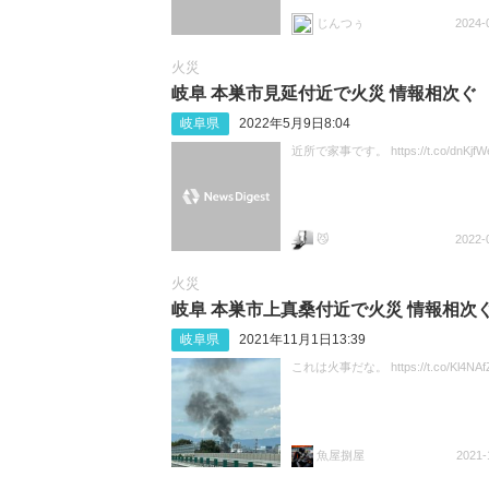
じんつぅ
2024-
火災
岐阜 本巣市見延付近で火災 情報相次ぐ
岐阜県
2022年5月9日8:04
近所で家事です。 https://t.co/dnKjfW
😼
2022-
火災
岐阜 本巣市上真桑付近で火災 情報相次
岐阜県
2021年11月1日13:39
これは火事だな。 https://t.co/Kl4NAf
魚屋捌屋
2021-