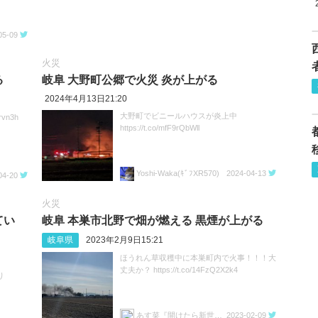
05-09
火災
る
岐阜 大野町公郷で火災 炎が上がる
2024年4月13日21:20
大野町でビニールハウスが炎上中
rvn3h
https://t.co/mfF9rQbWll
Yoshi-Waka(ｷﾞﾌXR570)
2024-04-13
04-20
火災
てい
岐阜 本巣市北野で畑が燃える 黒煙が上がる
岐阜県
2023年2月9日15:21
ほうれん草収穫中に本巣町内で火事！！！大
丈夫か？ https://t.co/14FzQ2X2k4
り
あす菜『開けたら新世界だ！』
2023-02-09