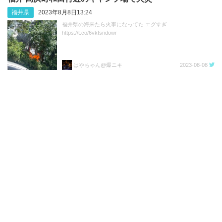
福井県
2023年8月8日13:24
福井県の海来たら火事になってた エグすぎ
https://t.co/6vkfsndowr
はやちゃん@爆ニキ
2023-08-08