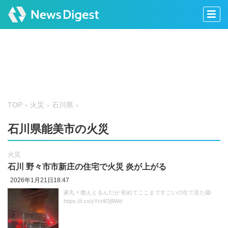
TOP
火災
石川県
石川県能美市の火災
火災
石川 野々市市新庄の住宅で火災 炎が上がる
2026年1月21日18:47
家丸々燃えとるんだが 初めてここまですごいの生で見た😱
https://t.co/yYct4Oj9Wd