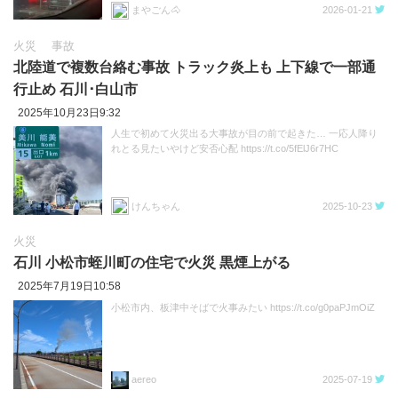
まやごん🐴
2026-01-21
火災
事故
北陸道で複数台絡む事故 トラック炎上も 上下線で一部通
行止め 石川･白山市
2025年10月23日9:32
人生で初めて火災出る大事故が目の前で起きた… 一応人降り
れとる見たいやけど安否心配 https://t.co/5fElJ6r7HC
けんちゃん
2025-10-23
火災
石川 小松市蛭川町の住宅で火災 黒煙上がる
2025年7月19日10:58
小松市内、板津中そばで火事みたい https://t.co/g0paPJmOiZ
aereo
2025-07-19