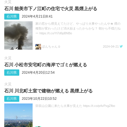
火災
石川 能美市下ノ江町の住宅で火災 黒煙上がる
石川県
2024年4月21日8:41
家の窓から煙見えてたけど、やっぱり火事やったんや🔥 煙の
種類が変わったけど消火始まったからかな？ 朝から不穏だね
ー https://t.co/Yi7d6pBNBo
ぽんちゃん☺︎
2024-04-21
火災
石川 小松市安宅町の海岸でゴミが燃える
石川県
2024年4月20日12:54
火災
石川 川北町土室で建物が燃える 黒煙上がる
石川県
2023年10月22日10:52
卯辰山公園に来たら火事が見えた https://t.co/p4vPxgZfbo