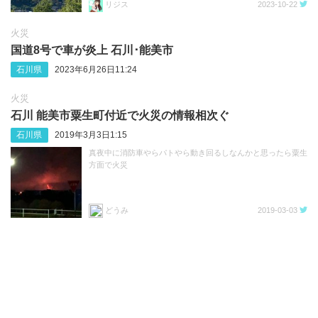
リジス
2023-10-22
火災
国道8号で車が炎上 石川･能美市
石川県
2023年6月26日11:24
火災
石川 能美市粟生町付近で火災の情報相次ぐ
石川県
2019年3月3日1:15
真夜中に消防車やらパトやら動き回るしなんかと思ったら粟生
方面で火災
どうみ
2019-03-03