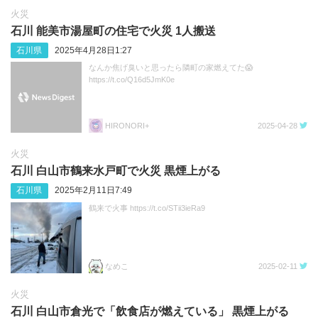
火災
石川 能美市湯屋町の住宅で火災 1人搬送
石川県
2025年4月28日1:27
なんか焦げ臭いと思ったら隣町の家燃えてた😱
https://t.co/Q16d5JmK0e
HIRONORI+
2025-04-28
火災
石川 白山市鶴来水戸町で火災 黒煙上がる
石川県
2025年2月11日7:49
鶴来で火事 https://t.co/STii3ieRa9
なめこ
2025-02-11
火災
石川 白山市倉光で「飲食店が燃えている」 黒煙上がる