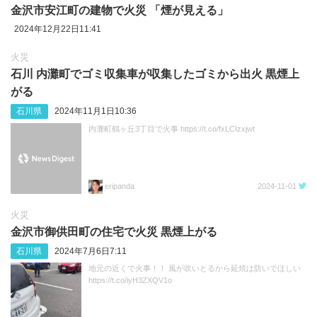
金沢市安江町の建物で火災 「煙が見える」
2024年12月22日11:41
火災
石川 内灘町でゴミ収集車が収集したゴミから出火 黒煙上
がる
石川県
2024年11月1日10:36
内灘町鶴ヶ丘3丁目で火事 https://t.co/fxLCIzxjwt
eripanda
2024-11-01
火災
金沢市御供田町の住宅で火災 黒煙上がる
石川県
2024年7月6日7:11
地元の近くで火事！！ 風が吹いとるから延焼は防いでほしい
https://t.co/iyH3ZXQV1o