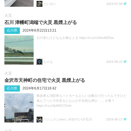
たいせい
2024-07-06
火災
石川 津幡町潟端で火災 黒煙上がる
石川県
2024年6月22日13:21
石川来たけどなんか燃えとる https://t.co/rU9exMZEwt
ちゃな
2024-06-22
火災
金沢市天神町の住宅で火災 黒煙上がる
石川県
2024年6月17日16:42
救急車も消防車もパトカーもえらい台数出て行ったんですけど
進んでった方向見るとなんか不自然な煙が ……火事？
https://t.co/3p9tM17Omk
バジュラ🍊next→6/16デレUT石川
2024-06-17