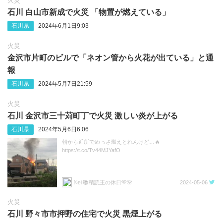
火災
石川 白山市新成で火災 「物置が燃えている」
石川県
2024年6月1日9:03
火災
金沢市片町のビルで「ネオン管から火花が出ている」と通
報
石川県
2024年5月7日21:59
火災
石川 金沢市三十苅町丁で火災 激しい炎が上がる
石川県
2024年5月6日6:06
朝から近所でめっさ燃えとれんけど…🔥
https://t.co/Tv44MJYafO
𝕂𝕖𝕚📚積読王の休日🎌🌸
2024-05-06
火災
石川 野々市市押野の住宅で火災 黒煙上がる