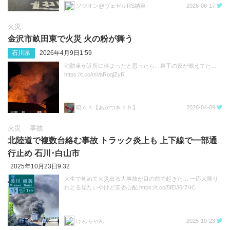
ソジオン@ヴェゼルRS納車
2026-06-17
火災
金沢市畝田東で火災 火の粉が舞う
石川県
2026年4月9日1:59
消防車が近所に停まったと思ったら、裏手の家が燃えてた…
https://t.co/mVaRoqjZyR
暁ｃｈ【あかつきｃｈ】
2026-04-09
火災
事故
北陸道で複数台絡む事故 トラック炎上も 上下線で一部通
行止め 石川･白山市
2025年10月23日9:32
人生で初めて火災出る大事故が目の前で起きた… 一応人降り
れとる見たいやけど安否心配 https://t.co/5fElJ6r7HC
けんちゃん
2025-10-23