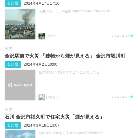
石川県
2024年4月17日17:10
火事かな。。。in金沢 https://t.co/GD26G2rUM1
Kotaro
2024-04-17
火災
金沢駅前で火災 「建物から煙が見える」 金沢市堀川町
石川県
2024年4月2日10:00
金沢駅前が消防車ですごいことなってる
おさとう
2024-04-02
火災
石川 金沢市福久町で住宅火災「煙が見える」
石川県
2024年3月18日13:07
あれ福久で燃えてる https://t.co/ff3nWl63n0