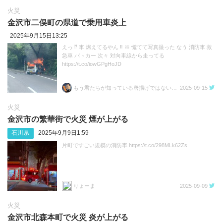
火災
金沢市二俣町の県道で乗用車炎上
2025年9月15日13:25
えっ ⁉️ 車 燃えてるやん ‼️ ※ 慌てて写真撮った なう 消防車 救
急車 パトカー 次々 対向車線から走ってる
https://t.co/iowGPgHoJD
もう君たちが知っている唐揚げではないのだよ
2025-09-15
火災
金沢市の繁華街で火災 煙が上がる
石川県
2025年9月9日1:59
片町ですごい規模の消防車 https://t.co/298MLk62Zs
りょーま
2025-09-09
火災
金沢市北森本町で火災 炎が上がる