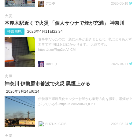
デコ🍓
2026-05-18
火災
本厚木駅近くで火災 「個人サウナで煙が充満」 神奈川
神奈川県
2026年4月11日22:34
食事中だったのに、急に火事が起きましたね.. 私はとりあえず
無事です 明日お目にかかります。 天運ですね
https://t.co/Rgg2euVhCM
Yuriユリ
2026-04-11
火災
神奈川 伊勢原市善波で火災 黒煙上がる
2026年3月24日6:24
伊勢原市環境美化センター付近から秦野方向を撮影。黒煙が上
がっている💦 https://t.co/RvdN8QCrRT
SUZUKI CCIS
2026-03-24
火災