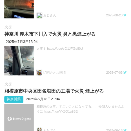
おじさん
2025-08-20
火災
神奈川 厚木市下川入で火災 炎と黒煙上がる
2025年7月3日13:04
火事！ https://t.co/cQ1JFGs80U
🇯🇵カオス🇺🇸
2025-07-03
火災
相模原市中央区田名塩田の工場で火災 煙上がる
神奈川県
2025年6月18日21:04
相模原の火事、すごいことになってる、、 怪我人いませんよ
うに https://t.co/YK8O1g9BEj
わたぼう
2025-06-18