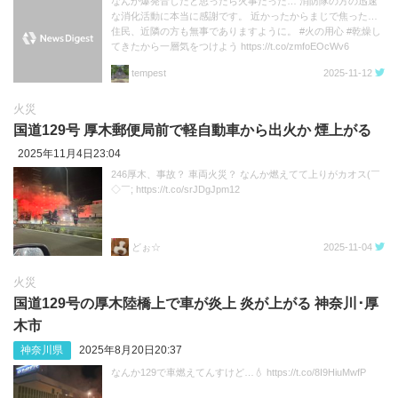
なんか爆発音したと思ったら火事だった… 消防隊の方の迅速
な消化活動に本当に感謝です。 近かったからまじで焦った…
住民、近隣の方も無事でありますように。 #火の用心 #乾燥し
てきたから一層気をつけよう https://t.co/zmfoEOcWv6
tempest
2025-11-12
火災
国道129号 厚木郵便局前で軽自動車から出火か 煙上がる
2025年11月4日23:04
246厚木、事故？ 車両火災？ なんか燃えてて上りがカオス(￣
◇￣; https://t.co/srJDgJpm12
どぉ☆
2025-11-04
火災
国道129号の厚木陸橋上で車が炎上 炎が上がる 神奈川･厚
木市
神奈川県
2025年8月20日20:37
なんか129で車燃えてんすけど…💧 https://t.co/8I9HiuMwfP