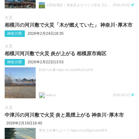
小田急電鉄｜海老名まちづくり担当【公式】
2026-03-02
火災
相模川の河川敷で火災「木が燃えていた」 神奈川･厚木市
神奈川県
2026年2月24日18:35
火災
相模川河川敷で火災 炎が上がる 相模原市南区
神奈川県
2026年2月22日13:53
対岸の火事 https://t.co/oKRctCoX7h
wakyu
2026-02-22
火災
中津川の河川敷で火災 炎と黒煙上がる 神奈川･厚木市
2026年2月19日16:40
厚木で火事だよーう https://t.co/6gGxenrDFK