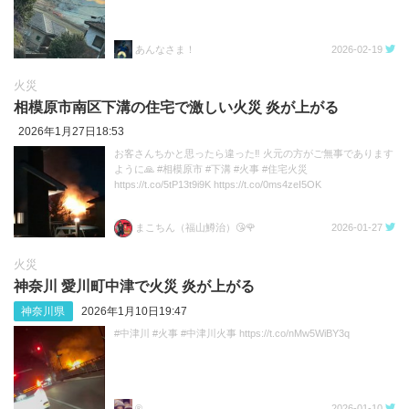
あんなさま！
2026-02-19
火災
相模原市南区下溝の住宅で激しい火災 炎が上がる
2026年1月27日18:53
お客さんちかと思ったら違った‼️ 火元の方がご無事であります
ように🙏 #相模原市 #下溝 #火事 #住宅火災
https://t.co/5tP13t9i9K https://t.co/0ms4zeI5OK
まこちん（福山鱒治）😘🌹
2026-01-27
火災
神奈川 愛川町中津で火災 炎が上がる
神奈川県
2026年1月10日19:47
#中津川 #火事 #中津川火事 https://t.co/nMw5WiBY3q
®️
2026-01-10