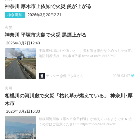
神奈川 厚木市上依知で火災 炎が上がる
神奈川県
2026年3月20日2:21
火災
神奈川 平塚市大島で火災 黒煙上がる
2026年3月7日12:43
平塚車検場にやや近いとこ、資材置き場かな？めっちゃ火事。
消防到着済み。#火事 #平塚 https://t.co/ftu8r7ZPe2
デッシー@何でも屋さん
2026-03-07
火災
相模川の河川敷で火災「枯れ草が燃えている」 神奈川･厚
木市
2026年3月2日16:33
相模川河川敷（厚木市金田付近）が燃えているようです🔥 近
くの方はご注意ください⚠️ https://t.co/ZKeKVzkdh1