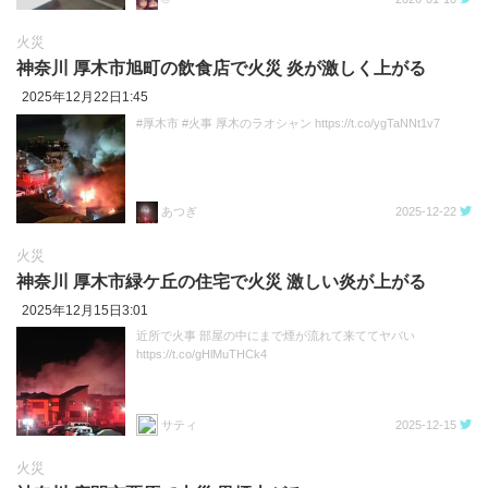
火災
神奈川 厚木市旭町の飲食店で火災 炎が激しく上がる
2025年12月22日1:45
#厚木市 #火事 厚木のラオシャン https://t.co/ygTaNNt1v7
あつぎ
2025-12-22
火災
神奈川 厚木市緑ケ丘の住宅で火災 激しい炎が上がる
2025年12月15日3:01
近所で火事 部屋の中にまで煙が流れて来ててヤバい
https://t.co/gHlMuTHCk4
サティ
2025-12-15
火災