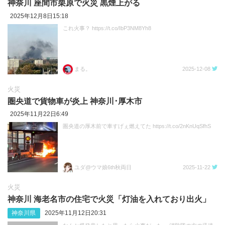
神奈川 座間市栗原で火災 黒煙上がる
2025年12月8日15:18
これ火事？ https://t.co/IbP3NM8Yh8
まる。
2025-12-08
火災
圏央道で貨物車が炎上 神奈川･厚木市
2025年11月22日6:49
圏央道の厚木前で車すげぇ燃えてた https://t.co/2nKnUqSfhS
ユダ@ウマ娘6th秋両日
2025-11-22
火災
神奈川 海老名市の住宅で火災「灯油を入れており出火」
神奈川県
2025年11月12日20:31