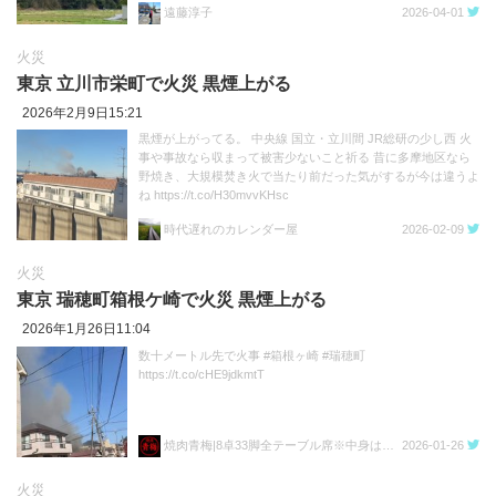
遠藤淳子
2026-04-01
火災
東京 立川市栄町で火災 黒煙上がる
2026年2月9日15:21
黒煙が上がってる。 中央線 国立・立川間 JR総研の少し西 火
事や事故なら収まって被害少ないこと祈る 昔に多摩地区なら
野焼き、大規模焚き火で当たり前だった気がするが今は違うよ
ね https://t.co/H30mvvKHsc
時代遅れのカレンダー屋
2026-02-09
火災
東京 瑞穂町箱根ケ崎で火災 黒煙上がる
2026年1月26日11:04
数十メートル先で火事 #箱根ヶ崎 #瑞穂町
https://t.co/cHE9jdkmtT
焼肉青梅|8卓33脚全テーブル席※中身は3児の父
2026-01-26
火災