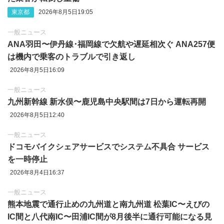
東京都
2026年8月5日19:05
一般ニュース
ANA羽田〜伊丹線･福岡線で欠航や遅延相次ぐ ANA257便
は機内で乗客のトラブルで引き返し
2026年8月5日16:09
一般ニュース
九州新幹線 新水俣〜鹿児島中央駅間は7日から運転再開
2026年8月5日12:40
一般ニュース
ドコモバイクシェアサービスでシステム不具合 サービス
を一時停止
2026年8月4日16:37
一般ニュース
熊本地震で通行止めの九州道と南九州道 松葉IC〜えびの
IC間と八代南IC〜田浦IC間が8月後半に通行可能になる見