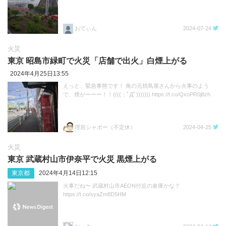
おてぃん
2024-07-24
火災
東京 昭島市緑町で火災「店舗で出火」白煙上がる
2024年4月25日13:55
えっと、緊急事態です！ 角の元焼鳥屋さんから火事のよう
で、煙がーーー！！((((；ﾟДﾟ))))))) https://t.co/QxoPR0j8zh
理容シャポー（不定休）
2024-04-25
火災
東京 武蔵村山市伊奈平で火災 黒煙上がる
東京都
2024年4月14日12:15
火事だね〜 武蔵村山市AEON付近の倉庫かな？
https://t.co/syaZm8D5HM