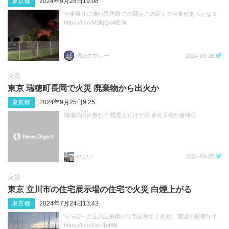
東京都
2024年9月28日19:08
仕事帰りに凄い黒煙😱 この間もこの近くで火事があったな？
https://t.co/MSIqQwAESk
瑞穂のブルー
2024-09-28
火災
東京 瑞穂町長岡で火災 廃棄物から出火か
東京都
2024年9月25日9:25
職場の側火事か？ 煙見えたけど🫠 多分工場か倉庫🙄
やよい
2024-09-25
火災
東京 立川市の住宅展示場の住宅で火災 白煙上がる
東京都
2024年7月24日13:43
ららぽーと立川立飛横の住宅展示場で火災。 落雷の影響か？
https://t.co/Zslrt1pf4B