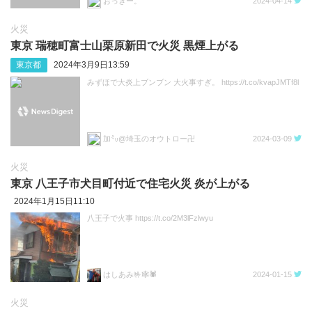
おっきー。
2024-04-14
火災
東京 瑞穂町富士山栗原新田で火災 黒煙上がる
東京都
2024年3月9日13:59
みずほで大炎上ブンブン 大火事すぎ。 https://t.co/kvapJMTf8l
加㍉@埼玉のオウトロー卍
2024-03-09
火災
東京 八王子市犬目町付近で住宅火災 炎が上がる
2024年1月15日11:10
八王子で火事 https://t.co/2M3lFzlwyu
はしあみ🤟🕸🕷
2024-01-15
火災