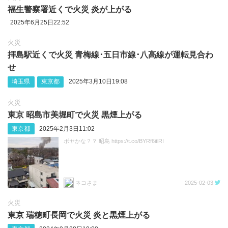
福生警察署近くで火災 炎が上がる
2025年6月25日22:52
火災
拝島駅近くで火災 青梅線･五日市線･八高線が運転見合わ
せ
埼玉県
東京都
2025年3月10日19:08
火災
東京 昭島市美堀町で火災 黒煙上がる
東京都
2025年2月3日11:02
ボヤかな？？ 昭島 https://t.co/BYRf6itlRI
ネコさま
2025-02-03
火災
東京 瑞穂町長岡で火災 炎と黒煙上がる