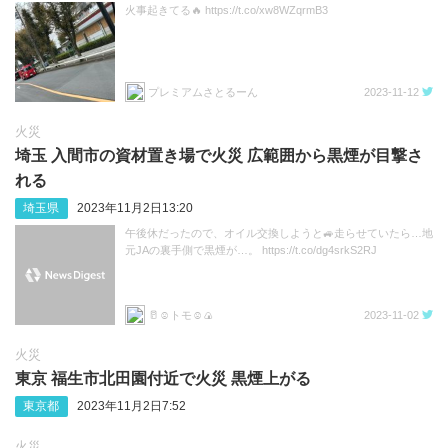
火事起きてる🔥 https://t.co/xw8WZqrmB3
プレミアムさとるーん
2023-11-12
火災
埼玉 入間市の資材置き場で火災 広範囲から黒煙が目撃さ
れる
埼玉県
2023年11月2日13:20
午後休だったので、オイル交換しようと🚙走らせていたら…地
元JAの裏手側で黒煙が…。 https://t.co/dg4srkS2RJ
🥛☺︎トモ☺︎🍙
2023-11-02
火災
東京 福生市北田園付近で火災 黒煙上がる
東京都
2023年11月2日7:52
火災