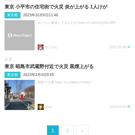
東京 小平市の住宅街で火災 炎が上がる 1人けが
東京都
2023年10月6日11:46
めっちゃ爆発してるんだが https://t.co/m2UQDxx48Y
ゆうのん
2023-10-06
火災
東京 昭島市武蔵野付近で火災 黒煙上がる
東京都
2023年2月4日9:55
昭島で火事 https://t.co/BM2n7V8SvT
akira
2023-02-04
1
2
»