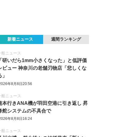
新着ニュース
週間ランキング
一般ニュース
「研いだら1mm小さくなった」と低評価
レビュー 神奈川の老舗刃物店「悲しくな
る」
2026年8月8日20:56
一般ニュース
熊本行きANA機が羽田空港に引き返し 昇
降舵システムの不具合で
2026年8月8日16:24
一般ニュース