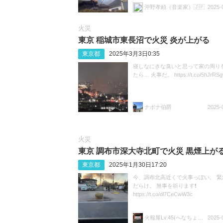
焼が少々心配。 https://t.co/f6snODk
沖野孝頼（音楽家）🇯🇵
2025-
火災
東京 稲城市東長沼で火災 炎が上がる
東京都
2025年3月3日0:35
寝しなにきな臭いと思って家の周り
たら… 火事だ。 https://t.co/5hJrRSg
ナボナ伯爵
2025-
火災
東京 調布市深大寺北町で火災 黒煙上が
東京都
2025年1月30日17:20
今、調布北高近くで火事っぽい。 緊
だらけ。 無事を祈ります❗️
https://t.co/dl7CeCwW3c
火報屋Lv.45(へなちょこ特命係長)
2025-