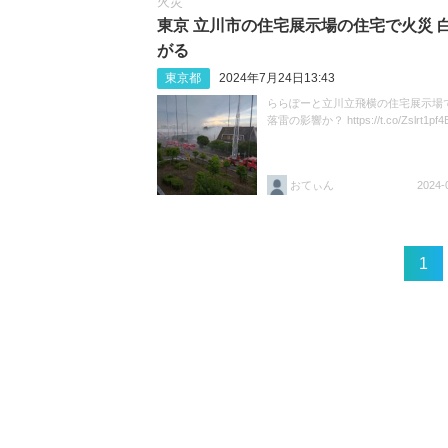
火災
東京 立川市の住宅展示場の住宅で火災 
がる
東京都
2024年7月24日13:43
ららぽーと立川立飛横の住宅展示場
落雷の影響か？ https://t.co/Zslrt1pf4
おてぃん
2024-
1