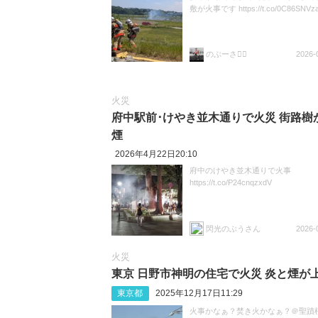
敷が火事です https://t.co/0C86SNVz
のぶーさ🚴‍♀
2026-
火災
府中駅前･けやき並木通りで火災 街路樹
煙
2026年4月22日20:10
府中のけやき並木通りで火事
https://t.co/P24cnqzxdV
閃光のぶうさん
2026-
火災
東京 日野市神明の住宅で火災 炎と煙が
東京都
2025年12月17日11:29
火事かなぁ？焚き火かなぁ？＠聖蹟