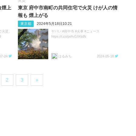
火災
白煙上
東京 府中市南町の共同住宅で火災 けが人の情
報も 煙上がる
東京都
2024年5月18日10:21
で火災。
ヤバい #府中市 #火事 #ニュース
B
https://t.co/pefvGXKtdN
07-24
はるみち
2024-05-18
2
3
»