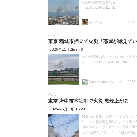
ら高幡不動方面の景色
https://t.co/4wbgf1vhiB
あっつん
2025-
火災
東京 稲城市押立で火災「部屋が燃えて
2025年11月2日8:46
なんか稲城の方大きな煙上がってる
ど…… https://t.co/GcihsUPH0T
DameMame -だめまめ-
2025-
火災
東京 府中市本宿町で火災 黒煙上がる
2025年6月30日15:23
30分前に発生。自宅のすぐ近所で火
生。さっき現場を確認しようと思っ
制線がすでにはられていて現場に近
った(当然だけど)。きょうは風が強