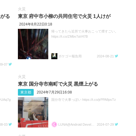
火災
上がる
東京 府中市小柳の共同住宅で火災 1人けが
2024年8月22日0:18
帰ってきたら近所で火事おこって煙すごい。
https://t.co/ZMbv7aV47B
ポケゴー報告用
2024-08-21
09-07
火災
る
東京 国分寺市南町で火災 黒煙上がる
東京都
2024年7月29日16:08
vUAq7g
国分寺で火事っぽい https://t.co/jrPPA8psTz
08-03
LUNA@Android Developer
2024-07-29