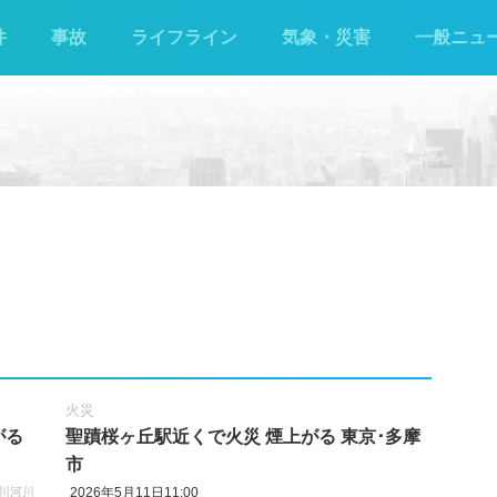
件
事故
ライフライン
気象・災害
一般ニュ
火災
がる
聖蹟桜ヶ丘駅近くで火災 煙上がる 東京･多摩
市
川河川
2026年5月11日11:00