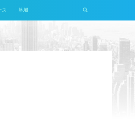
ース
地域