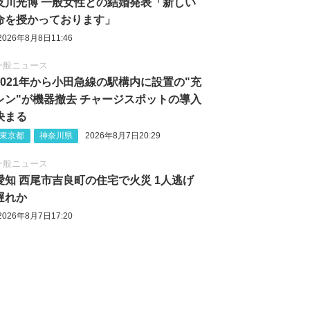
及川光博 一般女性との結婚発表「新しい
命を授かっております」
2026年8月8日11:46
一般ニュース
2021年から小田急線の駅構内に設置の"充
レン"が機器撤去 チャージスポットの導入
決まる
東京都
神奈川県
2026年8月7日20:29
一般ニュース
愛知 西尾市吉良町の住宅で火災 1人逃げ
遅れか
2026年8月7日17:20