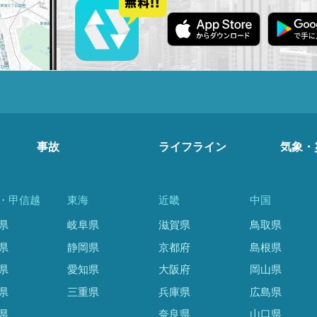
事故
ライフライン
気象・
・甲信越
東海
近畿
中国
県
岐阜県
滋賀県
鳥取県
県
静岡県
京都府
島根県
県
愛知県
大阪府
岡山県
県
三重県
兵庫県
広島県
県
奈良県
山口県