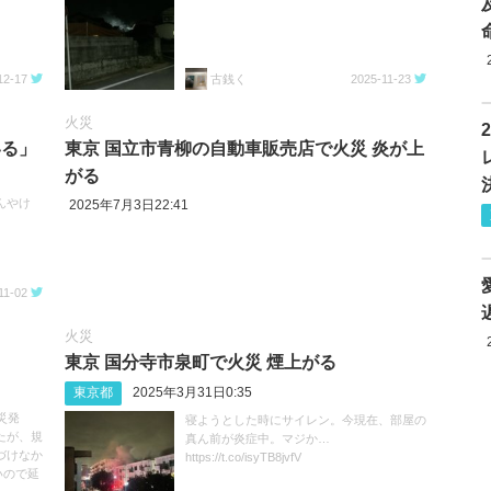
12-17
古銭く
2025-11-23
火災
いる」
東京 国立市青柳の自動車販売店で火災 炎が上
がる
んやけ
2025年7月3日22:41
11-02
火災
東京 国分寺市泉町で火災 煙上がる
東京都
2025年3月31日0:35
災発
寝ようとした時にサイレン。今現在、部屋の
たが、規
真ん前が炎症中。マジか…
づけなか
https://t.co/isyTB8jvfV
いので延