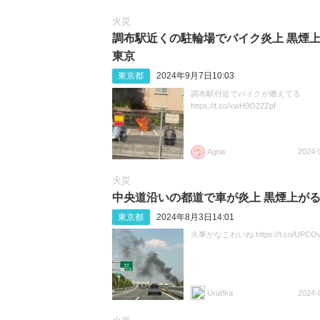
火災
調布駅近くの駐輪場でバイク炎上 黒煙
東京
東京都
2024年9月7日10:03
調布駅付近でバイクが燃えてる
https://t.co/xwH0O22Zpf
Agria
2024-
火災
中央道沿いの都道で車が炎上 黒煙上が
東京都
2024年8月3日14:01
火事かなこわいね https://t.co/UPCO
Urut!ka
2024-