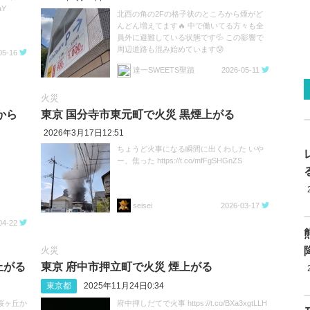
aY
北西の角の2Fの格子状のところから煙がど
んどん増えてます🔥 中で働いてる方々も全
員外に避難している状態です💦 この影響で
周辺道路も混み始めています😰
05-16
https://t.co/dhnx1lmW8h
達一SWEETS聖蹟
2026-05-11
https://t.co/d4Fi4sIt3Y
火災
から
東京 国分寺市東元町で火災 黒煙上がる
2026年3月17日12:51
ちょうど火事になる瞬間に出くわした いや
ー、焦った https://t.co/mfFgSHGnZS
seisei
2026-03-17
04-22
火災
上がる
東京 府中市押立町で火災 煙上がる
東京都
2025年11月24日0:34
桜ヶ丘か
府中押しだてで火事 https://t.co/BXa3xgtLLH