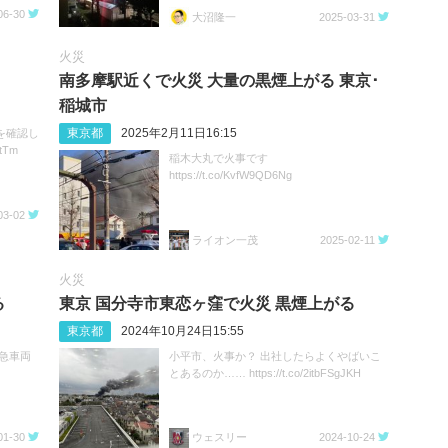
Bvw
06-30
大沼隆一
2025-03-31
火災
南多摩駅近くで火災 大量の黒煙上がる 東京･
稲城市
東京都
2025年2月11日16:15
を確認し
tTm
稲木大丸で火事です
https://t.co/KvfW9QD6Ng
03-02
ライオン一茂
2025-02-11
火災
る
東京 国分寺市東恋ヶ窪で火災 黒煙上がる
東京都
2024年10月24日15:55
急車両
小平市、火事か？ 出社したらよくやばいこ
とあるのか…… https://t.co/2itbFSgJKH
01-30
ウェスリー
2024-10-24