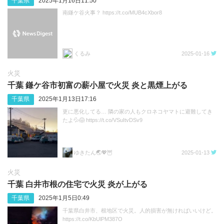
千葉県
2025年1月16日11:50
南鎌ケ谷火事？ https://t.co/MUB4cXbor8
くるみ
2025-01-16
火災
千葉 鎌ケ谷市初富の薪小屋で火災 炎と黒煙上がる
千葉県
2025年1月13日17:16
更に悪化してる… 隣の家の人もクロネコヤマトに避難してき
たよ💦😱 https://t.co/VSuItvDSv9
ゆきたん🌏💖🦉
2025-01-13
火災
千葉 白井市根の住宅で火災 炎が上がる
千葉県
2025年1月5日0:49
千葉県白井市、根地区で火災。人的損害が無ければいいけど。
https://t.co/KbUlPM387O