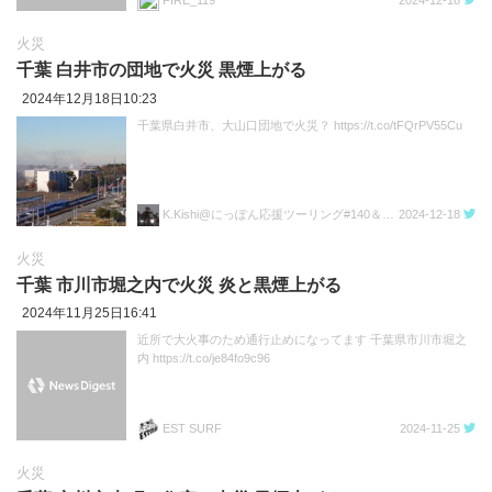
火災
千葉 白井市の団地で火災 黒煙上がる
2024年12月18日10:23
千葉県白井市、大山口団地で火災？ https://t.co/tFQrPV55Cu
K.Kishi@にっぽん応援ツーリング#140＆SSTR2024#269なQSA
2024-12-18
火災
千葉 市川市堀之内で火災 炎と黒煙上がる
2024年11月25日16:41
近所で大火事のため通行止めになってます 千葉県市川市堀之
内 https://t.co/je84fo9c96
EST SURF
2024-11-25
火災