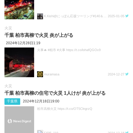
K.Kishi@にっぽん応援ツーリング#140＆SSTR2024#269なQSA
2025-01-05
火災
千葉 柏市高柳で火災 炎が上がる
2024年12月28日1:19
火事🔥 #柏市 #火事 https://t.co/lohafQGOx9
muramasa
2024-12-27
火災
千葉 柏市高柳の住宅で火災 1人けが 炎が上がる
千葉県
2024年12月18日19:00
柏市高柳火災 https://t.co/OT5ClngrzQ
FIRE_119
2024-12-18