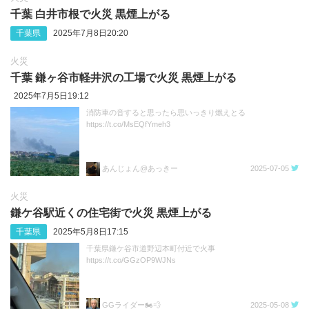
千葉 白井市根で火災 黒煙上がる
千葉県
2025年7月8日20:20
火災
千葉 鎌ヶ谷市軽井沢の工場で火災 黒煙上がる
2025年7月5日19:12
消防車の音すると思ったら思いっきり燃えとる
https://t.co/MsEQfYmeh3
あんじょん@あっきー
2025-07-05
火災
鎌ケ谷駅近くの住宅街で火災 黒煙上がる
千葉県
2025年5月8日17:15
千葉県鎌ケ谷市道野辺本町付近で火事
https://t.co/GGzOP9WJNs
GGライダー🏍💨
2025-05-08