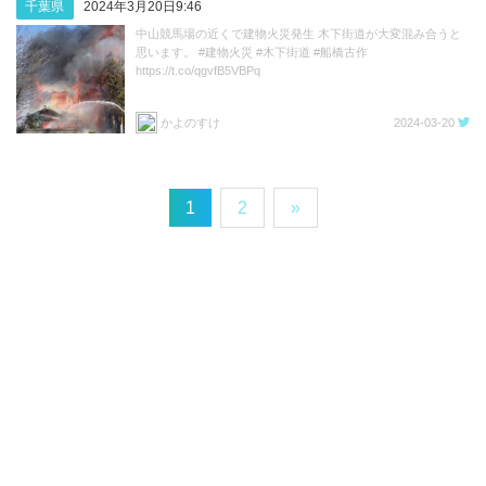
千葉県
2024年3月20日9:46
中山競馬場の近くで建物火災発生 木下街道が大変混み合うと
思います。 #建物火災 #木下街道 #船橋古作
https://t.co/qgvfB5VBPq
かよのすけ
2024-03-20
1
2
»