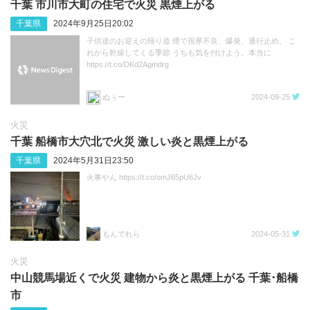
千葉 市川市大町の住宅で火災 黒煙上がる
千葉県
2024年9月25日20:02
子供達のお迎えの帰り道 煙で視界不良、爆発、通行止め。 こ
れから乾燥してくる季節 うちも気を付けよう。本当に
https://t.co/DKd2Agmdrg
ぬぅー
2024-09-25
火災
千葉 船橋市大穴北で火災 激しい炎と黒煙上がる
千葉県
2024年5月31日23:50
火事やん https://t.co/omJ65pU6Jv
もんでれら
2024-05-31
火災
中山競馬場近くで火災 建物から炎と黒煙上がる 千葉･船橋
市