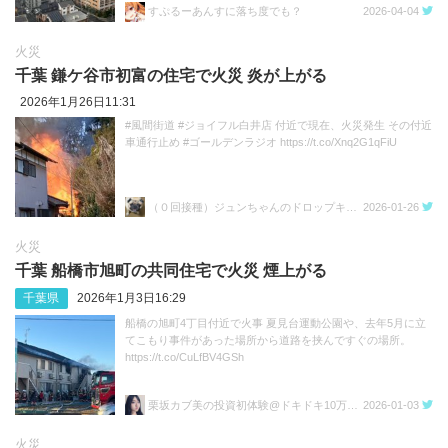
すぷるーあんすに落ち度でも？
2026-04-04
火災
千葉 鎌ケ谷市初富の住宅で火災 炎が上がる
2026年1月26日11:31
#風間街道 #ジョイフル白井店 付近で現在、火災発生 その付近
車通行止め #ゴールデンラジオ https://t.co/Xnq2G1qFiU
（０回接種）ジュンちゃんのドロップキック
2026-01-26
火災
千葉 船橋市旭町の共同住宅で火災 煙上がる
千葉県
2026年1月3日16:29
船橋の旭町4丁目付近で火事 夏見台運動公園や、去年5月に立
てこもり事件があった場所から道路を挟んですぐの場所。
https://t.co/CuLfBV4GSh
栗坂カブ美の投資初体験@ドキドキ10万円チャレンジ💕
2026-01-03
火災