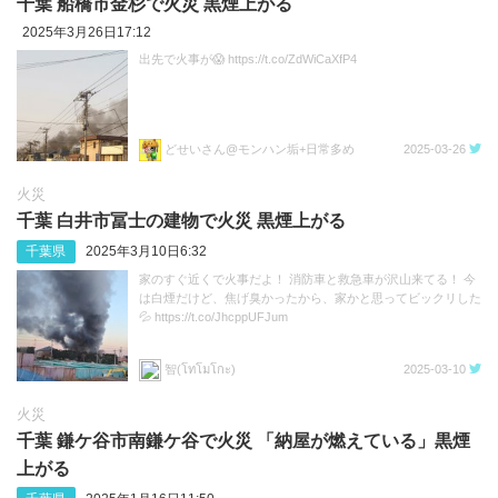
千葉 船橋市金杉で火災 黒煙上がる
2025年3月26日17:12
出先で火事が😱 https://t.co/ZdWiCaXfP4
どせいさん@モンハン垢+日常多め
2025-03-26
火災
千葉 白井市冨士の建物で火災 黒煙上がる
千葉県
2025年3月10日6:32
家のすぐ近くで火事だよ！ 消防車と救急車が沢山来てる！ 今
は白煙だけど、焦げ臭かったから、家かと思ってビックリした
💦 https://t.co/JhcppUFJum
智(โทโมโกะ)
2025-03-10
火災
千葉 鎌ケ谷市南鎌ケ谷で火災 「納屋が燃えている」黒煙
上がる