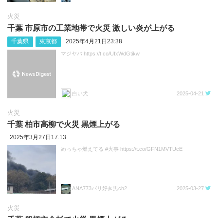
火災
千葉 市原市の工業地帯で火災 激しい炎が上がる
千葉県
東京都
2025年4月21日23:38
マジヤバ https://t.co/UfxWdGtikw
白い犬
2025-04-21
火災
千葉 柏市高柳で火災 黒煙上がる
2025年3月27日17:13
めっちゃ燃えてる #火事 https://t.co/GFN1MVTUcE
ANA773バリ好き男ch2
2025-03-27
火災