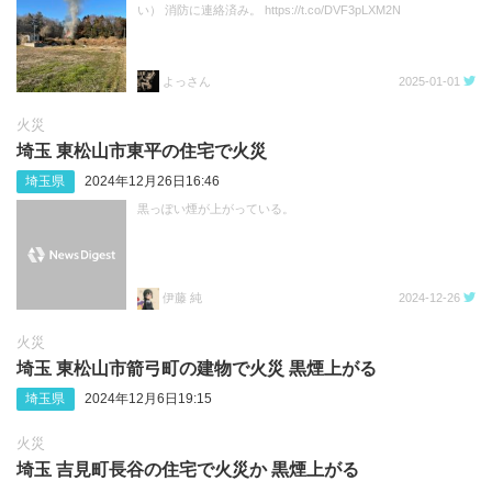
い） 消防に連絡済み。 https://t.co/DVF3pLXM2N
よっさん
2025-01-01
火災
埼玉 東松山市東平の住宅で火災
埼玉県
2024年12月26日16:46
黒っぽい煙が上がっている。
伊藤 純
2024-12-26
火災
埼玉 東松山市箭弓町の建物で火災 黒煙上がる
埼玉県
2024年12月6日19:15
火災
埼玉 吉見町長谷の住宅で火災か 黒煙上がる