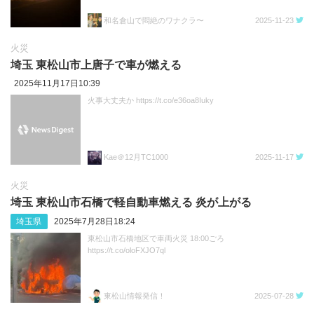
和名倉山で悶絶のワナクラ〜
2025-11-23
火災
埼玉 東松山市上唐子で車が燃える
2025年11月17日10:39
火事大丈夫か https://t.co/e36oa8Iuky
Kae＠12月TC1000
2025-11-17
火災
埼玉 東松山市石橋で軽自動車燃える 炎が上がる
埼玉県
2025年7月28日18:24
東松山市石橋地区で車両火災 18:00ごろ
https://t.co/oloFXJO7ql
東松山情報発信！
2025-07-28