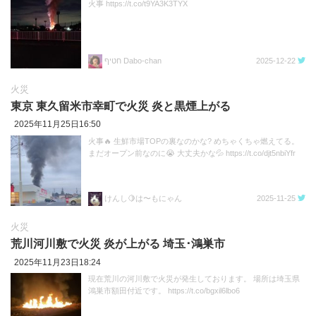
火事 https://t.co/t9YA3K3TYX
חטיף Dabo-chan
2025-12-22
火災
東京 東久留米市幸町で火災 炎と黒煙上がる
2025年11月25日16:50
火事🔥 生鮮市場TOPの裏なのかな? めちゃくちゃ燃えてる。
まだオープン前なのに😭 大丈夫かな💦 https://t.co/djt5nbiYfr
けんし🍋は〜もにゃん
2025-11-25
火災
荒川河川敷で火災 炎が上がる 埼玉･鴻巣市
2025年11月23日18:24
現在荒川の河川敷で火災が発生しております。 場所は埼玉県
鴻巣市額田付近です。 https://t.co/bgxil6lbo6