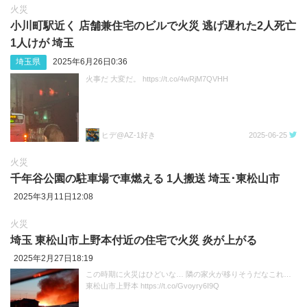
火災
小川町駅近く 店舗兼住宅のビルで火災 逃げ遅れた2人死亡
1人けが 埼玉
埼玉県
2025年6月26日0:36
火事だ 大変だ。 https://t.co/4wRjM7QVHH
ヒデ@AZ-1好き
2025-06-25
火災
千年谷公園の駐車場で車燃える 1人搬送 埼玉･東松山市
2025年3月11日12:08
火災
埼玉 東松山市上野本付近の住宅で火災 炎が上がる
2025年2月27日18:19
この時期に火災はひどいな… 隣の家火が移りそうだなこれ…
東松山市上野本 https://t.co/Gvoyry6I9Q