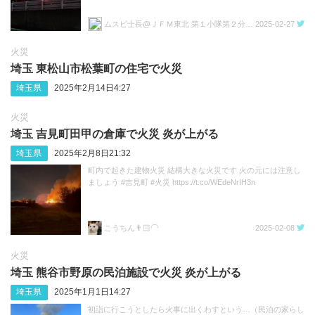
ムスビ士長@ＪＦＭ東北 第１小隊第２分隊長
2025-02-27
火災
埼玉 東松山市松葉町の住宅で火災
埼玉県
2025年2月14日4:27
火災
埼玉 吉見町田甲の倉庫で火災 炎が上がる
埼玉県
2025年2月8日21:32
町内で起きた建物火災 結構大きな火災です 火の元には注意し
ましょう #吉見町 #火災 https://t.co/WEdeNrIH3n
こうちん👨🏻‍🦲
2025-02-08
火災
埼玉 熊谷市野原の民泊施設で火災 炎が上がる
埼玉県
2025年1月1日14:27
初詣に行こうとしたら火事に出くわすという…（民泊の家らし