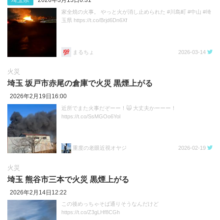
家全焼の火事。 やっと火が消し止められた #川島町 #中山 #埼
玉県 https://t.co/Brjd6Dn6Xf
まるちょ
2026-03-14
火災
埼玉 坂戸市赤尾の倉庫で火災 黒煙上がる
2026年2月19日16:00
近所でまた火事だぞーー！🙀 大丈夫かーーー！
https://t.co/SsMGOo6Yol
重度の老眼近視オヤジ
2026-02-19
火災
埼玉 熊谷市三本で火災 黒煙上がる
2026年2月14日12:22
この後めっちゃそば通りそうなんだけど
https://t.co/Z3gLHf8CGh