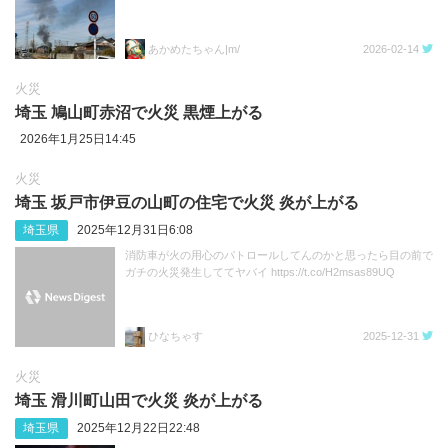
あかめたちゃん|m/
2026-02-14
火災
埼玉 鳩山町赤沼で火災 黒煙上がる
2026年1月25日14:45
火災
埼玉 坂戸市伊豆の山町の住宅で火災 炎が上がる
埼玉県
2025年12月31日6:08
消防車が火の用心のパトロールしてんのかと思ったら目の前で
ガチの火災発生しててヤバイ https://t.co/H2msas89UQ
ひなちゃす
2025-12-31
火災
埼玉 滑川町山田で火災 炎が上がる
埼玉県
2025年12月22日22:48