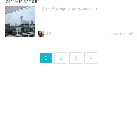
2024年10月3日9:54
吉見また火事 https://t.co/TkU3mNZ8FT
社長
2024-10-03
1
2
3
»