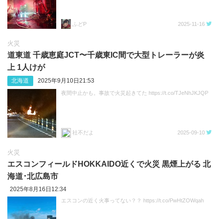
ふどP
2025-11-16
火災
道東道 千歳恵庭JCT〜千歳東IC間で大型トレーラーが炎
上 1人けが
北海道
2025年9月10日21:53
夜間中止かも。事故で火災起きてた https://t.co/TJeNhJKJQP
社不だよ
2025-09-10
火災
エスコンフィールドHOKKAIDO近くで火災 黒煙上がる 北
海道･北広島市
2025年8月16日12:34
エスコンの近く火事ってない？？ https://t.co/PwHtZOWqah