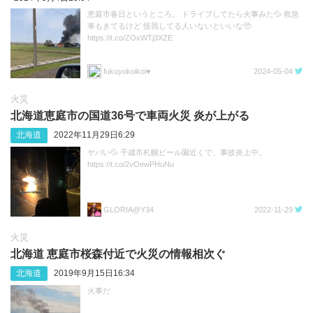
恵庭市春日というところ。 ドライブしてたら火事みた💦 救急
車もきてるけど 怪我してる人いないといいな🥺
https://t.co/ZOxWTj3XZE
fukuyokoikoi♥
2024-05-04
火災
北海道恵庭市の国道36号で車両火災 炎が上がる
北海道
2022年11月29日6:29
ヤバい💦 千歳市札幌ビール園近くで、事故炎上中。
https://t.co/2vOewPHuNu
GLORIA@Y34
2022-11-29
火災
北海道 恵庭市桜森付近で火災の情報相次ぐ
北海道
2019年9月15日16:34
火事だ