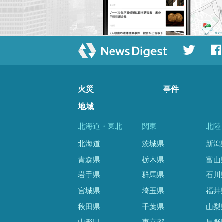
火災
事件
地域
北海道・東北
関東
北陸
北海道
茨城県
新潟
青森県
栃木県
富山
岩手県
群馬県
石川
宮城県
埼玉県
福井
秋田県
千葉県
山梨
山形県
東京都
長野