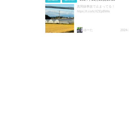
真岡線事故で止まってる！
https://t.co/tcXZEpBWis
ゆーた
2024-