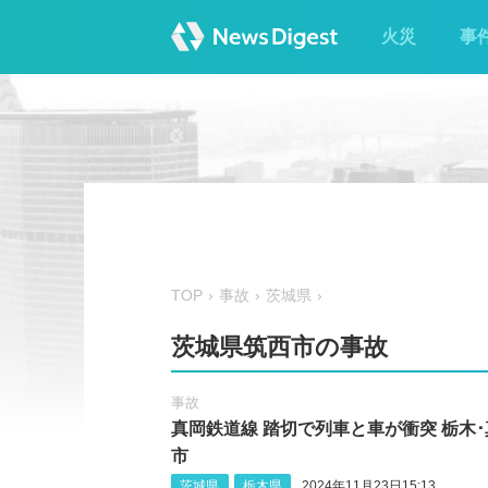
火災
事
TOP
事故
茨城県
茨城県筑西市の事故
事故
真岡鉄道線 踏切で列車と車が衝突 栃木･
市
茨城県
栃木県
2024年11月23日15:13