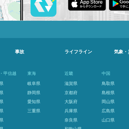
事故
ライフライン
気象・
・甲信越
東海
近畿
中国
県
岐阜県
滋賀県
鳥取県
県
静岡県
京都府
島根県
県
愛知県
大阪府
岡山県
県
三重県
兵庫県
広島県
県
奈良県
山口県
県
和歌山県