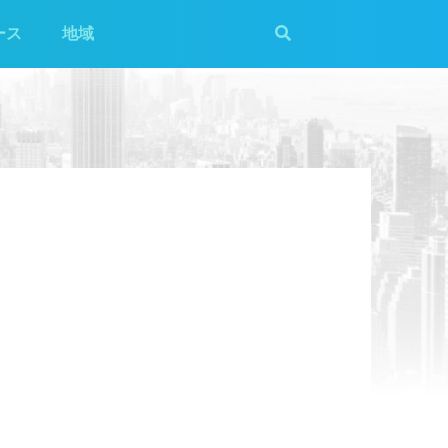
ース
地域