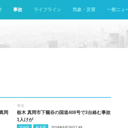
件
事故
ライフライン
気象・災害
一般ニュ
事故
真岡
栃木 真岡市下籠谷の国道408号で3台絡む事故
1人けが
茨城県
栃木県
2024年9月26日7:49