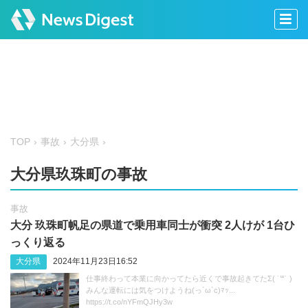
TOP
事故
大分県
大分県玖珠町の事故
事故
大分 玖珠町帆足の県道で乗用車同士が衝突 2人けが 1台ひ
っくり返る
大分県
2024年11月23日16:52
仕事終わって本業に向かってたら近くで事故起きてたΣ( ˙꒳​˙ )
みんな運転には気をつけようね(っ´ω`c)ﾏｯ...
https://t.co/nYFmQJHy3w