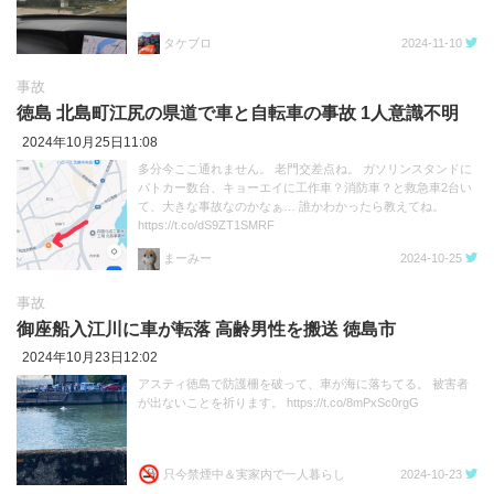
タケブロ
2024-11-10
事故
徳島 北島町江尻の県道で車と自転車の事故 1人意識不明
2024年10月25日11:08
多分今ここ通れません。 老門交差点ね。 ガソリンスタンドに
パトカー数台、キョーエイに工作車？消防車？と救急車2台い
て、大きな事故なのかなぁ… 誰かわかったら教えてね。
https://t.co/dS9ZT1SMRF
まーみー
2024-10-25
事故
御座船入江川に車が転落 高齢男性を搬送 徳島市
2024年10月23日12:02
アスティ徳島で防護柵を破って、車が海に落ちてる。 被害者
が出ないことを祈ります。 https://t.co/8mPxSc0rgG
只今禁煙中＆実家内で一人暮らし
2024-10-23