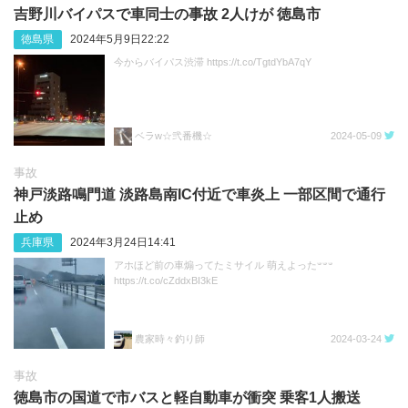
吉野川バイパスで車同士の事故 2人けが 徳島市
徳島県
2024年5月9日22:22
今からバイパス渋滞 https://t.co/TgtdYbA7qY
ベラw☆弐番機☆
2024-05-09
事故
神戸淡路鳴門道 淡路島南IC付近で車炎上 一部区間で通行
止め
兵庫県
2024年3月24日14:41
アホほど前の車煽ってたミサイル 萌えよった𐤔𐤔𐤔
https://t.co/cZddxBI3kE
農家時々釣り師
2024-03-24
事故
徳島市の国道で市バスと軽自動車が衝突 乗客1人搬送