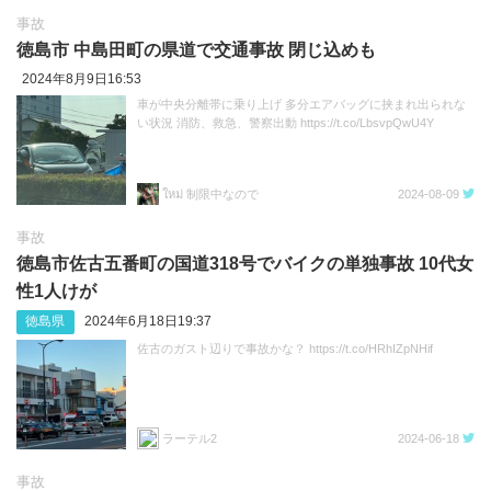
事故
徳島市 中島田町の県道で交通事故 閉じ込めも
2024年8月9日16:53
車が中央分離帯に乗り上げ 多分エアバッグに挟まれ出られな
い状況 消防、救急、警察出動 https://t.co/LbsvpQwU4Y
ใหม่ 制限中なので
2024-08-09
事故
徳島市佐古五番町の国道318号でバイクの単独事故 10代女
性1人けが
徳島県
2024年6月18日19:37
佐古のガスト辺りで事故かな？ https://t.co/HRhIZpNHif
ラーテル2
2024-06-18
事故