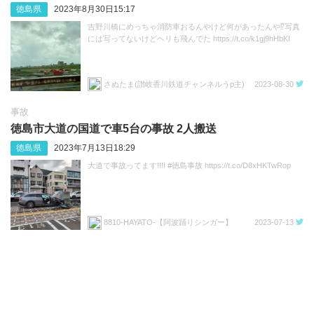
徳島県
2023年8月30日15:17
吉野川橋にめっちゃ消防車おるんやけど何があったんや⁉︎写真
には写ってないけどヘリも飛んでた https://t.co/k1gj9hHbKI
さぬたま(讃岐香川鉄道チャンネルうp主)
2023-08-30
事故
徳島市大道の国道で車5台の事故 2人搬送
徳島県
2023年7月13日18:29
大道で事故ってます!!!! #徳島事故 https://t.co/D8xHKTwRop
8810-HAYATO-【阿波踊りシンガー】
2023-07-13