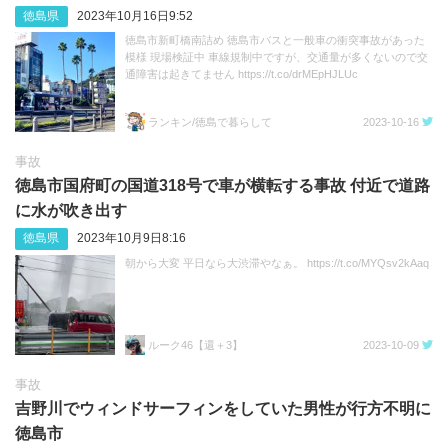
徳島県
2023年10月16日9:52
徳島市新町橋南詰め 徳島市バスと一般車の衝突事故があった
模様 現場検証中 車線規制中ですが、交通量が多くないので交
通障害は起きてません https://t.co/drMEpHJLUc
ランキン/徳島で暮らして
2023-10-16
事故
徳島市国府町の国道318号で車が横転する事故 付近で道路
に水が吹き出す
徳島県
2023年10月9日8:16
朝から大変 平日なら大渋滞やなぁ。 https://t.co/MYQsv2kAaq
ルーク46【還＋3】
2023-10-09
事故
吉野川でウィンドサーフィンをしていた男性が行方不明に
徳島市