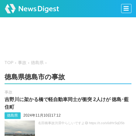
TOP
事故
徳島県
徳島県徳島市の事故
事故
吉野川に架かる橋で軽自動車同士が衝突 2人けが 徳島･藍
住町
徳島県
2024年11月10日17:12
名田橋事故渋滞中らしいですよ😅 https://t.co/s6dHrSqD5b