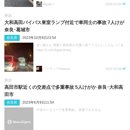
Miyabi＊
2024-01-02
事故
大和高田バイパス東室ランプ付近で車同士の事故 7人けが
奈良･葛城市
奈良県
2023年10月8日23:54
全く動かん 警察と救急車が大量に来ててえらいことなってる
https://t.co/UAqppLbmkg
ハーティア/Heartia
2023-10-08
事故
高田市駅近くの交差点で多重事故 5人けがか 奈良･大和高
田市
奈良県
2023年6月9日11:54
片塩ロータリーで多重事故。 南進できません。