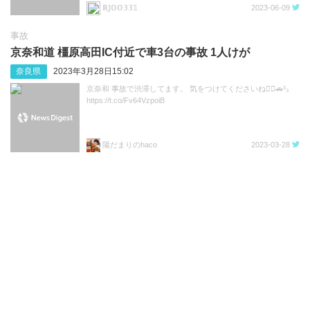
ℝ𝕁𝕆𝕆𝟛𝟛𝟙
2023-06-09
事故
京奈和道 橿原高田IC付近で車3台の事故 1人けが
奈良県
2023年3月28日15:02
京奈和 事故で渋滞してます。 気をつけてくださいね🙆‍♀️🚗³₃
https://t.co/Fv64VzpoiB
陽だまりのhaco
2023-03-28