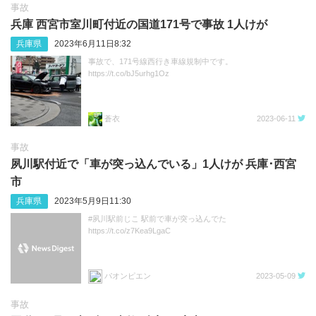
事故
兵庫 西宮市室川町付近の国道171号で事故 1人けが
兵庫県
2023年6月11日8:32
事故で、171号線西行き車線規制中です。
https://t.co/bJ5urhg1Oz
蒼衣
2023-06-11
事故
夙川駅付近で「車が突っ込んでいる」1人けが 兵庫･西宮
市
兵庫県
2023年5月9日11:30
#夙川駅前じこ 駅前で車が突っ込んでた
https://t.co/z7Kea9LgaC
パオンピエン
2023-05-09
事故