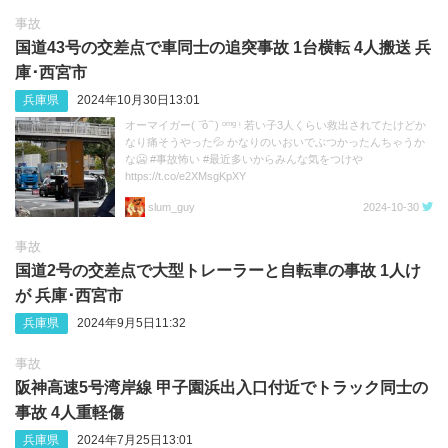
事故
国道43号の交差点で車同士の追突事故 1台横転 4人搬送 兵
庫･西宮市
兵庫県
2024年10月30日13:01
オーマイガー( ˙᷄ỏ˙᷅ ) ᵒᵐᵍ ᵎ 若い子3人くらい救出されてたけどか
なり痛そうやった💦 かなりのいおいでぶつかったんちゃうか
な🥶 #事故怖い #最近多いからみんな気をつけや
https://t.co/e2XMsgKpXY
slum_guy
2024-10-30
事故
国道2号の交差点で大型トレーラーと自転車の事故 1人け
が 兵庫･西宮市
兵庫県
2024年9月5日11:32
事故
阪神高速5号湾岸線 甲子園浜出入口付近でトラック同士の
事故 4人重軽傷
兵庫県
2024年7月25日13:01