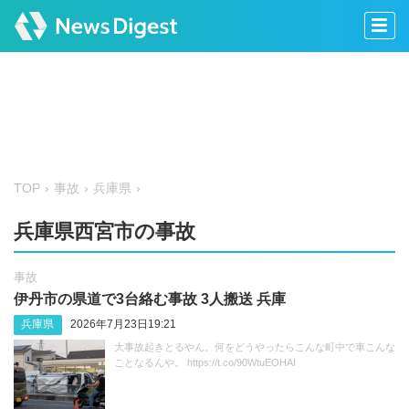
TOP
事故
兵庫県
兵庫県西宮市の事故
事故
伊丹市の県道で3台絡む事故 3人搬送 兵庫
兵庫県
2026年7月23日19:21
大事故起きとるやん。何をどうやったらこんな町中で車こんな
ことなるんや。 https://t.co/90WtuEOHAI