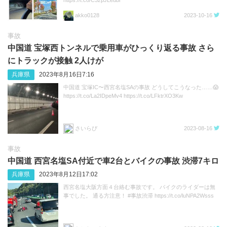
akko0128
2023-10-16
事故
中国道 宝塚西トンネルで乗用車がひっくり返る事故 さら
にトラックが接触 2人けが
兵庫県
2023年8月16日7:16
中国道 宝塚IC〜西宮名塩SAの事故 どうしてこうなった……😱
https://t.co/La2IDpeMv4 https://t.co/LFktrXO3Kw
さいらぴ
2023-08-16
事故
中国道 西宮名塩SA付近で車2台とバイクの事故 渋滞7キロ
兵庫県
2023年8月12日17:02
西宮名塩大阪方面４台絡む事故です。 バイクのライダーは無
事でした。 通る方注意！ #事故渋滞 https://t.co/luNPA2Wsss