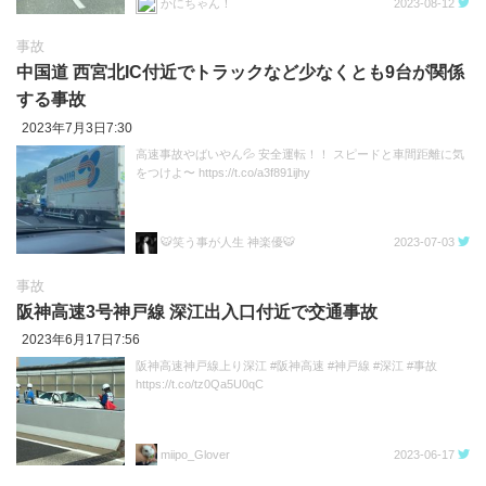
かにちゃん！
2023-08-12
事故
中国道 西宮北IC付近でトラックなど少なくとも9台が関係
する事故
2023年7月3日7:30
高速事故やばいやん💦 安全運転！！ スピードと車間距離に気
をつけよ〜 https://t.co/a3f891ijhy
🐯笑う事が人生 神楽優🐯
2023-07-03
事故
阪神高速3号神戸線 深江出入口付近で交通事故
2023年6月17日7:56
阪神高速神戸線上り深江 #阪神高速 #神戸線 #深江 #事故
https://t.co/tz0Qa5U0qC
miipo_Glover
2023-06-17