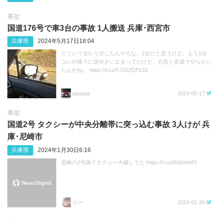
事故
国道176号で車3台の事故 1人搬送 兵庫･西宮市
兵庫県
2024年5月17日18:04
どういう当たり方したんやろな。2台だと思うけど。もう1台
コレの後ろに逆向きに止まってたけど、右折と直進でやらかし
たんかね。 https://t.co/FJJ6JQP1S1
aaaaaa
2024-05-17
事故
国道2号 タクシーが中央分離帯に突っ込む事故 3人けが 兵
庫･尼崎市
兵庫県
2024年1月30日6:16
尼崎の2号線でタクシー大破してた https://t.co/BnjXeklrPj
りー
2024-01-30