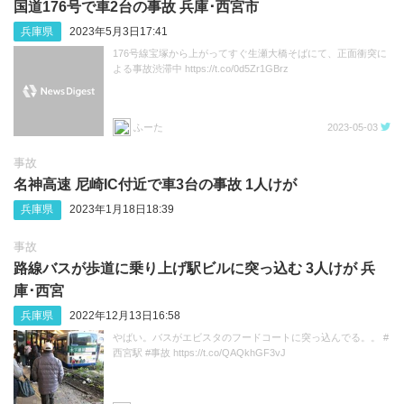
国道176号で車2台の事故 兵庫･西宮市
兵庫県
2023年5月3日17:41
176号線宝塚から上がってすぐ生瀬大橋そばにて、正面衝突に
よる事故渋滞中 https://t.co/0d5Zr1GBrz
ふーた
2023-05-03
事故
名神高速 尼崎IC付近で車3台の事故 1人けが
兵庫県
2023年1月18日18:39
事故
路線バスが歩道に乗り上げ駅ビルに突っ込む 3人けが 兵
庫･西宮
兵庫県
2022年12月13日16:58
やばい。バスがエビスタのフードコートに突っ込んでる。。 #
西宮駅 #事故 https://t.co/QAQkhGF3vJ