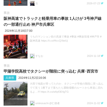
吉
2026-07-23
事故
阪神高速でトラックと軽乗用車の事故 1人けが 3号神戸線
の一部通行止め 神戸市兵庫区
2024年11月18日7:00
うちのマンション前の高速で事故 #事故 #事故現場 #神戸市 #
阪神高速 https://t.co/f4ccQXiwUj
すなお
2024-11-18
事故
甲陽学院高校でタクシーが階段に突っ込む 兵庫･西宮市
兵庫県
2024年11月2日16:06
大雨で地面が滑ってたのか、タクシーが学校の階段に突っ込ん
でて笑う 1番下まで落ちたら運動場横のルートから車道に戻れ
るよ…!!! https://t.co/wfq43E4gTG
uminosachi @仁徳者
2024-11-02