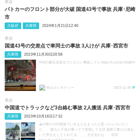
事故
パトカーのフロント部分が大破 国道43号で事故 兵庫･尼崎
市
大阪府
兵庫県
2024年1月21日12:40
事故
国道43号の交差点で車同士の事故 3人けが 兵庫･西宮市
兵庫県
2023年11月30日20:58
R43の建石交差点でどえらい事故してら https://t.co/clyJnfaBrH
46人のミキティー
2023-11-30
事故
中国道でトラックなど3台絡む事故 2人搬送 兵庫･西宮市
兵庫県
2023年10月16日17:32
⛳️の帰りの中国道でいきなり止まったと思ったらコレだっ
た、、 後ろに子供が乗ってて怪我してる😞 道路工事の人達も
いて声かえしてくれてる、、、大丈夫かな、、😣😣
https://t.co/C3zpJLeubi