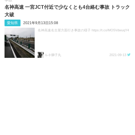
名神高速 一宮JCT付近で少なくとも4台絡む事故 トラック
大破
愛知県
2021年9月13日15:08
名神高速名古屋方面行き事故の様子 https://t.co/MO5VdwuqY4
ルネ獅子丸
2021-09-13