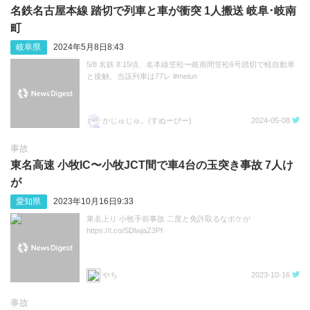
名鉄名古屋本線 踏切で列車と車が衝突 1人搬送 岐阜‪･‬岐南
町
岐阜県
2024年5月8日8:43
5/8 名鉄 8:15頃、名本線笠松ー岐南間笠松6号踏切で軽自動車
と接触、当該列車は77レ #meiun
かじゅじゅ。(すぬーぴー)
2024-05-08
事故
東名高速 小牧IC〜小牧JCT間で車4台の玉突き事故 7人け
が
愛知県
2023年10月16日9:33
東名上り 小牧手前事故 二度と免許取るなボケが
https://t.co/SDlwjaZ3Pf
やち
2023-10-16
事故