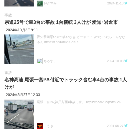
@クマ@
2024-11-13
事故
県道25号で車3台の事故 1台横転 3人けが 愛知･岩倉市
2024年10月3日9:11
愛知県頭悪いやつ多いなぁ どーやってぶつかったらこんなな
るん https://t.co/K8eV0uZKP0
ちゃす、
2024-10-03
事故
名神高速 尾張一宮PA付近でトラック含む車4台の事故 1人
けが
2024年8月27日12:33
尾張一宮PA(神戸方面)事故っす。 https://t.co/29eqWtmBq6
こうき
2024-08-27