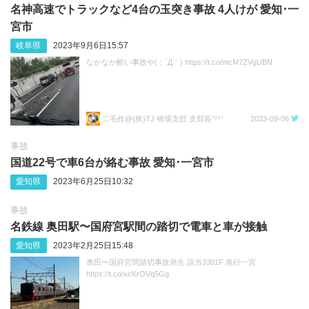
名神高速でトラックなど4台の玉突き事故 4人けが 愛知･一
宮市
岐阜県
2023年9月6日15:57
なかなか酷い事故や(；´Д｀) https://t.co/mcM7ZVgUBN
二毛作@(株)TJ 牧場支部 支部長⁺²⁹⁷
2023-09-06
事故
国道22号で車6台が絡む事故 愛知･一宮市
愛知県
2023年6月25日10:32
事故
名鉄線 奥田駅〜国府宮駅間の踏切で電車と車が接触
愛知県
2023年2月25日15:48
奥田〜国府宮間踏切事故発生 該当3301F 急行一宮
https://t.co/xcKrOVq5Gg