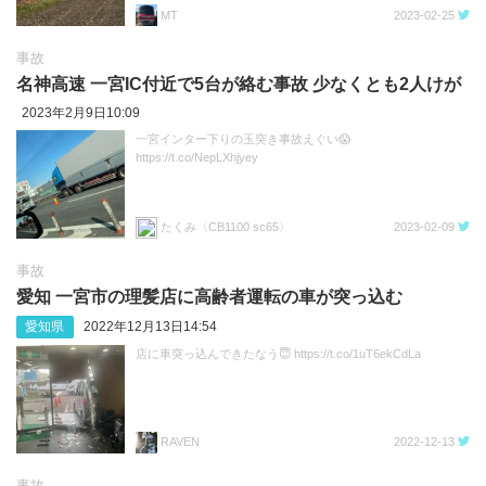
MT
2023-02-25
事故
名神高速 一宮IC付近で5台が絡む事故 少なくとも2人けが
2023年2月9日10:09
一宮インター下りの玉突き事故えぐい😱
https://t.co/NepLXhjyey
たくみ〈CB1100 sc65〉
2023-02-09
事故
愛知 一宮市の理髪店に高齢者運転の車が突っ込む
愛知県
2022年12月13日14:54
店に車突っ込んできたなう😇 https://t.co/1uT6ekCdLa
RAVEN
2022-12-13
事故