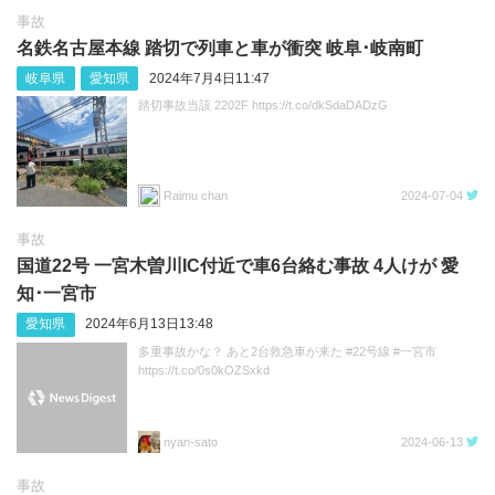
事故
名鉄名古屋本線 踏切で列車と車が衝突 岐阜‪･‬岐南町
岐阜県
愛知県
2024年7月4日11:47
踏切事故当該 2202F https://t.co/dkSdaDADzG
Raimu chan
2024-07-04
事故
国道22号 一宮木曽川IC付近で車6台絡む事故 4人けが 愛
知･一宮市
愛知県
2024年6月13日13:48
多重事故かな？ あと2台救急車が来た #22号線 #一宮市
https://t.co/0s0kOZSxkd
nyan-sato
2024-06-13
事故