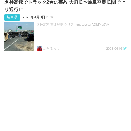
名神高速でトラック2台の事故 大垣IC〜岐阜羽島IC間で上
り通行止
岐阜県
2023年4月3日15:26
名神高速 事故現場 クリア https://t.co/rAQkFyq2Vy
めたるっち
2023-04-03