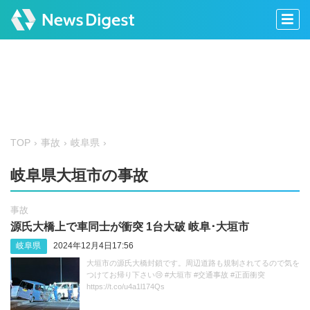
TOP
事故
岐阜県
岐阜県大垣市の事故
事故
源氏大橋上で車同士が衝突 1台大破 岐阜･大垣市
岐阜県
2024年12月4日17:56
大垣市の源氏大橋封鎖です。周辺道路も規制されてるので気を
つけてお帰り下さい😢 #大垣市 #交通事故 #正面衝突
https://t.co/u4a1l174Qs