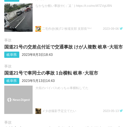
なかなか酷い事故や(；´Д｀) https://t.co/mcM7ZVgUBN
二毛作@(株)TJ 牧場支部 支部長⁺²⁹⁷
2023-09-06
事故
国道21号の交差点付近で交通事故 けが人複数 岐阜･大垣市
岐阜県
2023年8月3日18:43
事故
国道21号で車同士の事故 1台横転 岐阜･大垣市
岐阜県
2023年5月13日14:43
大垣のバイパスめっちゃ車横転してた
メタ@撮影予定立てたい
2023-05-13
事故