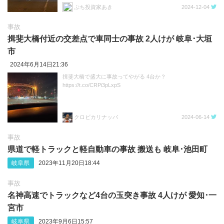
ぷち投資家あき
2024-12-04
事故
揖斐大橋付近の交差点で車同士の事故 2人けが 岐阜･大垣
市
2024年6月14日21:36
揖斐大橋で盛大に事故ってやがる 4台か？
https://t.co/CRPi3pLxpS
クロビカリナッパ
2024-06-14
事故
県道で軽トラックと軽自動車の事故 搬送も 岐阜･池田町
岐阜県
2023年11月20日18:44
事故
名神高速でトラックなど4台の玉突き事故 4人けが 愛知･一
宮市
岐阜県
2023年9月6日15:57