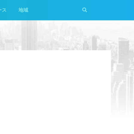
ース
地域