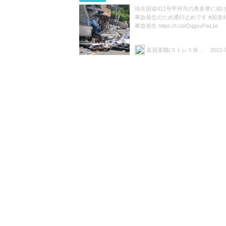
現在国道411号甲州市の奥多摩に抜
事故発生のため通行止めです #国道41
事故発生 https://t.co/OqgsvPas1e
某員某職(ストレス発散方法 暴飲暴食)
2021-