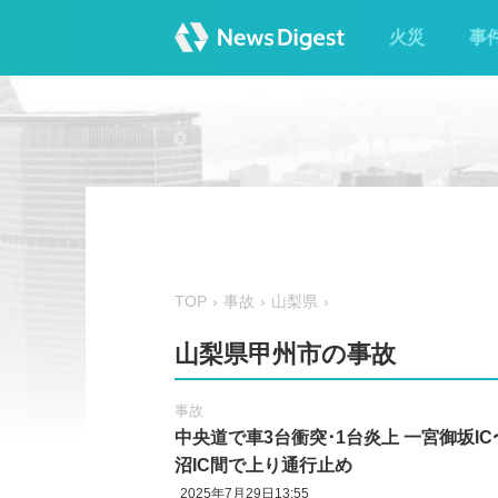
火災
事
TOP
事故
山梨県
山梨県甲州市の事故
事故
中央道で車3台衝突･1台炎上 一宮御坂IC
沼IC間で上り通行止め
2025年7月29日13:55