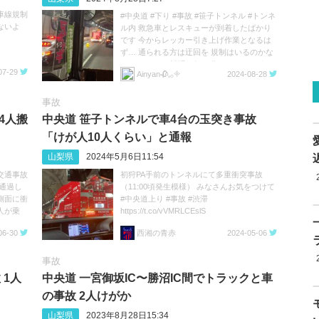
車線規制
#中央道 #下り #事故 #笹子トンネル #トンネ
ないよ
ル内 救急車とレスキューが到着したばかり
です 今からレッカー引き上げ作業となるは
ず… 通られる方は迂回を 規制はいるのかな
ぁ( ᐡ. ̫ .ᐡ ) まだ渋滞３㌔15分でした。 なう
07-29
Ainyan🥀𓈒𓂂𓇬
2024-08-28
(2024/08/28 06:35:06)
https://t.co/6c1my2sWZp
事故
4人搬
中央道 笹子トンネルで車4台の玉突き事故
「けが人10人くらい」と通報
山梨県
2024年5月6日11:54
交通事故
初狩PA手前のトンネルにて多重衝突事故
通過し
（11:00頃発生模様） みなさんお気をつけて
側面に衝
#中央道上り #事故 #渋滞
人が乗
https://t.co/vVMRLCEslS
ガラスで
06-30
西湘の青赤
2024-05-06
んや子供
事故
 1人
中央道 一宮御坂IC〜勝沼IC間でトラックと車
の事故 2人けがか
山梨県
2023年8月28日15:34