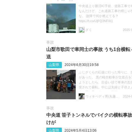
中央道上り勝沼IC手前、道路工事で
なんだけど、これ道路工事の煙じゃ
な。 故障で何か燃えてる？
https://t.co/UjFQ3NFlX1
ざく
2025-
事故
山梨市歌田で車同士の事故 うち1台横転 
送
山梨県
2024年6月30日19:58
ふじざくらの応援に行った帰りに、
があった。 黒の軽自動車が交差点を
ようとしたら、出会い頭で車体の左
突されて横転。中には夫婦と子供２
車。運転手の奥さんは意識はあり、
ウィキペディ男(丸藤公認)さんちゃん
2024-
手を怪我して流血していた。旦那さ
さんには外傷は無かった。つづく
https://t.co/hnqGm8pZQ0
事故
中央道 笹子トンネルでバイクの横転事故
けが
山梨県
2024年5月4日13:06