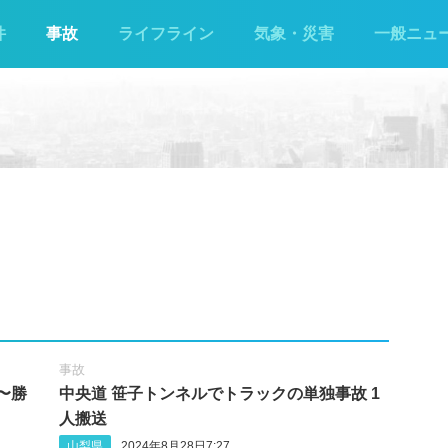
件
事故
ライフライン
気象・災害
一般ニュ
事故
〜勝
中央道 笹子トンネルでトラックの単独事故 1
人搬送
山梨県
2024年8月28日7:27