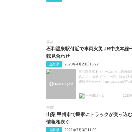
事故
石和温泉駅付近で車両火災 JR中央本線
転見合わせ
山梨県
2023年4月23日15:22
石和温泉駅上りホームの方に軽自動
込んで。 燃えてた。 一応、現在15:0
運転見合わせ中❗ https://t.co/oeWTsn
中央東線ヒロ
2023-
事故
山梨 甲州市で民家にトラックが突っ込
情報相次ぐ
山梨県
2021年7月3日11:09