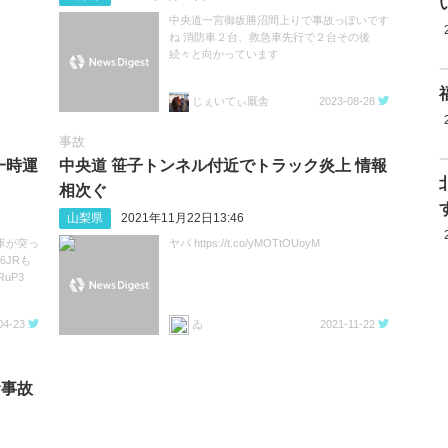
中央道一宮御坂勝沼間上りで事故っぽいです
ね 消防車２台、救急車先行で２台その後
続々と向かっています
じぇいてぃ厩舎
2023-08-28
事故
一時運
中央道 笹子トンネル付近でトラック炎上 情報
相次ぐ
山梨県
2021年11月22日13:46
車が突っ
ヤバ https://t.co/yMOTtOUoyM
6JRも
RuP3
04-23
ゐ
2021-11-22
む事故